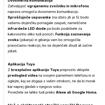
Dvosmerna komunikacija
Zahvaljujoč
vgrajenemu zvočniku in mikrofonu
naprava omogoča dvosmerno komunikacijo.
Sproščujoče uspavanke
(na izbiro jih je 5) bodo
vašemu dojenčku pomagale zaspati, nameščene
infrardeče LED diode
pa bodo poskrbele za
kakovostno sliko tudi ponoči.
Funkcija zaznavanja
zvoka
(jokanja) in gibanja vam bo omogočila
pravočasno reakcijo, ko se dojenček zbudi ali začne
jokati.
Aplikacija Tuya
Z
brezplačno aplikacijo Tuya
preprosto vklopite
predogled videa
na svojem pametnem telefonu in si
oglejte, kaj se dogaja z vašim otrokom, ne da bi morali
kar naprej gledati v njegovo sobo.
Več o izdelku
Povežete se lahko tudi preko
Alexe ali Google Homa
.