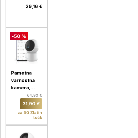
29,16 €
-50 %
Pametna
varnostna
kamera,
1440p 360°
64,90 €
V4
31,90 €
Chameleon
za 50 Zlatih
Smart Home
točk
- pametni
dom