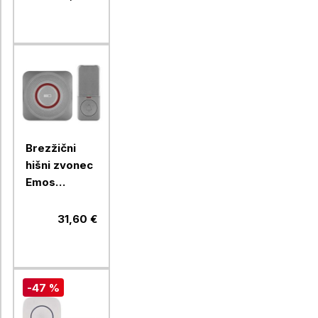
uporabe
baterij, bela
Brezžični
hišni zvonec
Emos
GoSmart
P5735SS
31,60 €
-47 %