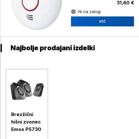
31,60 €
Ni na zalogi
VEČ
Najbolje prodajani izdelki
Brezžični
hišni zvonec
Emos P5730