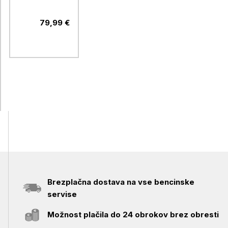
WIFICI30CGY
Full HD, Wi-
79,99 €
Fi, bela
Brezplačna dostava na vse bencinske
servise
Možnost plačila do 24 obrokov brez obresti