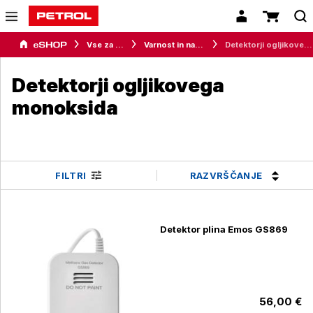
Vse za dom
Varnost in nadzor
Detektorji ogljikovega monoksida
Detektorji ogljikovega
monoksida
RAZVRŠČANJE
FILTRI
Detektor plina Emos GS869
56,00 €