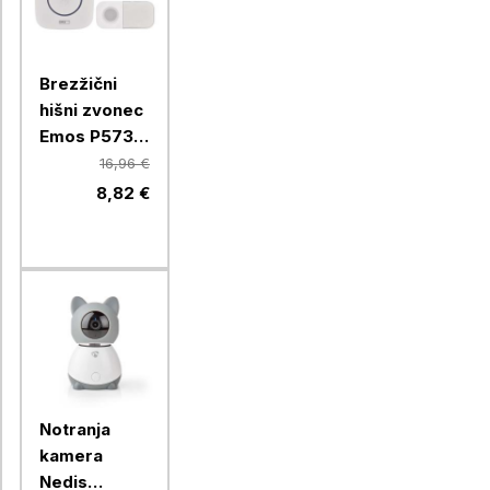
Brezžični
hišni zvonec
Emos P5737
za vtičnico
16,96 €
8,82 €
Notranja
kamera
Nedis