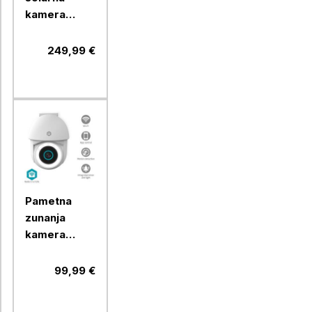
kamera
NEDIS
SIMCBO50WT
249,99 €
4G FHD IP65
Pametna
zunanja
kamera
NEDIS
WIFICO22CWT
99,99 €
FULLHD 5MP