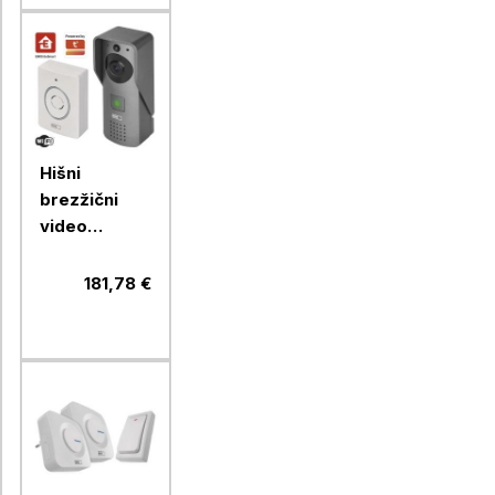
Hišni
brezžični
video
zvonec
GoSmart IP-
181,78 €
09C z Wi-Fi