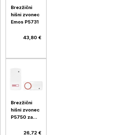
Brezžični
hišni zvonec
Emos P5731
43,80 €
Brezžični
hišni zvonec
P5750 za
vtičnico,
brez
26,72 €