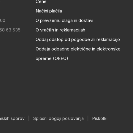
0
Cene
Načini plačila
:00
O prevzemu blaga in dostavi
 58 63 535
O vračilih in reklamacijah
Oddaj odstop od pogodbe ali reklamacijo
Oddaja odpadne električne in elektronske
opreme (OEEO)
iških sporov
|
Splošni pogoji poslovanja
|
Piškotki