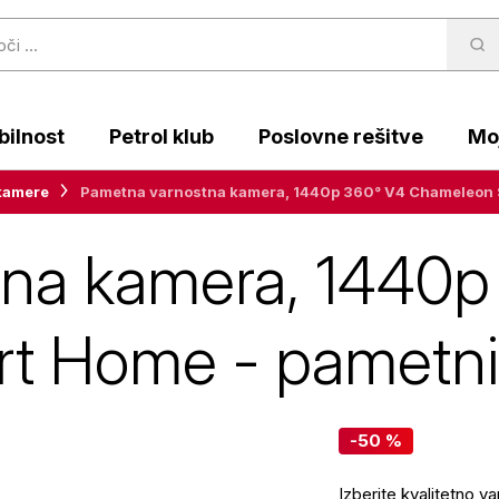
ilnost
Petrol klub
Poslovne rešitve
Moj
kamere
Pametna varnostna kamera, 1440p 360° V4 Chameleon 
na kamera, 1440p
t Home - pametn
-50 %
Izberite kvalitetno