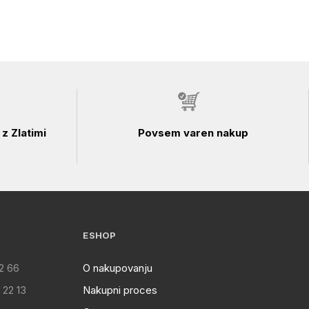
z Zlatimi
Povsem varen nakup
ESHOP
2 66
O nakupovanju
 22 13
Nakupni proces