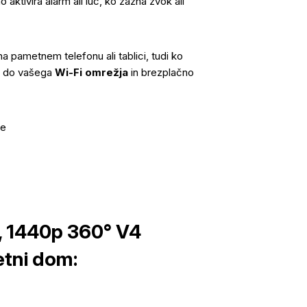
aktivira alarm ali luč, ko zazna zvok ali
a pametnem telefonu ali tablici, tudi ko
p do vašega
Wi-Fi omrežja
in brezplačno
je
, 1440p 360° V4
tni dom: