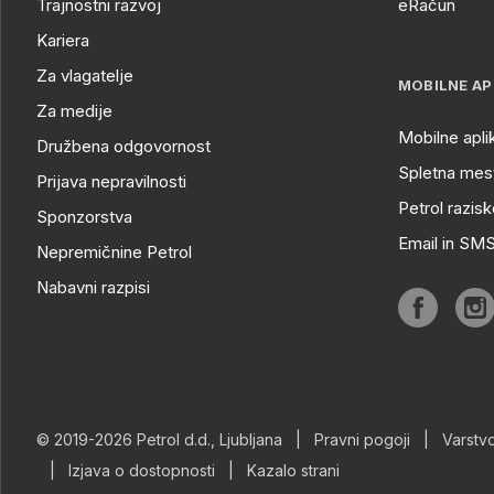
Trajnostni razvoj
eRačun
Kariera
Za vlagatelje
MOBILNE AP
Za medije
Mobilne apli
Družbena odgovornost
Spletna mest
Prijava nepravilnosti
Petrol razisk
Sponzorstva
Email in SM
Nepremičnine Petrol
Nabavni razpisi
© 2019-2026 Petrol d.d., Ljubljana
|
Pravni pogoji
|
Varstv
|
Izjava o dostopnosti
|
Kazalo strani