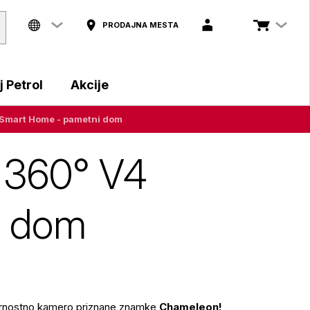
PRODAJNA MESTA
 Petrol
Akcije
Smart Home - pametni dom
 360° V4
i dom
 varnostno kamero priznane znamke
Chameleon!