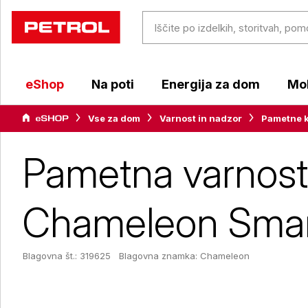
eShop
Na poti
Energija za dom
Mob
Vse za dom
Varnost in nadzor
Pametne 
Pametna varnost
Chameleon Smar
Blagovna št.: 319625
Blagovna znamka:
Chameleon