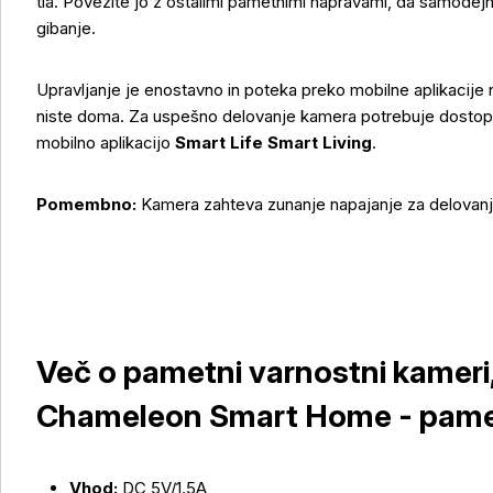
tla. Povežite jo z ostalimi pametnimi napravami, da samodejno 
gibanje.
Upravljanje je enostavno in poteka preko mobilne aplikacije n
niste doma. Za uspešno delovanje kamera potrebuje dosto
mobilno aplikacijo
Smart Life Smart Living
.
Pomembno:
Kamera zahteva zunanje napajanje za delovan
Več o pametni varnostni kameri
Chameleon Smart Home - pame
Vhod:
DC 5V/1.5A