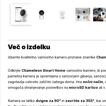
Več o izdelku
Izberite kvalitetno varnostno kamero priznane znamke
Cham
Odkrijte
Chameleon Smart Home
varnostno kamero, ki po
pametna kamera je opremljena s senzorjem gibanja, senzorj
zagotavlja celovito zaščito vašega doma. Ima
nočni način
,
omogoča shranjevanje posnetkov na
microSD kartico
ali v
Kamera se lahko
dvigne za 90°
in
zavrtite za 355°
, kar o