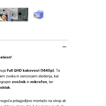
eleon!
nuja
Full QHD kakovost (1440p)
. Ta
em zvoka in senzorjem sledenja, kar
 vgrajen
zvočnik
in
mikrofon
, ter
oblak
.
mogoča prilagodljivo montažo na strop ali