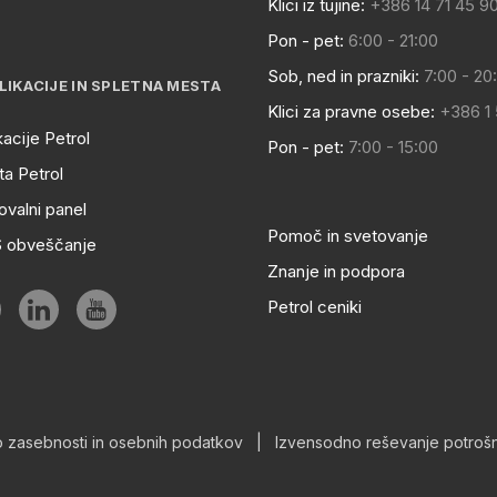
Klici iz tujine:
+386 14 71 45 9
Pon - pet:
6:00 - 21:00
Sob, ned in prazniki:
7:00 - 20
LIKACIJE IN SPLETNA MESTA
Klici za pravne osebe:
+386 1
kacije Petrol
Pon - pet:
7:00 - 15:00
a Petrol
ovalni panel
Pomoč in svetovanje
S obveščanje
Znanje in podpora
Petrol ceniki
o zasebnosti in osebnih podatkov
|
Izvensodno reševanje potrošn