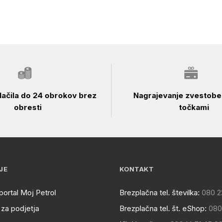
ačila do 24 obrokov brez
Nagrajevanje zvestobe 
obresti
točkami
JE
KONTAKT
portal Moj Petrol
Brezplačna tel. številka:
080 2
za podjetja
Brezplačna tel. št. eShop:
080