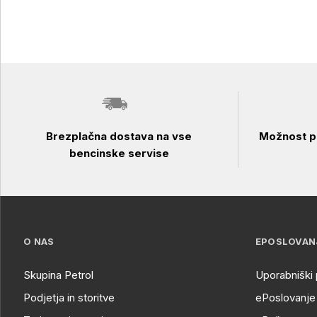
Brezplačna dostava na vse
Možnost pl
bencinske servise
O NAS
EPOSLOVAN
Skupina Petrol
Uporabniški 
Podjetja in storitve
ePoslovanje 