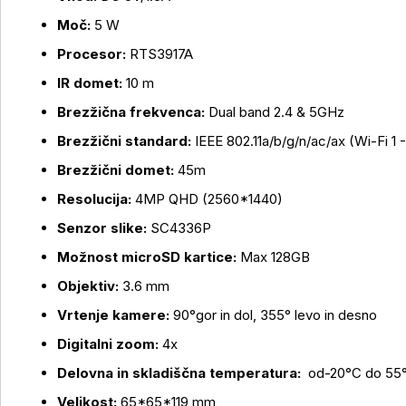
Več o izdelku
Moč:
5 W
Procesor:
RTS3917A
IR domet:
10 m
Brezžična frekvenca:
Dual band 2.4 & 5GHz
Brezžični standard:
IEEE 802.11a/b/g/n/ac/ax (Wi-Fi 1 
Brezžični domet:
45m
Resolucija:
4MP QHD (2560*1440)
Senzor slike:
SC4336P
Možnost microSD kartice:
Max 128GB
Objektiv:
3.6 mm
Vrtenje kamere:
90°gor in dol, 355° levo in desno
Digitalni zoom:
4x
Delovna in skladiščna temperatura:
od-20°C do 55
Velikost:
65*65*119 mm