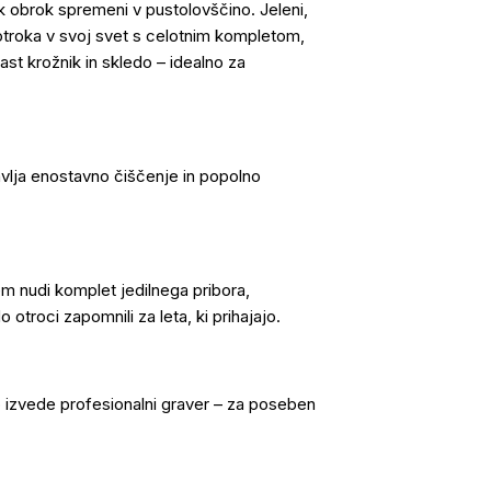
ak obrok spremeni v pustolovščino. Jeleni,
 otroka v svoj svet s celotnim kompletom,
nast krožnik in skledo – idealno za
vlja enostavno čiščenje in popolno
 nudi komplet jedilnega pribora,
otroci zapomnili za leta, ki prihajajo.
o izvede profesionalni graver – za poseben