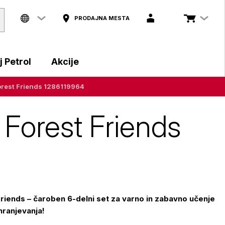
PRODAJNA MESTA
 Petrol
Akcije
Forest Friends 1286119964
s Forest Friends
iends – čaroben 6-delni set za varno in zabavno učenje
ranjevanja!