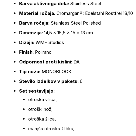
Barva aktivnega dela:
Stainless Steel
Material ročaja:
Cromargan®: Edelstahl Rostfrei 18/10
Barva ročaja:
Stainless Steel Polished
Dimenzija:
14,5 × 15,5 × 15 × 13 cm
Dizajn:
WMF Studios
Finish:
Polirano
Odpornost proti kislini:
DA
Tip noža:
MONOBLOCK
Število izdelkov v paketu:
6
Set sestavljajo:
otroška vilica,
otroški nož,
otroška žlica,
manjša otroška žlička,