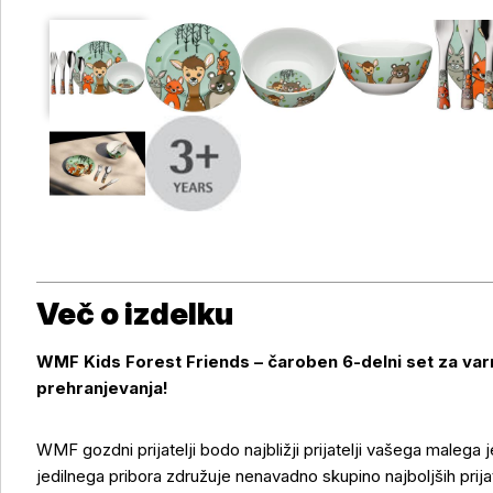
Več o izdelku
WMF Kids Forest Friends – čaroben 6-delni set za va
prehranjevanja!
WMF gozdni prijatelji bodo najbližji prijatelji vašega malega
jedilnega pribora združuje nenavadno skupino najboljših prijat