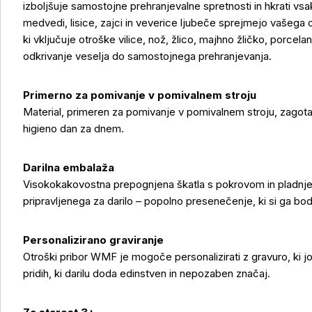
izboljšuje samostojne prehranjevalne spretnosti in hkrati vs
medvedi, lisice, zajci in veverice ljubeče sprejmejo vašega
ki vključuje otroške vilice, nož, žlico, majhno žličko, porcela
odkrivanje veselja do samostojnega prehranjevanja.
Primerno za pomivanje v pomivalnem stroju
Material, primeren za pomivanje v pomivalnem stroju, zagota
higieno dan za dnem.
Darilna embalaža
Visokokakovostna prepognjena škatla s pokrovom in pladnjem
pripravljenega za darilo – popolno presenečenje, ki si ga bodo 
Personalizirano graviranje
Otroški pribor WMF je mogoče personalizirati z gravuro, ki j
pridih, ki darilu doda edinstven in nepozaben značaj.