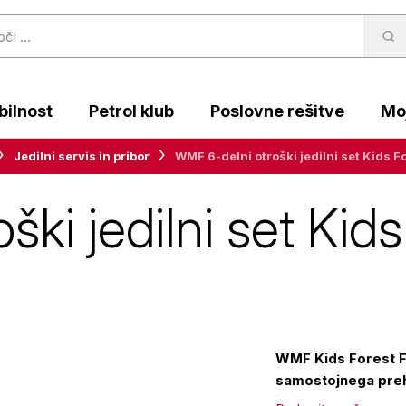
ilnost
Petrol klub
Poslovne rešitve
Moj
Jedilni servis in pribor
WMF 6-delni otroški jedilni set Kids 
ki jedilni set Kid
WMF Kids Forest Fr
samostojnega preh