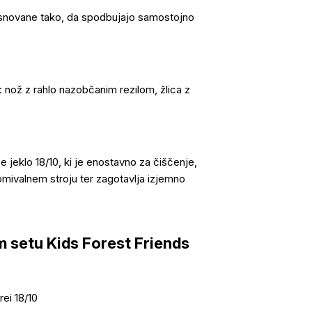
zasnovane tako, da spodbujajo samostojno
: nož z rahlo nazobčanim rezilom, žlica z
jeklo 18/10, ki je enostavno za čiščenje,
omivalnem stroju ter zagotavlja izjemno
 setu Kids Forest Friends
ei 18/10