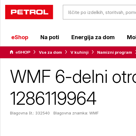
eShop
Na poti
Energija za dom
Mob
Vse za dom
V kuhinji
Namizni program
WMF 6-delni otroš
1286119964
Blagovna št.: 332540
Blagovna znamka:
WMF