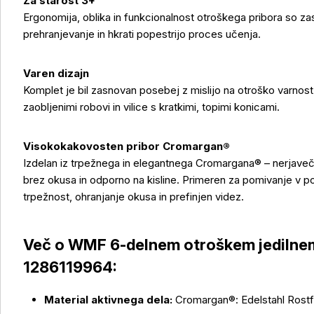
Za starost 3+
Ergonomija, oblika in funkcionalnost otroškega pribora so 
prehranjevanje in hkrati popestrijo proces učenja.
Varen dizajn
Komplet je bil zasnovan posebej z mislijo na otroško varnost
zaobljenimi robovi in vilice s kratkimi, topimi konicami.
Visokokakovosten pribor Cromargan®
Več o izdelku
Izdelan iz trpežnega in elegantnega Cromargana® – nerjaveče 
brez okusa in odporno na kisline. Primeren za pomivanje v p
trpežnost, ohranjanje okusa in prefinjen videz.
Več o
WMF 6-delnem otroškem jedilnem
1286119964:
Material aktivnega dela:
Cromargan®: Edelstahl Rostfr