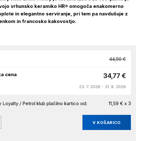
svojo vrhunsko keramiko HR® omogoča enakomerno
oplote in elegantno serviranje, pri tem pa navdušuje z
enkom in francosko kakovostjo.
44,90 €
ka cena
34,77 €
23. 7. 2026 - 31. 8. 2026
 Loyalty / Petrol klub plačilno kartico od:
11,59 € x 3
V KOŠARICO