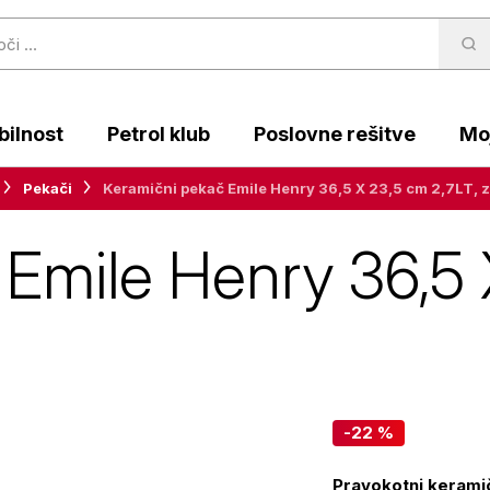
ilnost
Petrol klub
Poslovne rešitve
Moj
Pekači
Keramični pekač Emile Henry 36,5 X 23,5 cm 2,7LT, 
Emile Henry 36,5 
-22 %
Pravokotni keramičn