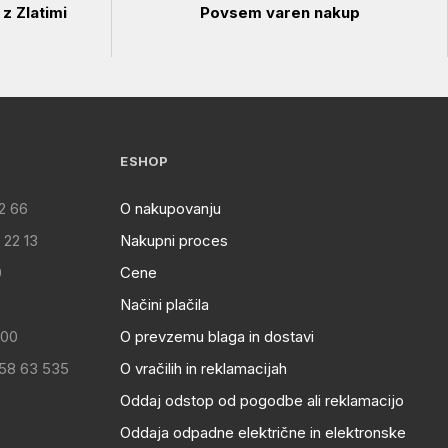
z Zlatimi
Povsem varen nakup
ESHOP
2 66
O nakupovanju
 22 13
Nakupni proces
0
Cene
Načini plačila
:00
O prevzemu blaga in dostavi
 58 63 535
O vračilih in reklamacijah
Oddaj odstop od pogodbe ali reklamacijo
Oddaja odpadne električne in elektronske