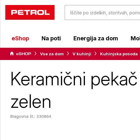
eShop
Na poti
Energija za dom
Mob
Vse za dom
V kuhinji
Kuhinjska posoda
Keramični pekač 
zelen
Blagovna št.: 330864