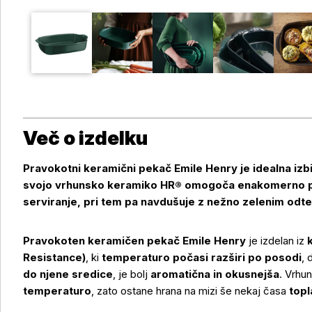
Več o izdelku
Pravokotni keramični pekač Emile Henry je idealna izbi
svojo vrhunsko keramiko HR® omogoča enakomerno pek
serviranje, pri tem pa navdušuje z nežno zelenim odt
Pravokoten keramičen pekač Emile Henry
je izdelan iz
Resistance)
, ki
temperaturo počasi razširi po posodi
, 
do njene sredice
, je bolj
aromatična in okusnejša
. Vrhu
temperaturo
, zato ostane hrana na mizi še nekaj časa
topl