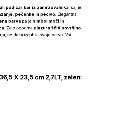
li pod žar kar iz zamrzovalnika
, saj je
lazanje, pečenke in pecivo
. Elegantna
lena barva
pa je
simbol moči in
ca
. Zelo odporna
glazura ščiti površino
oju
, ne da bi izgubila svojo barvo. Vsi
6,5 X 23,5 cm 2,7LT, zelen: