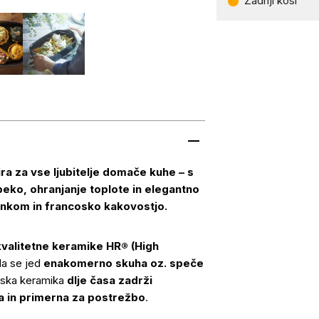
Zadnji kosi
ra za vse ljubitelje domače kuhe – s
o, ohranjanje toplote in elegantno
enkom in francosko kakovostjo.
kvalitetne keramike HR® (High
da se jed
enakomerno skuha oz. speče
nska keramika
dlje časa zadrži
a in primerna za postrežbo
.