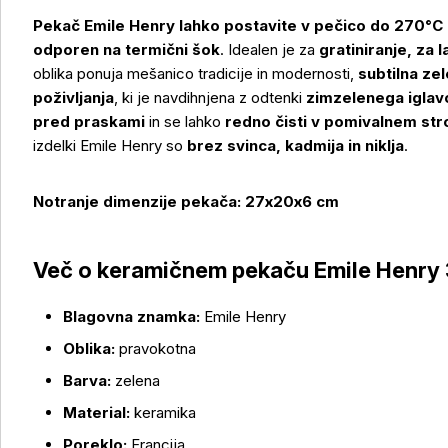
Pekač Emile Henry lahko postavite v pečico do 270°C a
odporen na termični šok
. Idealen je za
gratiniranje, za 
oblika ponuja mešanico tradicije in modernosti,
subtilna ze
poživljanja
, ki je navdihnjena z odtenki
zimzelenega iglav
pred praskami
in se lahko
redno čisti v pomivalnem str
izdelki Emile Henry so
brez svinca, kadmija in niklja
.
Notranje dimenzije pekača: 27x20x6 cm
Več o izdelku
Več o keramičnem pekaču Emile Henry 3
Blagovna znamka:
Emile Henry
Oblika:
pravokotna
Barva:
zelena
Material:
keramika
Poreklo:
Francija