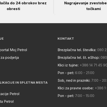
ačila do 24 obrokov brez
Nagrajevanje zvestobe 
obresti
točkami
JE
KONTAKT
portal Moj Petrol
Brezplačna tel. številka:
080 2
za podjetja
Brezplačna tel. št. eShop:
080
Klici iz tujine:
+386 14 71 45 9
Pon - pet:
6:00 - 21:00
Sob, ned in prazniki:
7:00 - 20
LIKACIJE IN SPLETNA MESTA
Klici za pravne osebe:
+386 1
kacije Petrol
Pon - pet:
7:00 - 15:00
a Petrol