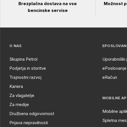
Brezplačna dostava na vse
Možnost pl
bencinske servise
O NAS
EPOSLOVAN
Skupina Petrol
Uporabniški 
Podjetja in storitve
ePoslovanje 
Trajnostni razvoj
eRačun
Kariera
Za vlagatelje
MOBILNE AP
Za medije
Mobilne apli
Družbena odgovornost
Spletna mest
Prijava nepravilnosti