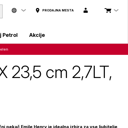
PRODAJNA MESTA
 Petrol
Akcije
zelen
X 23,5 cm 2,7LT,
i pekač Emile Henry je idealna izbira za vse ljubitelje