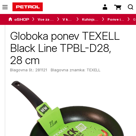
Vse za dom
V kuhinji
Kuhinjska posoda
Ponve in voki
Glo
Globoka ponev TEXELL
Black Line TPBL-D28,
28 cm
Blagovna št.: 281121
Blagovna znamka:
TEXELL