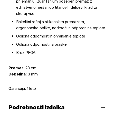
prijemanju. QuanTanium poseben premaz z
edinstveno mešanico titanovih delcev, ki zdrži
skoraj vse
Bakelitni ročaj s silikonskim premazom,
Več o izdelku
ergonomske oblike, nedrseč in odporen na toploto
Odlična odpornost in ohranjanje toplote
Odlična odpornost na praske
Brez PFOA
Premer
: 28 cm
Debelina
: 3 mm
Garancija: 1 leto
Podrobnosti izdelka