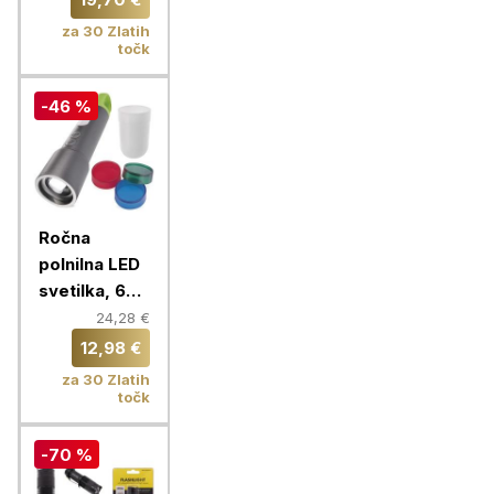
za 30 Zlatih
točk
-46 %
Ročna
polnilna LED
svetilka, 600
lm, 1 200
24,28 €
mAh,
12,98 €
kovinska
za 30 Zlatih
točk
-70 %