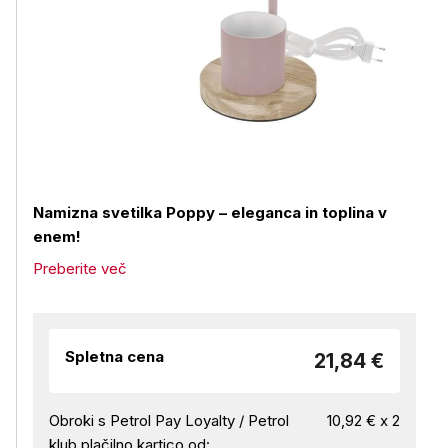
Namizna svetilka Poppy – eleganca in toplina v
enem!
Preberite več
Spletna cena
21,84 €
Obroki s Petrol Pay Loyalty / Petrol
10,92 € x 2
klub plačilno kartico od: