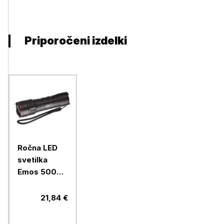
Priporočeni izdelki
Ročna LED
svetilka
Emos 500
lm, 4× AAA,
fokus,
21,84 €
kovinska