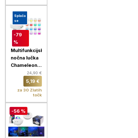
Splača
se
-79
%
Multifunkcijska
nočna lučka
Chameleon +
hišni polnilec
24,90 €
2x USB
5,19 €
za 30 Zlatih
točk
-56 %