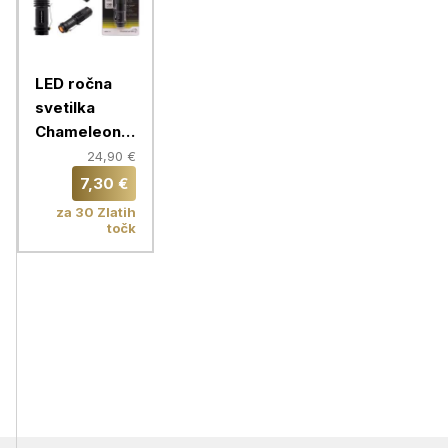
LED ročna
svetilka
Chameleon
T68 -
24,90 €
nastavljiv
7,30 €
snop in moč
za 30 Zlatih
svetenja -
točk
črna