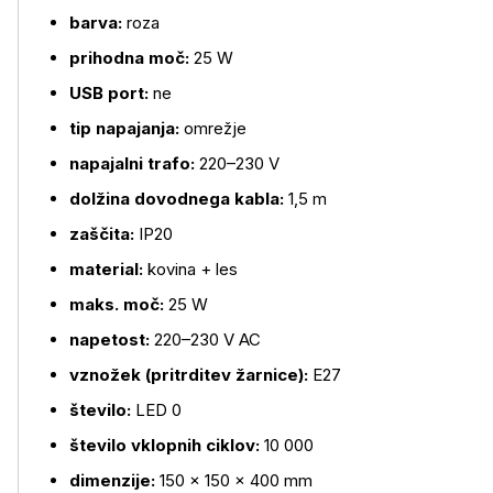
barva:
roza
prihodna moč:
25 W
USB port:
ne
tip napajanja:
omrežje
Več o izdelku
napajalni trafo:
220–230 V
dolžina dovodnega kabla:
1,5 m
zaščita:
IP20
material:
kovina + les
maks. moč:
25 W
napetost:
220–230 V AC
vznožek (pritrditev žarnice):
E27
število:
LED 0
število vklopnih ciklov:
10 000
dimenzije:
150 × 150 × 400 mm