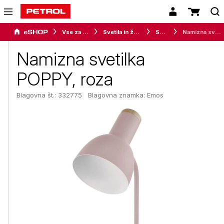
Vse za dom
Svetila in žarnice
Svetila
Namizna svetilka POPPY, roza
Namizna svetilka
POPPY, roza
Blagovna št.: 332775
Blagovna znamka:
Emos