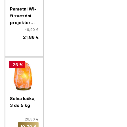
Pametni Wi-
fi zvezdni
projektor
Chameleon
49,90 €
21,86 €
-26 %
Solna lučka,
3 do 5 kg
26,80 €
19,70 €