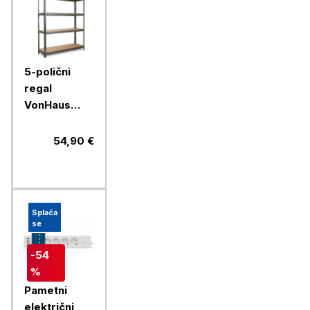
5-polični
regal
VonHaus
Extra Wide,
1,8m
54,90 €
Splača
se
-54
%
Pametni
električni