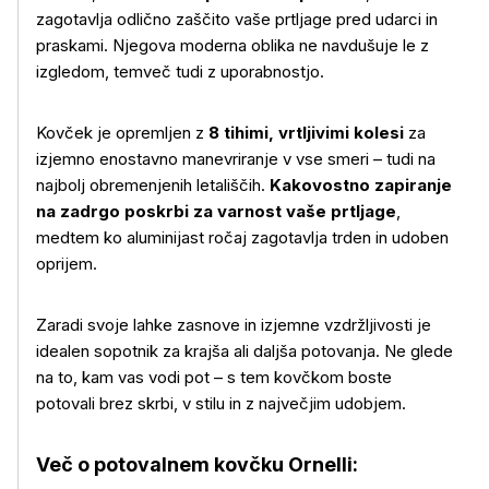
zagotavlja odlično zaščito vaše prtljage pred udarci in
praskami. Njegova moderna oblika ne navdušuje le z
izgledom, temveč tudi z uporabnostjo.
Kovček je opremljen z
8 tihimi, vrtljivimi kolesi
za
izjemno enostavno manevriranje v vse smeri – tudi na
najbolj obremenjenih letališčih.
Kakovostno zapiranje
na zadrgo poskrbi za varnost vaše prtljage
,
medtem ko aluminijast ročaj zagotavlja trden in udoben
oprijem.
Več o izdelku
Zaradi svoje lahke zasnove in izjemne vzdržljivosti je
idealen sopotnik za krajša ali daljša potovanja. Ne glede
na to, kam vas vodi pot – s tem kovčkom boste
potovali brez skrbi, v stilu in z največjim udobjem.
Več o potovalnem kovčku Ornelli: