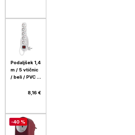
Podaljšek 1,4
m / 5 vtičnic
/ beli / PVC /
1 mm2
8,16 €
-40 %