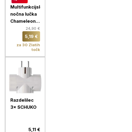
Multifunkcijska
nočna lučka
Chameleon +
hišni polnilec
24,90 €
2x USB
5,19 €
za 30 Zlatih
točk
Razdelilec
3× SCHUKO
5,11 €