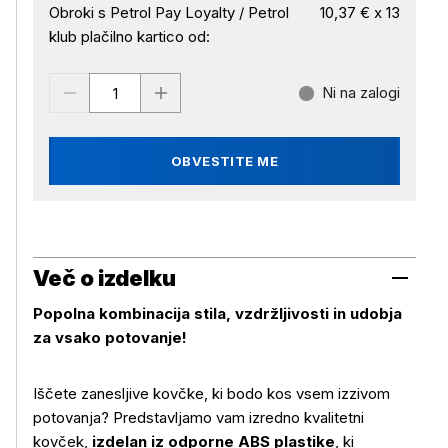
Obroki s Petrol Pay Loyalty / Petrol
10,37 € x 13
klub plačilno kartico od:
Ni na zalogi
OBVESTITE ME
Več o izdelku
Popolna kombinacija stila, vzdržljivosti in udobja
za vsako potovanje!
Iščete zanesljive kovčke, ki bodo kos vsem izzivom
potovanja? Predstavljamo vam izredno kvalitetni
kovček,
izdelan iz odporne ABS plastike
, ki