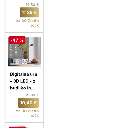
temno
14,50 €
siva/bela
11,39 €
za 30 Zlatih
točk
-47 %
Digitalna ura
- 3D LED - z
budilko in
prikazom
19,90 €
temperature
10,40 €
za 30 Zlatih
točk