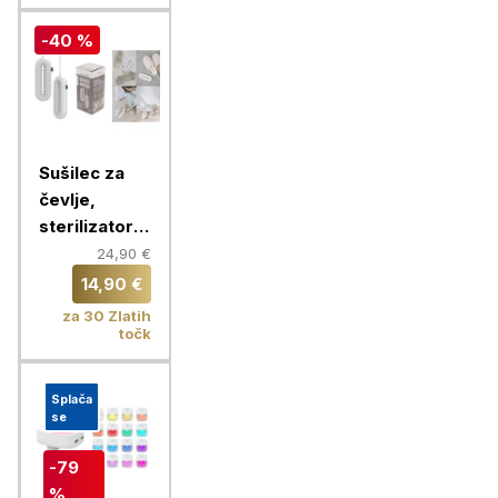
-40 %
Sušilec za
čevlje,
sterilizator z
vgrajenim
24,90 €
časovnikom,
14,90 €
Chameleon
za 30 Zlatih
točk
Splača
se
-79
%