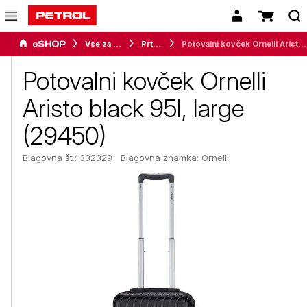
Vse za dom
Prtljaga
Potovalni kovček Ornelli Aristo black 95l, large (29450)
Potovalni kovček Ornelli
Aristo black 95l, large
(29450)
Blagovna št.: 332329
Blagovna znamka:
Ornelli