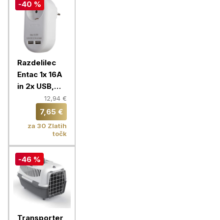
-40 %
Razdelilec
Entac 1x 16A
in 2x USB,
bela
12,94 €
7,65 €
za 30 Zlatih
točk
-46 %
Transporter