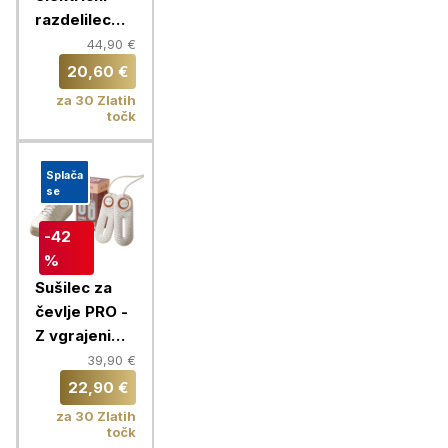
razdelilec
Chameleon
44,90 €
20,60 €
za 30 Zlatih
točk
Splača
se
-42
%
Sušilec za
čevlje PRO -
Z vgrajenim
časovnikom
39,90 €
in 360°
22,90 €
kroženjem
za 30 Zlatih
zraka
točk