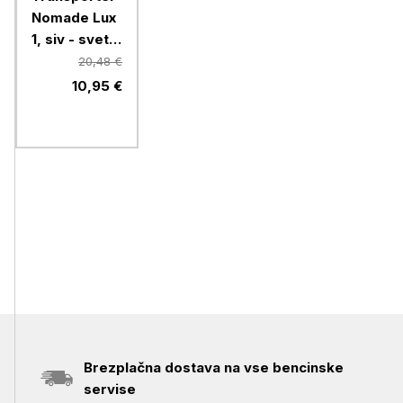
Nomade Lux
1, siv - svetlo
siv
20,48 €
10,95 €
Brezplačna dostava na vse bencinske
servise