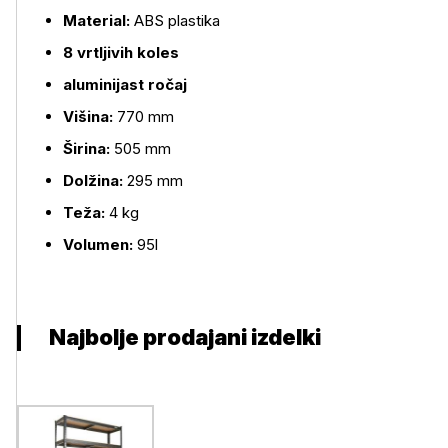
Material:
ABS plastika
8 vrtljivih koles
aluminijast ročaj
Višina:
770 mm
Širina:
505 mm
Dolžina:
295 mm
Teža:
4 kg
Volumen:
95l
Najbolje prodajani izdelki