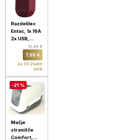
Razdelilec
Entac, 1x 16A
2x USB,
bordo
12,94 €
7,65 €
za 30 Zlatih
točk
-21 %
Mačje
stranišče
Comfort,