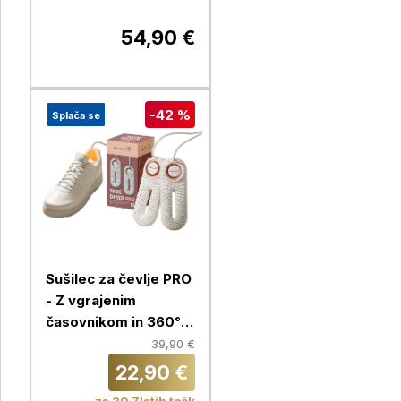
54,90 €
-42 %
Splača se
Sušilec za čevlje PRO
- Z vgrajenim
časovnikom in 360°
kroženjem zraka
39,90 €
22,90 €