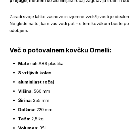
prtljage
, medtem ko aluminijast ročaj zagotavlja trden in u
Zaradi svoje lahke zasnove in izjemne vzdržljivosti je idealen
Ne glede na to, kam vas vodi pot – s tem kovčkom boste potov
udobjem.
Več o izdelku
Več o potovalnem kovčku Ornelli:
Material:
ABS plastika
8 vrtljivih koles
aluminijast ročaj
Višina:
560 mm
Širina:
355 mm
Dolžina:
220 mm
Teža:
2,5 kg
Volumen:
35l