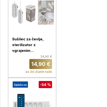
Sušilec za čevlje,
sterilizator z
vgrajenim
časovnikom,
24,90 €
Chameleon
14,90 €
za 30 Zlatih točk
-54 %
Splača se