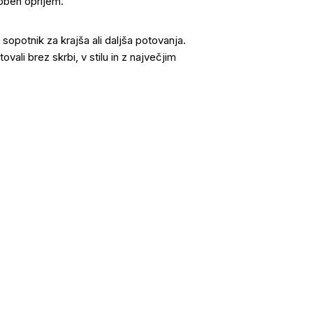
doben oprijem.
 sopotnik za krajša ali daljša potovanja.
ali brez skrbi, v stilu in z največjim