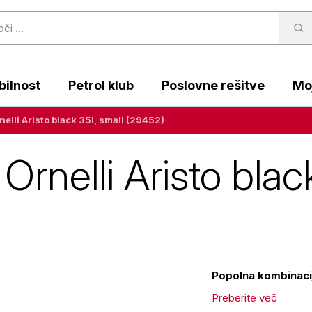
ilnost
Petrol klub
Poslovne rešitve
Moj
elli Aristo black 35l, small (29452)
Ornelli Aristo blac
Popolna kombinacija
Preberite več