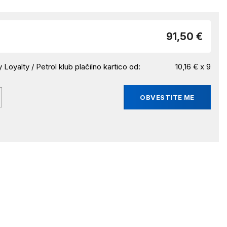
91,50 €
 Loyalty / Petrol klub plačilno kartico od:
10,16 € x 9
OBVESTITE ME