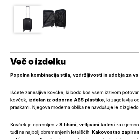
Več o izdelku
Popolna kombinacija stila, vzdržljivosti in udobja za v
Iščete zanesljive kovčke, ki bodo kos vsem izzivom potovan
kovček,
izdelan iz odporne ABS plastike
, ki zagotavlja o
praskami. Njegova moderna oblika ne navdušuje le z izgledo
Kovček je opremljen z
8 tihimi, vrtljivimi kolesi
za izjemno
tudi na najbolj obremenjenih letališčih.
Kakovostno zapiran