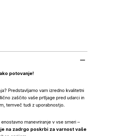
sako potovanje!
ja? Predstavljamo vam izredno kvalitetni
dlično zaščito vaše prtljage pred udarci in
m, temveč tudi z uporabnostjo.
 enostavno manevriranje v vse smeri –
je na zadrgo poskrbi za varnost vaše