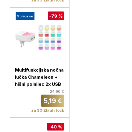
za 30 Zlatih točk
-79 %
Splača se
Multifunkcijska nočna
lučka Chameleon +
hišni polnilec 2x USB
24,90 €
5,19 €
za 30 Zlatih točk
-40 %