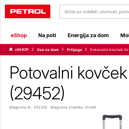
eShop
Na poti
Energija za dom
Mob
Vse za dom
Prtljaga
Potovalni kovček Orn
Potovalni kovček 
(29452)
Blagovna št.: 332326
Blagovna znamka:
Ornelli