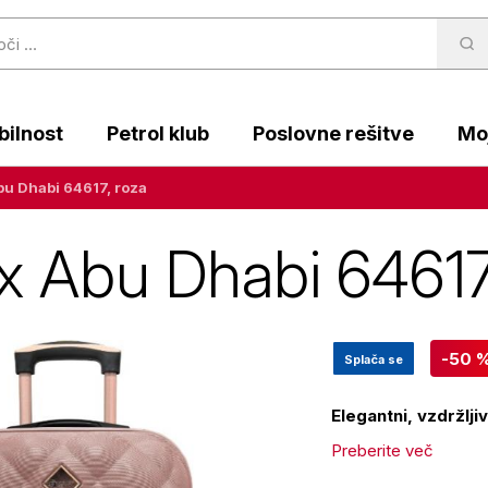
ilnost
Petrol klub
Poslovne rešitve
Moj
bu Dhabi 64617, roza
ix Abu Dhabi 64617
-50 
Splača se
Elegantni, vzdržlji
Preberite več