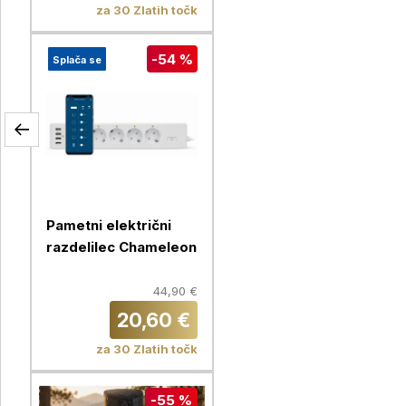
za 30 Zlatih točk
-54 %
Splača se
Pametni električni
razdelilec Chameleon
44,90 €
20,60 €
za 30 Zlatih točk
-55 %