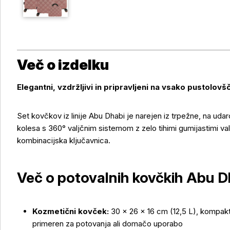
Več o izdelku
Elegantni, vzdržljivi in pripravljeni na vsako pustolovš
Set kovčkov iz linije Abu Dhabi je narejen iz trpežne, na uda
kolesa s 360° valjčnim sistemom z zelo tihimi gumijastimi valj
kombinacijska ključavnica.
Več o potovalnih kovčkih Abu D
Več o izdelku
Kozmetični kovček:
30 × 26 × 16 cm (12,5 L), kompak
primeren za potovanja ali domačo uporabo