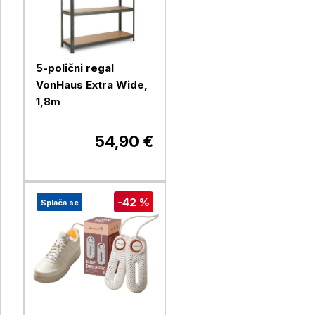
5-polični regal
VonHaus Extra Wide,
1,8m
54,90 €
-42 %
Splača se