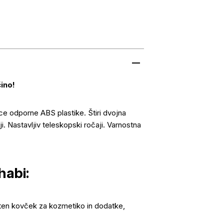
čino!
rce odporne ABS plastike. Štiri dvojna
i. Nastavljiv teleskopski ročaji. Varnostna
habi:
ten kovček za kozmetiko in dodatke,