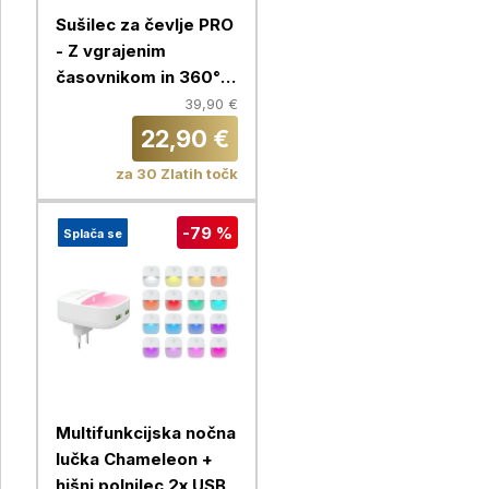
Sušilec za čevlje PRO
- Z vgrajenim
časovnikom in 360°
kroženjem zraka
39,90 €
22,90 €
za 30 Zlatih točk
-79 %
Splača se
Multifunkcijska nočna
lučka Chameleon +
hišni polnilec 2x USB