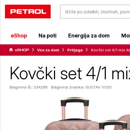
eShop
Na poti
Energija za dom
Mob
Vse za dom
Prtljaga
Kovčki set 4/1 mix A
Kovčki set 4/1 m
Blagovna št.: 334288
Blagovna znamka:
GUSTAV VOSS