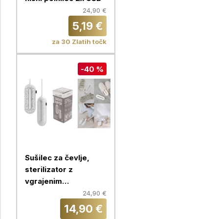
24,90 €
5,19 €
za 30 Zlatih točk
-40 %
Sušilec za čevlje,
sterilizator z
vgrajenim
časovnikom,
24,90 €
Chameleon
14,90 €