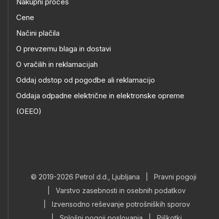
Nakupni proces
Cene
Načini plačila
O prevzemu blaga in dostavi
O vračilih in reklamacijah
Oddaj odstop od pogodbe ali reklamacijo
Oddaja odpadne električne in elektronske opreme
(OEEO)
© 2019-2026 Petrol d.d., Ljubljana
|
Pravni pogoji
|
Varstvo zasebnosti in osebnih podatkov
|
Izvensodno reševanje potrošniških sporov
|
Splošni pogoji poslovanja
|
Piškotki