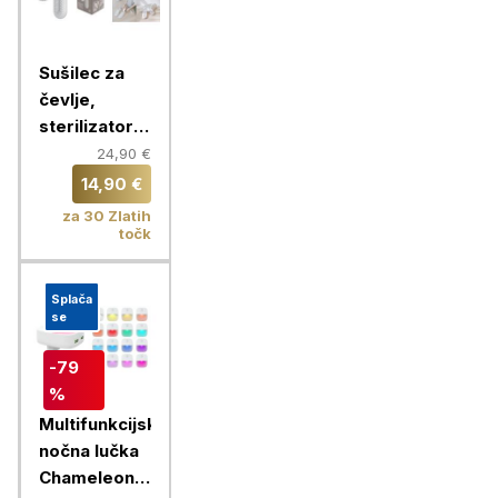
Sušilec za
čevlje,
sterilizator z
vgrajenim
24,90 €
časovnikom,
14,90 €
Chameleon
za 30 Zlatih
točk
Splača
se
-79
%
Multifunkcijska
nočna lučka
Chameleon +