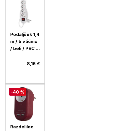
Podaljšek 1,4
m / 5 vtičnic
/ beli / PVC /
1 mm2
8,16 €
-40 %
Razdelilec