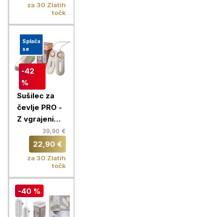
za 30 Zlatih
točk
Splača
se
-42
%
Sušilec za
čevlje PRO -
Z vgrajenim
časovnikom
39,90 €
in 360°
22,90 €
kroženjem
za 30 Zlatih
zraka
točk
-40 %