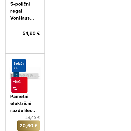
5-polični
regal
VonHaus
Extra Wide,
1,8m
54,90 €
Splača
se
-54
%
Pametni
električni
razdelilec
Chameleon
44,90 €
20,60 €