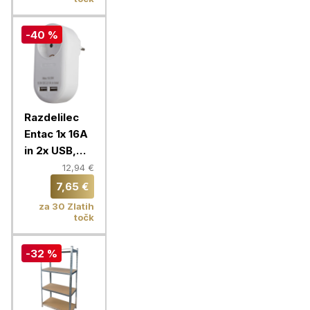
-40 %
Razdelilec
Entac 1x 16A
in 2x USB,
bela
12,94 €
7,65 €
za 30 Zlatih
točk
-32 %