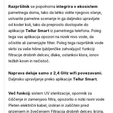
Razpršilnik
se popolnoma
integrira v ekosistem
pametnega doma, tako da lahko vidite njegovo stanje,
ustvarite pametne scenarije in ga daljinsko upravljate
od koder koli, tako da preprosto dostopate do
aplikacije
Tellur Smart
iz pametnega telefona. Poleg
tega vas aplikacija opozori na nizek nivo vode, da
očistite ali zamenjajte filter. Poleg tega razpršilnik vode
skrbi za vaše hišne ljubljenčke zahvaljujoč funkciji
Več o izdelku
filtracije drobnih delcev, dlake, ostankov klora, ionov
težkih kovin in nečistoč.
Naprava deluje samo z 2,4 GHz wifi povezavami.
Daljinsko upravljanje preko aplikacije
Tellur Smart.
Več funkcij:
sistem UV sterilizacije, opomnik za
čiščenje in zamenjavo filtra, opozorilo o nizki ravni vode
Pleten električni kabel, izoliran in zaščiten pred
grizenjem in žvečenjem Filtracija drobnih delcev, krzna,