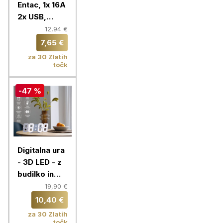
Entac, 1x 16A
2x USB,
bordo
12,94 €
7,65 €
za 30 Zlatih
točk
-47 %
Digitalna ura
- 3D LED - z
budilko in
prikazom
19,90 €
temperature
10,40 €
za 30 Zlatih
točk