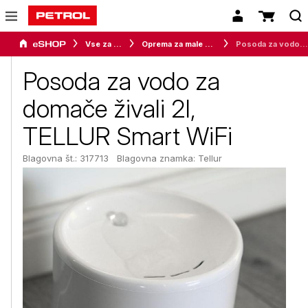
Vse za dom
Oprema za male živali
Posoda za vodo za domače živali 2l, TELLUR Smart WiFi
Posoda za vodo za
domače živali 2l,
TELLUR Smart WiFi
Blagovna št.: 317713
Blagovna znamka:
Tellur