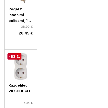
Regal z
lesenimi
policami, 180
x 90 x 40 cm
38,90 €
26,45 €
-53 %
Razdelilec
2× SCHUKO
4,15 €