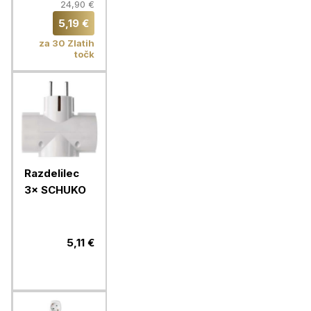
hišni polnilec
24,90 €
2x USB
5,19 €
za 30 Zlatih
točk
Razdelilec
3× SCHUKO
5,11 €