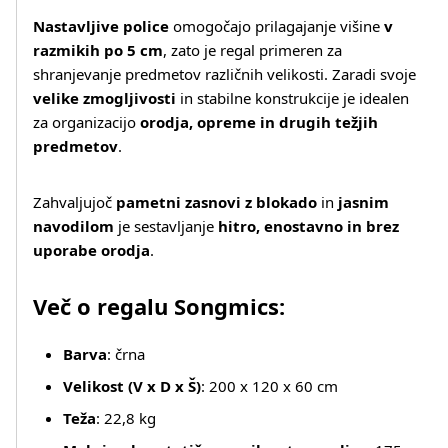
Več o izdelku
Nastavljive police
omogočajo prilagajanje višine
v
razmikih po 5 cm
, zato je regal primeren za
shranjevanje predmetov različnih velikosti. Zaradi svoje
velike zmogljivosti
in stabilne konstrukcije je idealen
za organizacijo
orodja, opreme in drugih težjih
predmetov
.
Zahvaljujoč
pametni zasnovi z blokado
in
jasnim
navodilom
je sestavljanje
hitro, enostavno in brez
uporabe orodja
.
Več o regalu Songmics:
Barva
: črna
Velikost (V x D x Š)
: 200 x 120 x 60 cm
Teža
: 22,8 kg