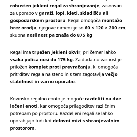
robusten jekleni regal za shranjevanje
, zasnovan
za uporabo v
garaži, lopi, kleti, skladišču ali
gospodarskem prostoru
. Regal omogoča
montažo
brez orodja
, njegove dimenzije so
60 × 120 × 200 cm
,
skupna
nosilnost pa znaša do 875 kg
.
Regal ima
trpežen jekleni okvir
, pri čemer lahko
vsaka polica nosi do 175 kg
. Za dodatno varnost je
priložen
komplet proti prevračanju
, ki omogoča
pritrditev regala na steno in s tem zagotavlja
večjo
stabilnost in varno uporabo
.
Kovinsko regalno enoto je mogoče
razdeliti na dve
ločeni enoti
, kar omogoča prilagoditev različnim
potrebam po prostoru. Razdeljeni regali se lahko
uporabljajo tudi kot
delovni mizi s shranjevalnim
prostorom
.