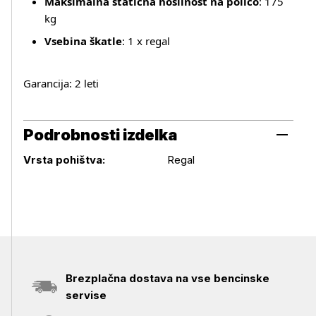
Maksimalna statična nosilnost na polico
: 175
kg
Vsebina škatle
: 1 x regal
Garancija: 2 leti
Podrobnosti izdelka
Podrobnosti izdelka
Vrsta pohištva:
Regal
Brezplačna dostava na vse bencinske
servise