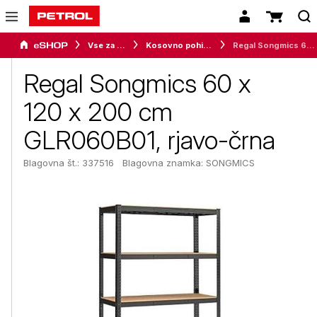
Vse za dom
Kosovno pohištvo
Regal Songmics 60 x 120 x 200 cm GLR060B01, rjavo-črna
Regal Songmics 60 x
120 x 200 cm
GLR060B01, rjavo-črna
Blagovna št.: 337516
Blagovna znamka:
SONGMICS