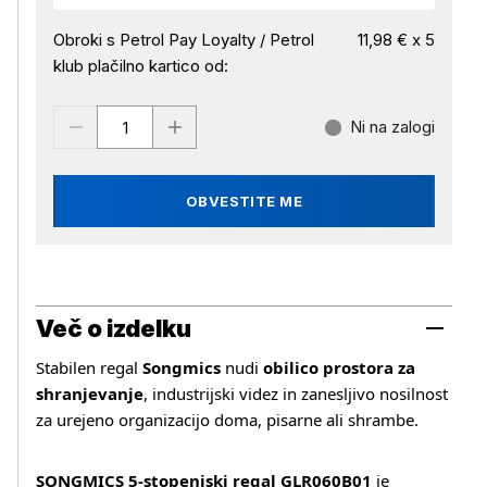
Obroki s Petrol Pay Loyalty / Petrol
11,98 € x 5
klub plačilno kartico od:
Ni na zalogi
OBVESTITE ME
Več o izdelku
Stabilen regal
Songmics
nudi
obilico prostora za
shranjevanje
, industrijski videz in zanesljivo nosilnost
za urejeno organizacijo doma, pisarne ali shrambe.
SONGMICS 5‑stopenjski regal GLR060B01
je