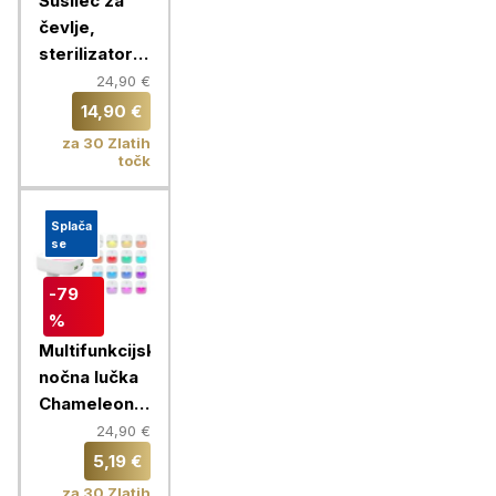
Sušilec za
čevlje,
sterilizator z
vgrajenim
24,90 €
časovnikom,
14,90 €
Chameleon
za 30 Zlatih
točk
Splača
se
-79
%
Multifunkcijska
nočna lučka
Chameleon +
hišni polnilec
24,90 €
2x USB
5,19 €
za 30 Zlatih