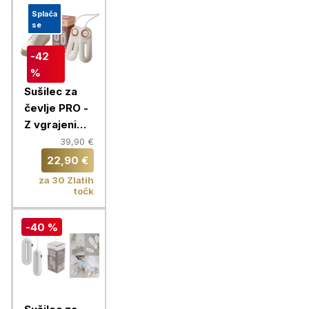
Splača
se
-42
%
Sušilec za
čevlje PRO -
Z vgrajenim
časovnikom
39,90 €
in 360°
22,90 €
kroženjem
za 30 Zlatih
zraka
točk
-40 %