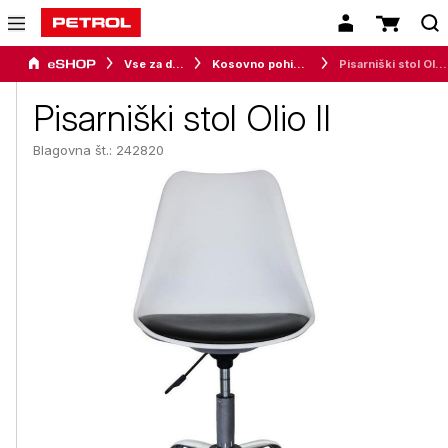
Vse za dom
Kosovno pohištvo
Pisarniški stol Olio II
Pisarniški stol Olio II
Blagovna št.: 242820