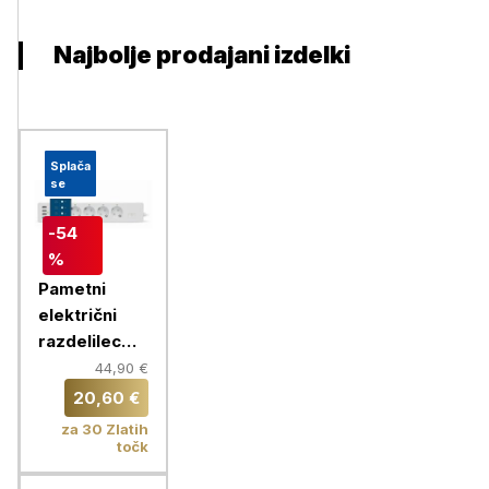
Najbolje prodajani izdelki
Splača
se
-54
%
Pametni
električni
razdelilec
Chameleon
44,90 €
20,60 €
za 30 Zlatih
točk