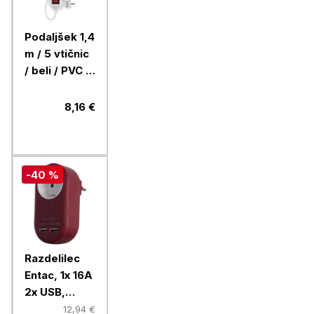
Podaljšek 1,4
m / 5 vtičnic
/ beli / PVC /
1 mm2
8,16 €
-40 %
Razdelilec
Entac, 1x 16A
2x USB,
bordo
12,94 €