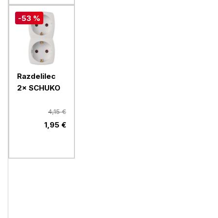
-53 %
Razdelilec
2× SCHUKO
4,15 €
1,95 €