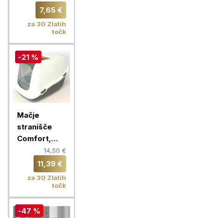
7,65 €
za 30 Zlatih
točk
-21 %
Mačje
stranišče
Comfort,
temno
14,50 €
siva/bela
11,39 €
za 30 Zlatih
točk
-47 %