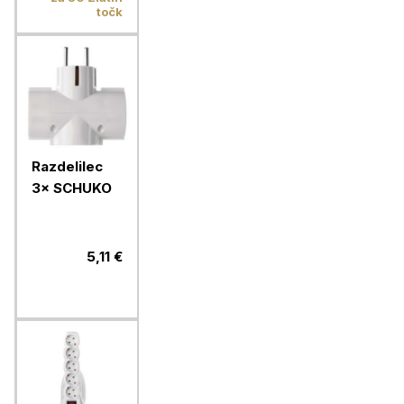
točk
Razdelilec
3× SCHUKO
5,11 €