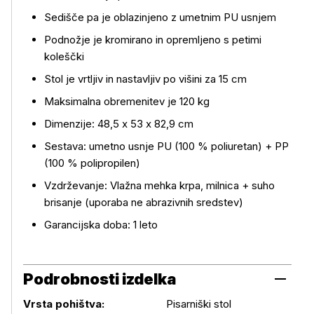
Sedišče pa je oblazinjeno z umetnim PU usnjem
Podnožje je kromirano in opremljeno s petimi
koleščki
Več o izdelku
Stol je vrtljiv in nastavljiv po višini za 15 cm
Maksimalna obremenitev je 120 kg
Dimenzije: 48,5 x 53 x 82,9 cm
Sestava: umetno usnje PU (100 % poliuretan) + PP
(100 % polipropilen)
Vzdrževanje: Vlažna mehka krpa, milnica + suho
brisanje (uporaba ne abrazivnih sredstev)
Garancijska doba: 1 leto
Podrobnosti izdelka
Podrobnosti izdelka
Vrsta pohištva:
Pisarniški stol