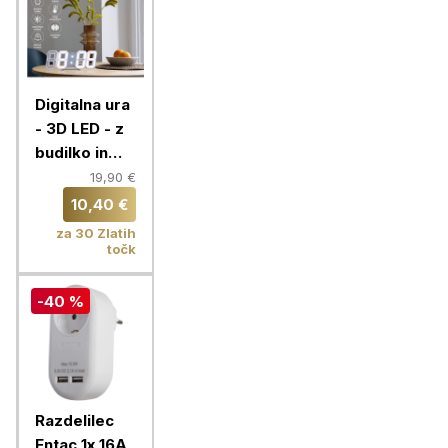
Digitalna ura
- 3D LED - z
budilko in
prikazom
19,90 €
temperature
10,40 €
za 30 Zlatih
točk
-40 %
Razdelilec
Entac 1x 16A