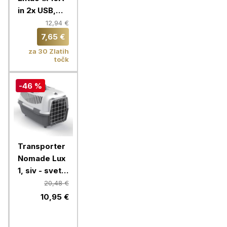
in 2x USB,
bela
12,94 €
7,65 €
za 30 Zlatih
točk
-46 %
Transporter
Nomade Lux
1, siv - svetlo
siv
20,48 €
10,95 €