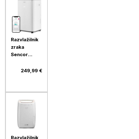
Razvlažilnik
zraka
Sencor
SDH2028WH,
20 L
249,99 €
Razvlažilnik