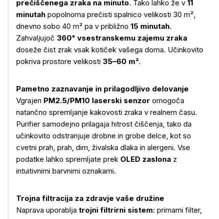
prečiščenega zraka na minuto
. Tako lahko že v
11
minutah
popolnoma prečisti spalnico velikosti 30 m²,
dnevno sobo 40 m² pa v približno
15 minutah
.
Zahvaljujoč
360° vsestranskemu zajemu zraka
doseže čist zrak vsak kotiček vašega doma. Učinkovito
pokriva prostore velikosti
35–60 m²
.
Pametno zaznavanje in prilagodljivo delovanje
Vgrajen
PM2.5/PM10 laserski senzor
omogoča
natančno spremljanje kakovosti zraka v realnem času.
Purifier samodejno prilagaja hitrost čiščenja, tako da
učinkovito odstranjuje drobne in grobe delce, kot so
cvetni prah, prah, dim, živalska dlaka in alergeni. Vse
podatke lahko spremljate prek
OLED zaslona
z
intuitivnimi barvnimi oznakami.
Trojna filtracija za zdravje vaše družine
Naprava uporablja
trojni filtrirni sistem
: primarni filter,