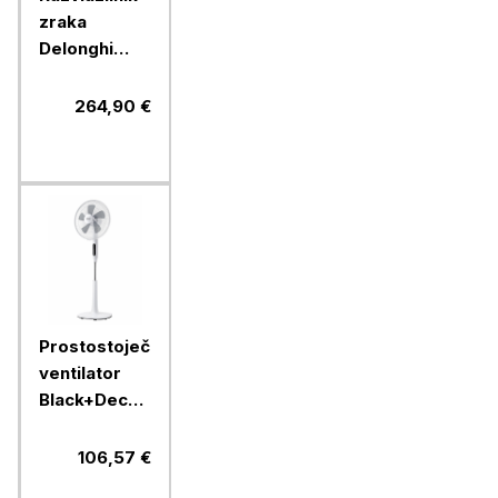
zraka
Delonghi
DEX210SF,
10 L
264,90 €
Prostostoječi
ventilator
Black+Decker
BXEFP50E,
50 W, 135
106,57 €
cm