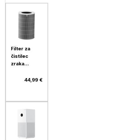
Filter za
čistilec
zraka
XIAOMI
Smart air
44,99 €
4 Lite filter