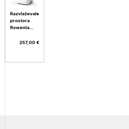
Razvlaževalec
prostora
Rowenta
DH5250F0
Extreme Dry
257,00 €
Compact