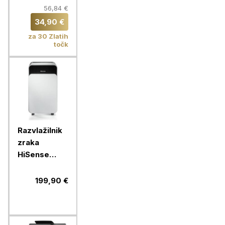
BXEFD42E,
56,84 €
40 W, 40 cm
34,90 €
za 30 Zlatih
točk
Razvlažilnik
zraka
HiSense
D12CW
199,90 €