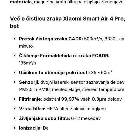
materiala
, magnetna vrata filtra pa olajšajo zamenjavo.
Več o čistilcu zraka Xiaomi Smart Air 4 Pro,
bel:
Pretok čistega zraka CADR:
500m³/h, 8330L na
minuto
Čiščenje Formaldehida iz zraka FCADR:
185m³/h
Učinkovito območje pokritosti:
35 - 60m²
Senzorji:
dvojni
laserski senzor zaznavanja delcev
PM2.5 in PM10, merilec vlage, merilec temperature
Filtriranje:
odstrani
99,97%
vseh
0.3μm
delcev
Vrsta filtra:
HEPA filter z aktivnim ogljem
Življenjska doba filtra:
6-12 mesecev
Ionizacija:
Da