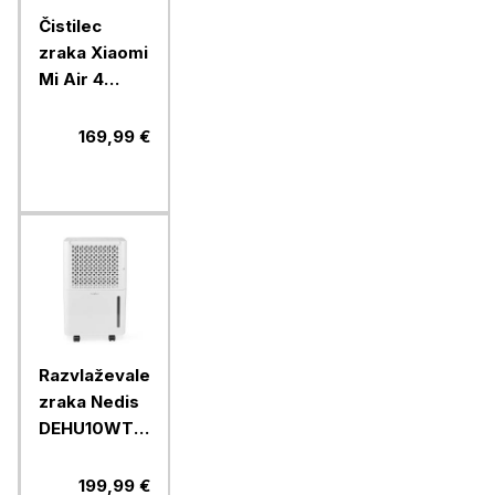
Čistilec
zraka Xiaomi
Mi Air 4
lite, bel
169,99 €
Razvlaževalec
zraka Nedis
DEHU10WT,
10 l
199,99 €