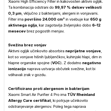
Xiaomi High Efficiency Filter in kakovosten aktivni ogljik.
Ta kombinacija odstrani do
99,97 % delcev velikosti
0,3 μm
, vključno z bakterijami, alergeni in vonjavami.
Filter ima
površino 24.000 cm²
in vsebuje kar
650 g
aktivnega oglja
, kar zagotavlja življenjsko dobo
6–12
mesecev
brez pogostih menjav.
Svežina brez vonjav
Aktivni ogljik učinkovito absorbira
neprijetne vonjave
,
kot so vonjave hišnih ljubljenčkov, kuhinjski hlapi, dim in
hlapne organske spojine (
VOC
). Z dodatno
negativno
ionizacijo
naprava ustvarja občutek svežine, kot bi
vdihavali zrak v gozdu.
Certificirano proti alergenom in bakterijam
Xiaomi Smart Air Purifier 4 Pro ima
TÜV Rheinland
Allergy Care certifikat
, ki potrjuje učinkovito
odstranjevanje alergenov. Poleg tega naprava