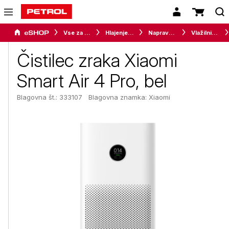
Vse za dom
Hlajenje in gretje
Naprave za ugodno bivalno klimo
Vlažilniki in difuzorji
Čistilec zraka Xiaomi
Smart Air 4 Pro, bel
Blagovna št.: 333107
Blagovna znamka:
Xiaomi