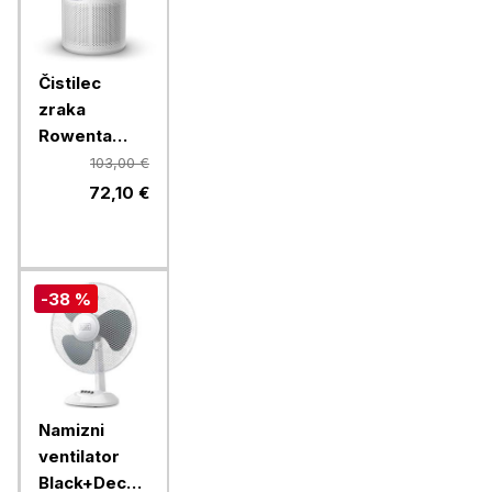
Čistilec
zraka
Rowenta
Pure Air
103,00 €
Compact
72,10 €
PU2220F0
-38 %
Namizni
ventilator
Black+Decker