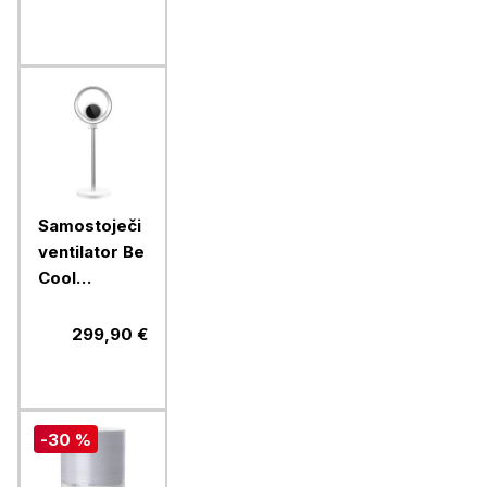
Samostoječi
ventilator Be
Cool
BCBFLWiFi01,
s čistilcem
299,90 €
zraka in WiFi
-30 %