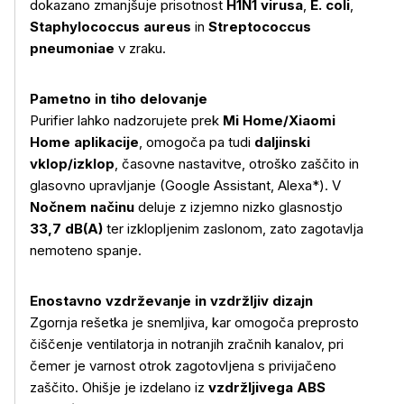
dokazano zmanjšuje prisotnost
H1N1 virusa
,
E. coli
,
Staphylococcus aureus
in
Streptococcus
pneumoniae
v zraku.
Več o izdelku
Pametno in tiho delovanje
Purifier lahko nadzorujete prek
Mi Home/Xiaomi
Home aplikacije
, omogoča pa tudi
daljinski
vklop/izklop
, časovne nastavitve, otroško zaščito in
glasovno upravljanje (Google Assistant, Alexa*). V
Nočnem načinu
deluje z izjemno nizko glasnostjo
33,7 dB(A)
ter izklopljenim zaslonom, zato zagotavlja
nemoteno spanje.
Enostavno vzdrževanje in vzdržljiv dizajn
Zgornja rešetka je snemljiva, kar omogoča preprosto
čiščenje ventilatorja in notranjih zračnih kanalov, pri
čemer je varnost otrok zagotovljena s privijačeno
zaščito. Ohišje je izdelano iz
vzdržljivega ABS