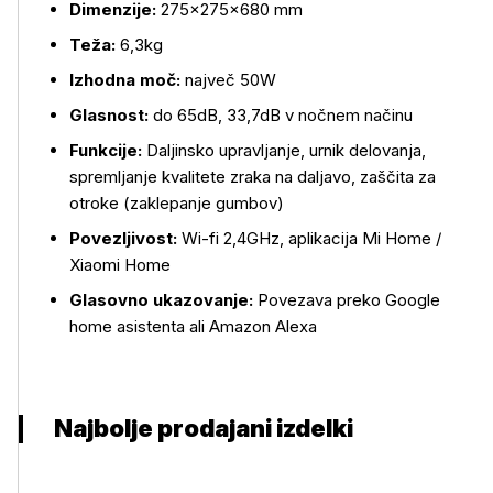
Dimenzije:
275×275×680 mm
Teža:
6,3kg
Izhodna moč:
največ 50W
Glasnost:
do 65dB, 33,7dB v nočnem načinu
Funkcije:
Daljinsko upravljanje, urnik delovanja,
spremljanje kvalitete zraka na daljavo, zaščita za
otroke (zaklepanje gumbov)
Povezljivost:
Wi-fi 2,4GHz, aplikacija Mi Home /
Xiaomi Home
Glasovno ukazovanje:
Povezava preko Google
home asistenta ali Amazon Alexa
Najbolje prodajani izdelki