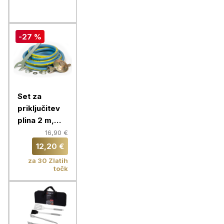
-27 %
Set za
priključitev
plina 2 m,
Elplin
16,90 €
12,20 €
za 30 Zlatih
točk