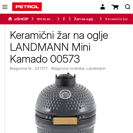
Vrt in orodje
Žari
Žari na oglje in kurišča
Keramični žar na oglje LANDMANN Mini Kamado 00573
Keramični žar na oglje
LANDMANN Mini
Kamado 00573
Blagovna št.: 327217
Blagovna znamka:
Landmann