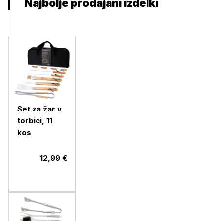
Najbolje prodajani izdelki
Set za žar v
torbici, 11
kos
12,99 €