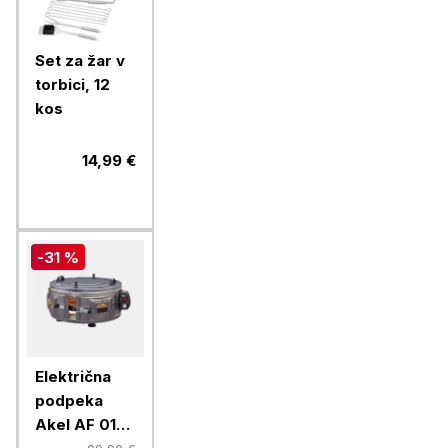
Set za žar v
torbici, 12
kos
14,99 €
-31 %
Električna
podpeka
Akel AF 016