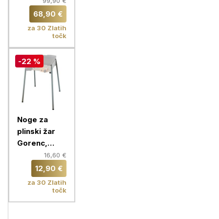
40 CM,
99,90 €
srebrna
68,90 €
za 30 Zlatih
točk
-22 %
Noge za
plinski žar
Gorenc,
višina 70 cm
16,60 €
12,90 €
za 30 Zlatih
točk