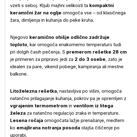
vzeti s seboj. Kljub majhni velikosti ta
kompaktni
keramični žar na oglje
omogoča vse – od klasičnega
žara, dimljenja in kuhanja do peke kruha.
Njegovo
keramično ohišje odlično zadržuje
toploto
, kar omogoča enakomerno temperaturo tudi
pri dolgih časih pečenja. S
premerom rešetke 28 cm
je primeren za pripravo jedi za
2 do 3 osebe
, zato je
idealen za pare, vikend pobege, kampiranja ali mestne
balkone.
Litoželezna rešetka
, nastavljiva po višini, omogoča
natančno prilagajanje kuhanja, pokrov pa je opremljen z
vgrajenim termometrom
in
ventilom iz litega
železa
za natančno regulacijo zraka in temperature.
Lesena ročaja
omogočata lažje prenašanje, medtem
ko
emajlirana notranja posoda
olajša čiščenje po
uporabi.