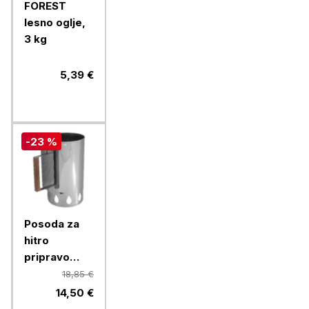
FOREST
lesno oglje,
3 kg
5,39 €
-23 %
Posoda za
hitro
pripravo
žerjavice
18,85 €
Inox Teak
14,50 €