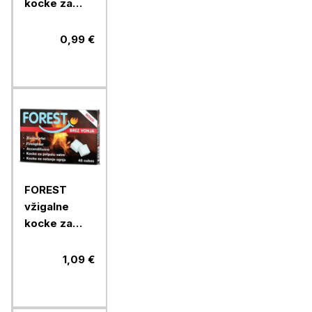
kocke za
podžig, 200
g
0,99 €
FOREST
vžigalne
kocke za
netenje
ognja brez
1,09 €
vonja, 200 g