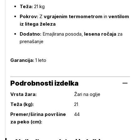
Teža:
21 kg
Pokrov:
Z
vgrajenim termometrom
in
ventilom
iz litega železa
Dodatno:
Emajlirana posoda,
lesena ročaja
za
prenašanje
Garancija:
1 leto
Podrobnosti izdelka
Vrsta žara:
Žari na oglje
Teža (kg):
21
Podrobnosti izdelka
Premer/širina površine
44
za peko (cm):