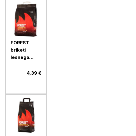
FOREST
briketi
lesnega
oglja v vreči,
3 kg
4,39 €