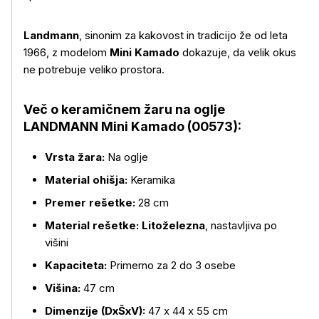
Landmann
, sinonim za kakovost in tradicijo že od leta
Več o izdelku
1966, z modelom
Mini Kamado
dokazuje, da velik okus
ne potrebuje veliko prostora.
Več o keramičnem žaru na oglje
LANDMANN Mini Kamado (00573):
Vrsta žara:
Na oglje
Material ohišja:
Keramika
Premer rešetke:
28 cm
Material rešetke:
Litoželezna
, nastavljiva po
višini
Kapaciteta:
Primerno za 2 do 3 osebe
Višina:
47 cm
Dimenzije (DxŠxV):
47 x 44 x 55 cm