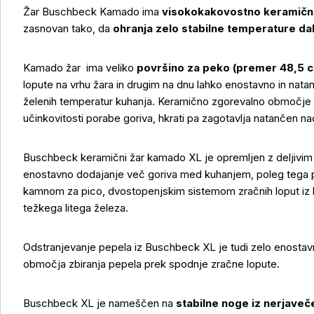
Žar Buschbeck Kamado ima
visokokakovostno keramičn
zasnovan tako, da
ohranja zelo stabilne temperature dal
Kamado žar ima veliko
površino za peko (premer 48,5 
lopute na vrhu žara in drugim na dnu lahko enostavno in nat
želenih temperatur kuhanja. Keramično zgorevalno območje
učinkovitosti porabe goriva, hkrati pa zagotavlja natančen n
Buschbeck keramični žar kamado XL je opremljen z deljivim 
enostavno dodajanje več goriva med kuhanjem, poleg tega 
kamnom za pico, dvostopenjskim sistemom zračnih loput iz li
težkega litega železa.
Odstranjevanje pepela iz Buschbeck XL je tudi zelo enostav
območja zbiranja pepela prek spodnje zračne lopute.
Buschbeck XL je nameščen na
stabilne noge iz nerjaveč