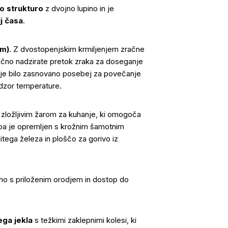
o strukturo
z dvojno lupino in je
j časa
.
cm)
. Z dvostopenjskim krmiljenjem zračne
ančno nadzirate pretok zraka za doseganje
 je bilo zasnovano posebej za povečanje
adzor temperature.
zložljivim žarom za kuhanje, ki omogoča
pa je opremljen s krožnim šamotnim
tega železa in ploščo za gorivo iz
no s priloženim orodjem in dostop do
ega jekla
s težkimi zaklepnimi kolesi, ki