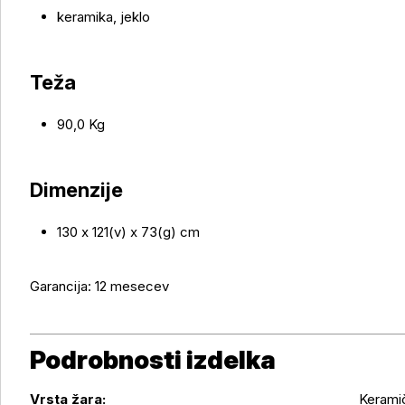
keramika, jeklo
Teža
90,0 Kg
Dimenzije
130 x 121(v) x 73(g) cm
Garancija: 12 mesecev
Podrobnosti izdelka
Vrsta žara:
Keramič