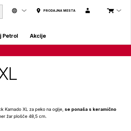
PRODAJNA MESTA
 Petrol
Akcije
 XL
ck Kamado XL za peko na oglje,
se ponaša s keramično
mer žar plošče 48,5 cm.