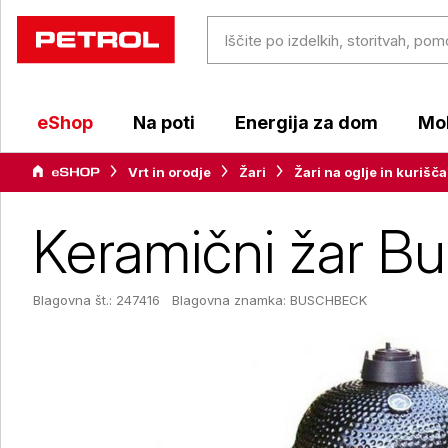
eShop
Na poti
Energija za dom
Mob
Vrt in orodje
Žari
Žari na oglje in kurišča
Keramični žar 
Blagovna št.: 247416
Blagovna znamka:
BUSCHBECK