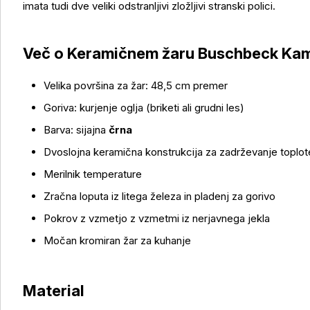
imata tudi dve veliki odstranljivi zložljivi stranski polici.
Več o izdelku
Več o Keramičnem žaru Buschbeck Ka
Velika površina za žar: 48,5 cm premer
Goriva: kurjenje oglja (briketi ali grudni les)
Barva: sijajna
črna
Dvoslojna keramična konstrukcija za zadrževanje toplote
Merilnik temperature
Zračna loputa iz litega železa in pladenj za gorivo
Pokrov z vzmetjo z vzmetmi iz nerjavnega jekla
Močan kromiran žar za kuhanje
Material