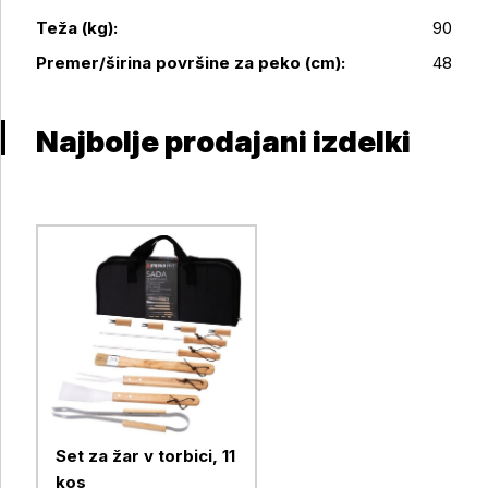
Podrobnosti izdelka
Teža (kg):
90
Premer/širina površine za peko (cm):
48
Najbolje prodajani izdelki
Set za žar v torbici, 11
kos