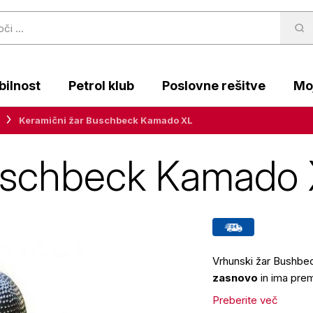
ilnost
Petrol klub
Poslovne rešitve
Moj
Keramični žar Buschbeck Kamado XL
Buschbeck Kamado
Vrhunski žar Bushbe
zasnovo
in ima pre
Preberite več