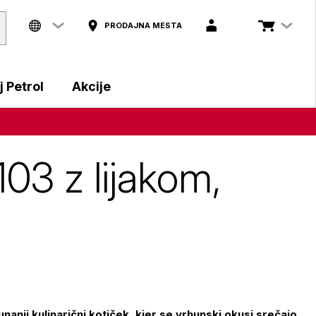
PRODAJNA MESTA
 Petrol
Akcije
103 z lijakom,
nanji kulinarični kotiček, kjer se vrhunski okusi srečajo