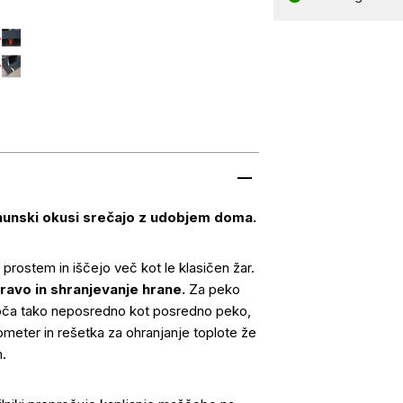
vrhunski okusi srečajo z udobjem doma.
 prostem in iščejo več kot le klasičen žar.
ipravo in shranjevanje hrane.
Za peko
mogoča tako neposredno kot posredno peko,
mometer in rešetka za ohranjanje toplote že
m.