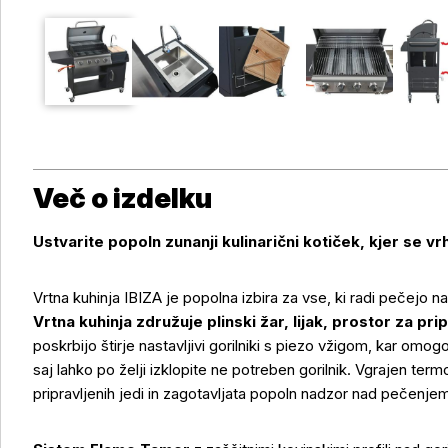
Več o izdelku
Ustvarite popoln zunanji kulinarični kotiček, kjer se 
Vrtna kuhinja IBIZA je popolna izbira za vse, ki radi pečejo na
Vrtna kuhinja združuje plinski žar, lijak, prostor za pr
poskrbijo štirje nastavljivi gorilniki s piezo vžigom, kar o
saj lahko po želji izklopite ne potreben gorilnik. Vgrajen ter
pripravljenih jedi in zagotavljata popoln nadzor nad pečenje