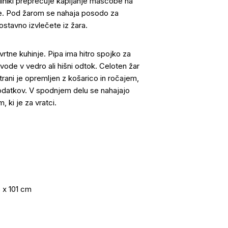
rilniki preprečuje kapljanje maščobe na
. Pod žarom se nahaja posodo za
stavno izvlečete iz žara.
tne kuhinje. Pipa ima hitro spojko za
ode v vedro ali hišni odtok. Celoten žar
trani je opremljen z košarico in ročajem,
e dodatkov. V spodnjem delu se nahajajo
 ki je za vratci.
5 x 101 cm