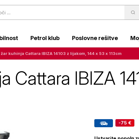
ilnost
Petrol klub
Poslovne rešitve
Moj
 žar kuhinja Cattara IBIZA 14103 z lijakom, 144 x 53 x 113cm
ja Cattara IBIZA 14
m
-75 €
Ustvarite popoln zu