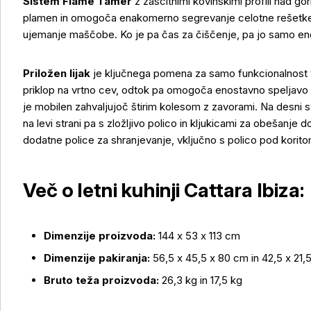
Sistem Flame Tamer
z zaščitnimi kovinskimi profili nad go
plamen in omogoča enakomerno segrevanje celotne rešetke
ujemanje maščobe. Ko je pa čas za čiščenje, pa jo samo eno
Priložen lijak
je ključnega pomena za samo funkcionalnost vr
priklop na vrtno cev, odtok pa omogoča enostavno speljavo v
je mobilen zahvaljujoč štirim kolesom z zavorami. Na desni s
na levi strani pa s zložljivo polico in kljukicami za obešanj
dodatne police za shranjevanje, vključno s polico pod koritom,
Več o izdelku
Več o letni kuhinji Cattara Ibiza:
Dimenzije proizvoda:
144 x 53 x 113 cm
Dimenzije pakiranja:
56,5 x 45,5 x 80 cm in 42,5 x 21,
Bruto teža proizvoda:
26,3 kg in 17,5 kg