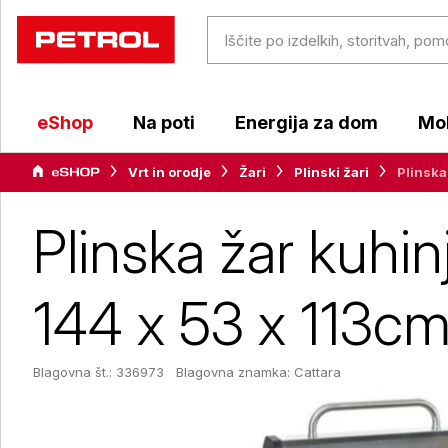
eShop
Na poti
Energija za dom
Mob
Vrt in orodje
Žari
Plinski žari
Plinska
Plinska žar kuhin
144 x 53 x 113c
Blagovna št.: 336973
Blagovna znamka:
Cattara