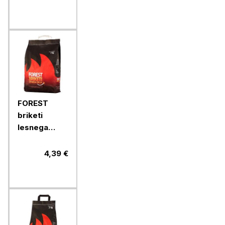
vonja, 200 g
FOREST
briketi
lesnega
oglja v vreči,
3 kg
4,39 €