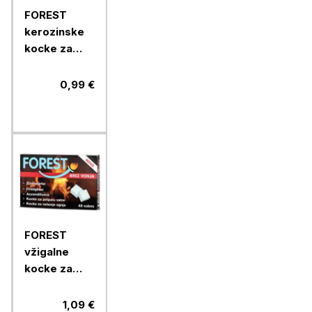
FOREST
kerozinske
kocke za
podžig, 200
g
0,99 €
FOREST
vžigalne
kocke za
netenje
ognja brez
1,09 €