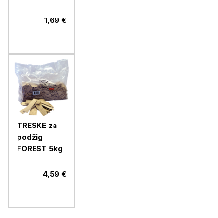
ovitek, 300g
1,69 €
TRESKE za
podžig
FOREST 5kg
4,59 €