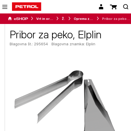
Vrt in orodje
Žari
Oprema za žar
Pribor za peko, Elplin
Pribor za peko, Elplin
Blagovna št.: 295654
Blagovna znamka:
Elplin