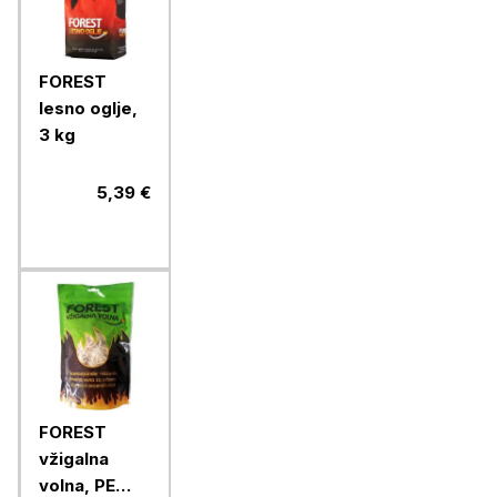
FOREST
lesno oglje,
3 kg
5,39 €
FOREST
vžigalna
volna, PE