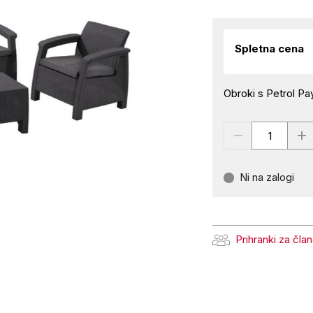
Spletna cena
Obroki s Petrol Pay
Ni na zalogi
Prihranki za čla
Prihranki za člane Pe