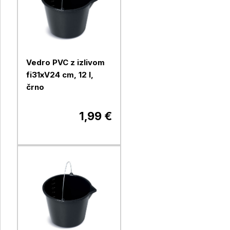
Vedro PVC z izlivom
fi31xV24 cm, 12 l,
črno
1,99 €