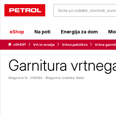
eShop
Na poti
Energija za dom
Mob
Vrt in orodje
Vrtno pohištvo
Vrtne garni
Garnitura vrtneg
Blagovna št.: 258584
Blagovna znamka:
Keter