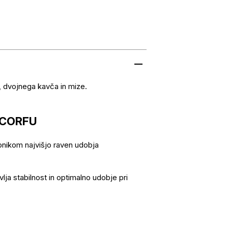
, dvojnega kavča in mize.
r CORFU
bnikom najvišjo raven udobja
lja stabilnost in optimalno udobje pri