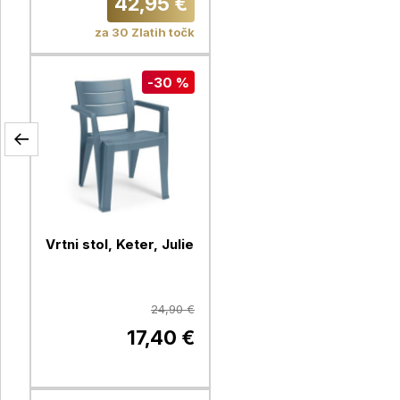
42,95 €
za 30 Zlatih točk
-30 %
Vrtni stol, Keter, Julie
24,90 €
17,40 €