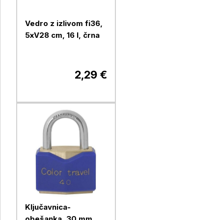
Vedro z izlivom fi36,
5xV28 cm, 16 l, črna
2,29 €
Ključavnica-
obešanka, 30 mm