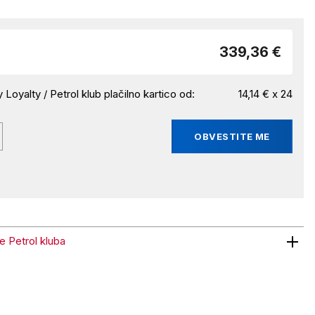
339,36 €
 Loyalty / Petrol klub plačilno kartico od:
14,14 € x 24
OBVESTITE ME
ne Petrol kluba
trol kluba