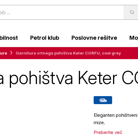
ilnost
Petrol klub
Poslovne rešitve
Moj
ture
Garnitura vrtnega pohištva Keter CORFU, cool grey
a pohištva Keter 
Eleganten pohištveni
mize.
Preberite več