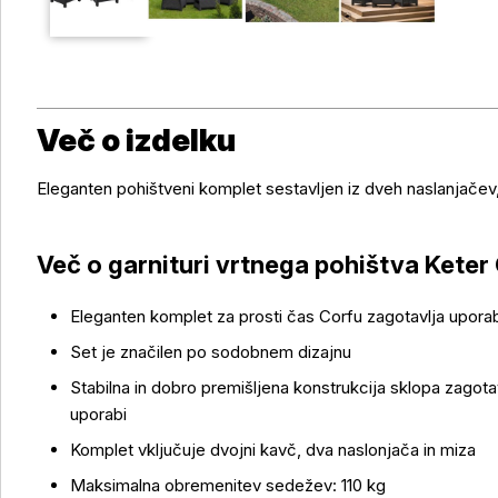
Več o izdelku
Eleganten pohištveni komplet sestavljen iz dveh naslanjačev
Več o garnituri vrtnega pohištva Kete
Eleganten komplet za prosti čas Corfu zagotavlja upora
Set je značilen po sodobnem dizajnu
Stabilna in dobro premišljena konstrukcija sklopa zagotav
uporabi
Več o izdelku
Komplet vključuje dvojni kavč, dva naslonjača in miza
Maksimalna obremenitev sedežev: 110 kg