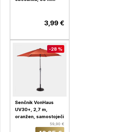
3,99 €
-28 %
Senčnik VonHaus
UV30+, 2,7 m,
oranžen, samostoječi
59,90 €