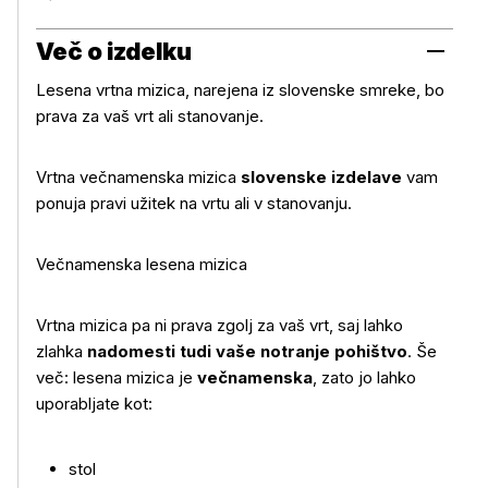
Brezplačen prevzem na prodajnem mestu
Več o izdelku
Lesena vrtna mizica, narejena iz slovenske smreke, bo
prava za vaš vrt ali stanovanje.
Vrtna večnamenska mizica
slovenske izdelave
vam
ponuja pravi užitek na vrtu ali v stanovanju.
Večnamenska lesena mizica
Vrtna mizica pa ni prava zgolj za vaš vrt, saj lahko
zlahka
nadomesti tudi vaše notranje pohištvo
. Še
več: lesena mizica je
večnamenska
, zato jo lahko
uporabljate kot:
stol