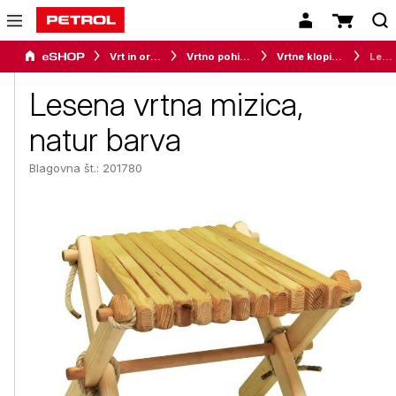
Vrt in orodje
Vrtno pohištvo
Vrtne klopi, mize in stoli
Lesena vrtna mizica, natur barva
Lesena vrtna mizica,
natur barva
Blagovna št.: 201780