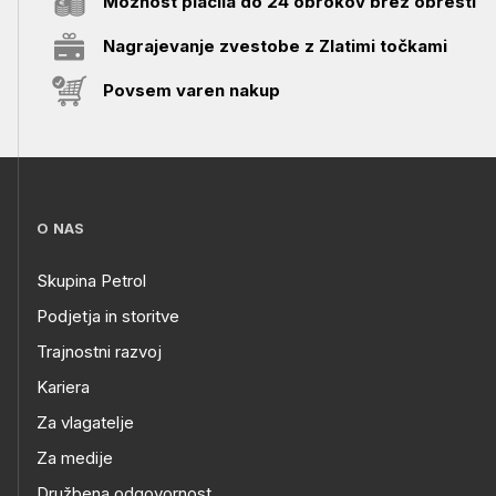
Možnost plačila do 24 obrokov brez obresti
Nagrajevanje zvestobe z Zlatimi točkami
Povsem varen nakup
O NAS
Skupina Petrol
Podjetja in storitve
Trajnostni razvoj
Kariera
Za vlagatelje
Za medije
Družbena odgovornost