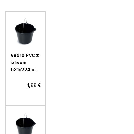
Vedro PVC z
izlivom
fi31xV24 cm,
12 l, črno
1,99 €