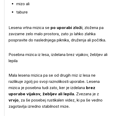
mizo ali
tabure
Lesena vrtna mizica se
po uporabi zloži
, zložena pa
zavzame zelo malo prostora, zato jo lahko zlahka
pospravite do naslednjega piknika, druženja ali počitka.
Posebna mizica iz lesa, izdelana brez vijakov, žebljev ali
Več o izdelku
lepila
Mala lesena mizica pa se od drugih miz iz lesa ne
razlikuje zgolj po svoji raznolikosti uporabe. Lesena
mizica je posebna tudi zato, ker je izdelana
brez
uporabe vijakov, žebljev ali lepila
. Zvezana je z
vrvjo
, za še posebej rustikalen videz, ki pa še vedno
zagotavlja izredno stabilnost mize.