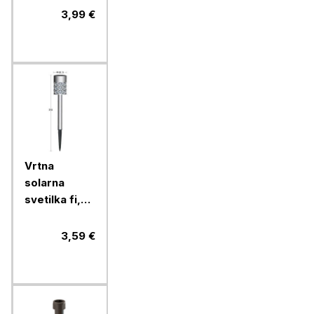
3,99 €
Vrtna
solarna
svetilka fi,
6x38
cm/1xLED,
3,59 €
1xAAA