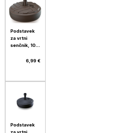
Podstavek
za vrtni
senčnik, 10L,
fi390x130
mm, rjavi
6,99 €
Podstavek
za vrtni