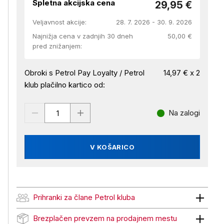
Spletna akcijska cena
29,95 €
Veljavnost akcije:
28. 7. 2026 - 30. 9. 2026
Najnižja cena v zadnjih 30 dneh
50,00 €
pred znižanjem:
Obroki s Petrol Pay Loyalty / Petrol
14,97 € x 2
klub plačilno kartico od:
Na zalogi
V KOŠARICO
Prihranki za člane Petrol kluba
Prihranki za člane Petrol kluba
Brezplačen prevzem na prodajnem mestu