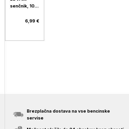
senčnik, 10L,
fi390x130
mm, črn
6,99 €
Brezplačna dostava na vse bencinske
servise