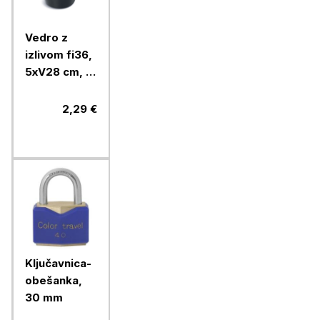
Vedro z
izlivom fi36,
5xV28 cm, 16
l, črna
2,29 €
Ključavnica-
obešanka,
30 mm