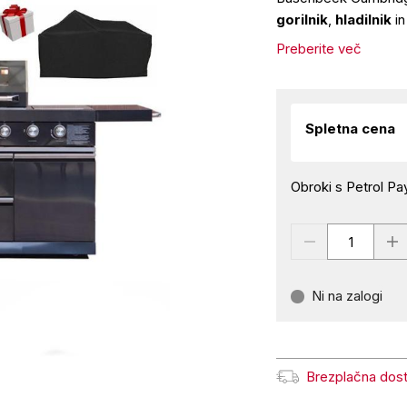
gorilnik
,
hladilnik
i
Preberite več
Spletna cena
Obroki s Petrol Pay
Ni na zalogi
Brezplačna dos
Brezplačna dostava