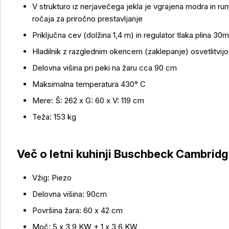
V strukturo iz nerjavečega jekla je vgrajena modra in ru
ročaja za priročno prestavljanje
Več o izdelku
Priključna cev (dolžina 1,4 m) in regulator tlaka plina 3
Hladilnik z razglednim okencem (zaklepanje) osvetlitvijo
Delovna višina pri peki na žaru cca 90 cm
Maksimalna temperatura 430° C
Mere: Š: 262 x G: 60 x V: 119 cm
Teža: 153 kg
Več o letni kuhinji Buschbeck Cambrid
Vžig: Piezo
Delovna višina: 90cm
Površina žara: 60 x 42 cm
Moč: 5 x 3,9 KW + 1 x 3,6 KW