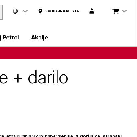
PRODAJNA MESTA
 Petrol
Akcije
 + darilo
 letna kuhinja v črni barvi vsebuje
4 gorilnike
,
stranski