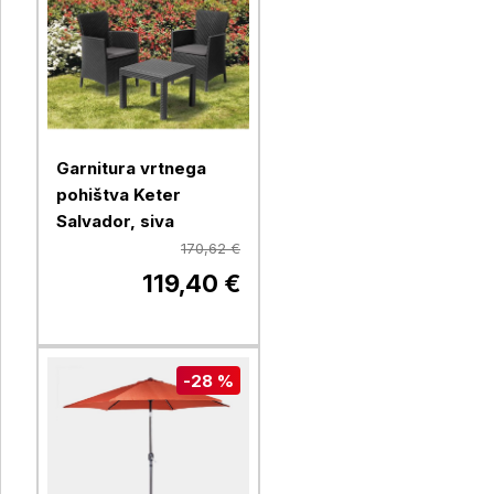
Garnitura vrtnega
pohištva Keter
Salvador, siva
170,62 €
119,40 €
-28 %