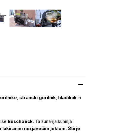
orilnike
,
stranski gorilnik
,
hladilnik
in
 hiše
Buschbeck
. Ta zunanja kuhinja
 lakiranim nerjavečim jeklom
.
Štirje