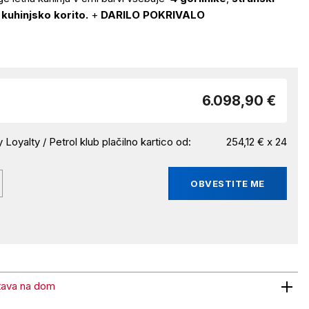
n
kuhinjsko korito.
+
DARILO POKRIVALO
6.098,90 €
 Loyalty / Petrol klub plačilno kartico od:
254,12 € x 24
OBVESTITE ME
tava na dom
 na dom