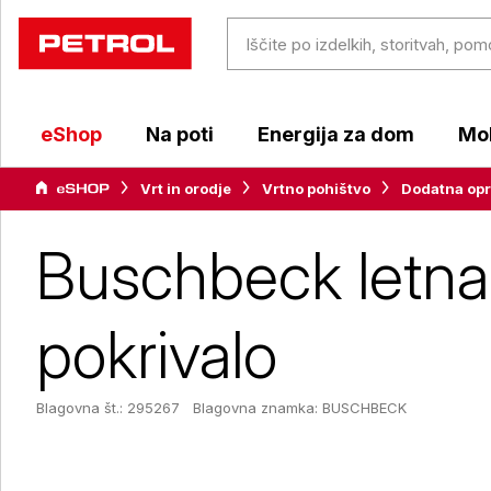
eShop
Na poti
Energija za dom
Mob
Vrt in orodje
Vrtno pohištvo
Dodatna op
Buschbeck letna 
pokrivalo
Blagovna št.: 295267
Blagovna znamka:
BUSCHBECK