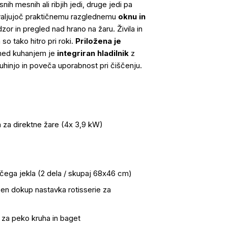
nih mesnih ali ribjih jedi, druge jedi pa
aljujoč praktičnemu razglednemu
oknu in
or in pregled nad hrano na žaru. Živila in
 so tako hitro pri roki.
Priložena je
 med kuhanjem je
integriran hladilnik
z
uhinjo in poveča uporabnost pri čiščenju.
la za direktne žare (4x 3,9 kW)
čega jekla (2 dela / skupaj 68x46 cm)
en dokup nastavka rotisserie za
 za peko kruha in baget