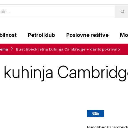
ilnost
Petrol klub
Poslovne rešitve
Moj
rema
Buschbeck letna kuhinja Cambridge + darilo pokrivalo
kuhinja Cambridge
Buschbeck Cambridge