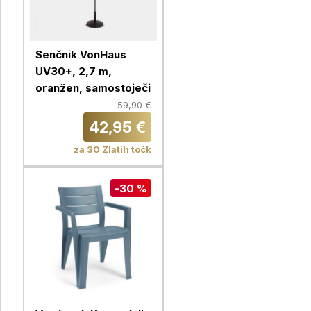
Senčnik VonHaus
UV30+, 2,7 m,
oranžen, samostoječi
59,90 €
42,95 €
za 30 Zlatih točk
-30 %