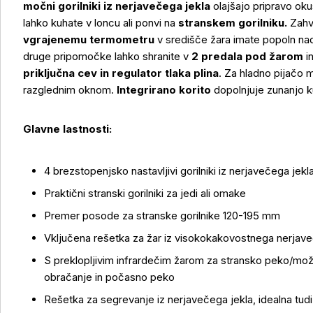
močni gorilniki iz nerjavečega jekla
olajšajo pripravo okus
lahko kuhate v loncu ali ponvi na
stranskem gorilniku.
Zahv
vgrajenemu termometru
v središče žara imate popoln nadz
druge pripomočke lahko shranite v
2 predala pod žarom
in
priključna cev in regulator tlaka plina
. Za hladno pijačo
razglednim oknom.
Integrirano korito
dopolnjuje zunanjo k
Glavne lastnosti:
4 brezstopenjsko nastavljivi gorilniki iz nerjavečega jek
Praktični stranski gorilniki za jedi ali omake
Premer posode za stranske gorilnike 120-195 mm
Vključena rešetka za žar iz visokokakovostnega nerjave
S preklopljivim infrardečim žarom za stransko peko/mož
obračanje in počasno peko
Rešetka za segrevanje iz nerjavečega jekla, idealna tudi