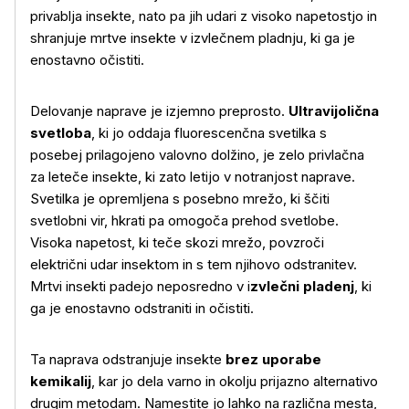
privablja insekte, nato pa jih udari z visoko napetostjo in
shranjuje mrtve insekte v izvlečnem pladnju, ki ga je
enostavno očistiti.
Delovanje naprave je izjemno preprosto.
Ultravijolična
svetloba
, ki jo oddaja fluorescenčna svetilka s
posebej prilagojeno valovno dolžino, je zelo privlačna
za leteče insekte, ki zato letijo v notranjost naprave.
Svetilka je opremljena s posebno mrežo, ki ščiti
svetlobni vir, hkrati pa omogoča prehod svetlobe.
Visoka napetost, ki teče skozi mrežo, povzroči
električni udar insektom in s tem njihovo odstranitev.
Mrtvi insekti padejo neposredno v i
zvlečni pladenj
, ki
ga je enostavno odstraniti in očistiti.
Ta naprava odstranjuje insekte
brez uporabe
kemikalij
, kar jo dela varno in okolju prijazno alternativo
drugim metodam. Namestite jo lahko na različna mesta,