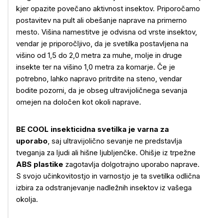
kjer opazite povečano aktivnost insektov. Priporočamo
postavitev na pult ali obešanje naprave na primerno
mesto. Višina namestitve je odvisna od vrste insektov,
vendar je priporočljivo, da je svetilka postavljena na
višino od 1,5 do 2,0 metra za muhe, molje in druge
insekte ter na višino 1,0 metra za komarje. Če je
Več o izdelku
potrebno, lahko napravo pritrdite na steno, vendar
bodite pozorni, da je obseg ultravijoličnega sevanja
omejen na določen kot okoli naprave.
BE COOL insekticidna svetilka je varna za
uporabo
, saj ultravijolično sevanje ne predstavlja
tveganja za ljudi ali hišne ljubljenčke. Ohišje iz trpežne
ABS plastike
zagotavlja dolgotrajno uporabo naprave.
S svojo učinkovitostjo in varnostjo je ta svetilka odlična
izbira za odstranjevanje nadležnih insektov iz vašega
okolja.