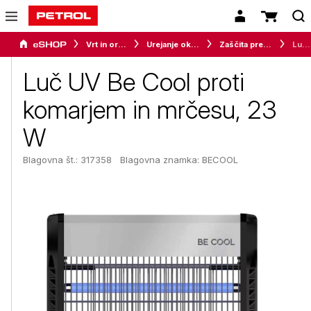
Vrt in orodje
Urejanje okolice
Zaščita pred insekti in škodljivci
Luč UV Be Cool proti komarjem in mrčesu, 23 W
Luč UV Be Cool proti
komarjem in mrčesu, 23
W
Blagovna št.: 317358
Blagovna znamka:
BECOOL