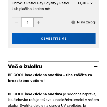
Obroki s Petrol Pay Loyalty / Petrol
13,30 € x 3
klub plačilno kartico od:
Ni na zalogi
OBVESTITE ME
Več o izdelku
BE COOL insekticidna svetilka – tiha zaščita za
brezskrbne večere!
BE COOL insekticidna svetilka
je sodobna naprava,
ki učinkovito rešuje težave z nadležnimi insekti v našem
okolju. Svetilka deluje na osnovi UV svetlobe, ki