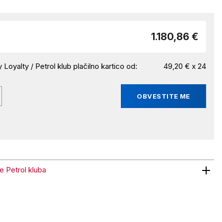
1.180,86 €
 Loyalty / Petrol klub plačilno kartico od:
49,20 € x 24
OBVESTITE ME
ne Petrol kluba
trol kluba