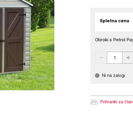
Spletna cena
Obroki s Petrol Pay
Ni na zalogi
Prihranki za čla
Prihranki za člane Pe