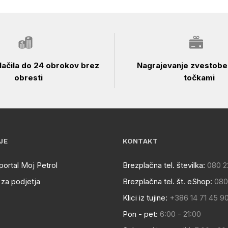
ačila do 24 obrokov brez
Nagrajevanje zvestobe 
obresti
točkami
JE
KONTAKT
portal Moj Petrol
Brezplačna tel. številka:
080 2
za podjetja
Brezplačna tel. št. eShop:
080
Klici iz tujine:
+386 14 71 45 9
Pon - pet:
6:00 - 21:00