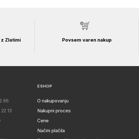
z Zlatimi
Povsem varen nakup
ESHOP
2 66
O nakupovanju
 22 13
Nakupni proces
0
Cene
Načini plačila