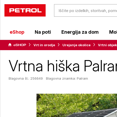
eShop
Na poti
Energija za dom
Mob
Vrt in orodje
Urejanje okolice
Vrtni objek
Vrtna hiška Palra
Blagovna št.: 256649
Blagovna znamka:
Palram