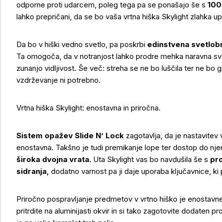
odporne proti udarcem, poleg tega pa se ponašajo še s
100
lahko prepričani, da se bo vaša vrtna hiška Skylight zlahka 
Da bo v hiški vedno svetlo, pa poskrbi
edinstvena svetlob
Ta omogoča, da v notranjost lahko prodre mehka naravna sve
zunanjo vidljivost. Še več: streha se ne bo luščila ter ne bo g
vzdrževanje ni potrebno.
Vrtna hiška Skylight: enostavna in priročna.
Sistem opažev Slide N’ Lock
zagotavlja, da je nastavitev
enostavna. Takšno je tudi premikanje lope ter dostop do nj
široka dvojna vrata.
Uta Skylight vas bo navdušila še s
pr
sidranja,
dodatno varnost pa ji daje uporaba ključavnice, ki
Več o izdelku
Priročno pospravljanje predmetov v vrtno hiško je enostavn
pritrdite na aluminijasti okvir in si tako zagotovite dodaten p