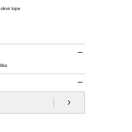
 okvir lope
iška