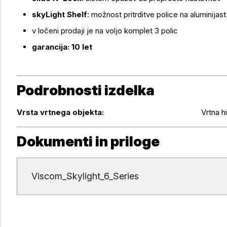
skyLight Shelf
: možnost pritrditve police na aluminijast
v ločeni prodaji je na voljo komplet 3 polic
garancija: 10 let
Podrobnosti izdelka
Podrobnosti izdelka
Vrsta vrtnega objekta:
Vrtna h
Dokumenti in priloge
Dokumenti in priloge
Viscom_Skylight_6_Series