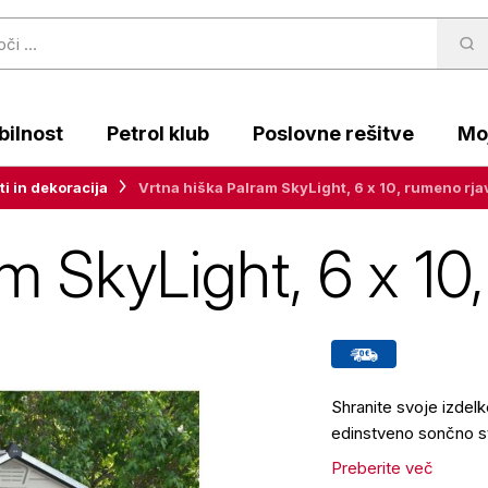
ilnost
Petrol klub
Poslovne rešitve
Moj
ti in dekoracija
Vrtna hiška Palram SkyLight, 6 x 10, rumeno rja
m SkyLight, 6 x 10
Shranite svoje izdelk
edinstveno sončno str
Preberite več