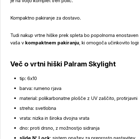
je na voljo komplet treh polic.
Kompaktno pakiranje za dostavo.
Tudi nakup vrtne hiške prek spleta bo popolnoma enostaven in
vaša v
kompaktnem pakiranju
, ki omogoča učinkovito logis
Več o vrtni hiški Palram Skylight
tip: 6x10
barva: rumeno rjava
material: polikarbonatne plošče z UV zaščito, protirjavni a
streha: svetlobna
vrata: nizka in široka dvojna vrata
dno: proti drsno, z možnostjo sidranja
slide N’ Lock
: sistem opažev za preprosto nastavitev