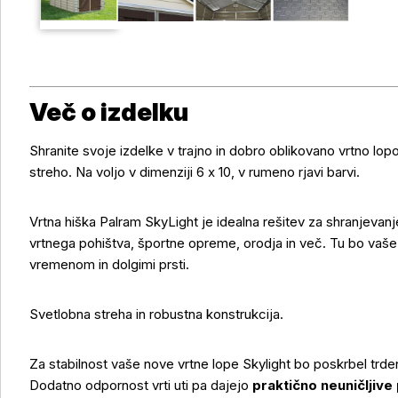
Več o izdelku
Shranite svoje izdelke v trajno in dobro oblikovano vrtno l
streho. Na voljo v dimenziji 6 x 10, v rumeno rjavi barvi.
Vrtna hiška Palram SkyLight je idealna rešitev za shranjevanje
vrtnega pohištva, športne opreme, orodja in več. Tu bo vaš
vremenom in dolgimi prsti.
Svetlobna streha in robustna konstrukcija.
Za stabilnost vaše nove vrtne lope Skylight bo poskrbel trd
Dodatno odpornost vrti uti pa dajejo
praktično neuničljive