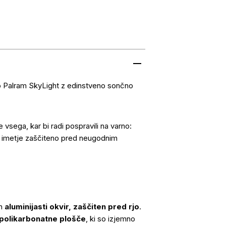
opo Palram SkyLight z edinstveno sončno
 vsega, kar bi radi pospravili na varno:
e imetje zaščiteno pred neugodnim
en
aluminijasti okvir, zaščiten pred rjo
.
 polikarbonatne plošče
, ki so izjemno