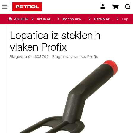
Vrt in orodje
Ročno orodje za vrt in okolico
Ostalo orodje
Lopatica iz steklenih vlaken Profix
Lopatica iz steklenih
vlaken Profix
Blagovna št.: 303702
Blagovna znamka:
Profix