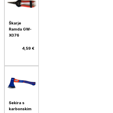
Škarje
Ramda GW-
X076
4,59 €
Sekira s
karbonskim