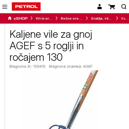
Vrt in orodje
Ročno orodje za vrt in okolico
Grablje, vile in krampi
Kaljene vile za gnoj AGEF s 5 roglji in ročajem 130
Kaljene vile za gnoj
AGEF s 5 roglji in
ročajem 130
Blagovna št.: 159415
Blagovna znamka:
AGEF