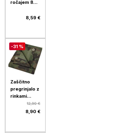
ročajem 800
g
8,59 €
-31 %
Zaščitno
pregrinjalo z
rinkami
Camouflage,
12,90 €
3 x 4 m
8,90 €