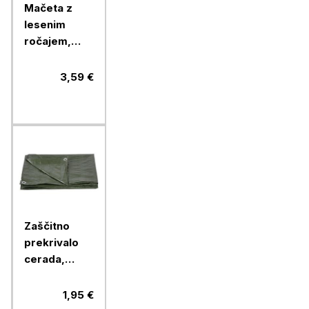
Mačeta z
lesenim
ročajem,
300 mm
3,59 €
Zaščitno
prekrivalo
cerada,
Zelena,
2x2m,
1,95 €
65g/m2