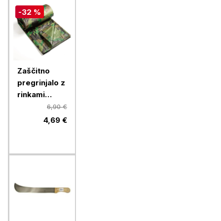
-32 %
Zaščitno
pregrinjalo z
rinkami
Camouflage,
6,90 €
2 x 3 m
4,69 €