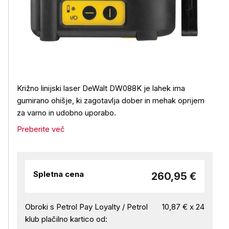
Križno linijski laser DeWalt DW088K je lahek ima
gumirano ohišje, ki zagotavlja dober in mehak oprijem
za varno in udobno uporabo.
Preberite več
Spletna cena
260,95 €
Obroki s Petrol Pay Loyalty / Petrol
10,87 € x 24
klub plačilno kartico od: