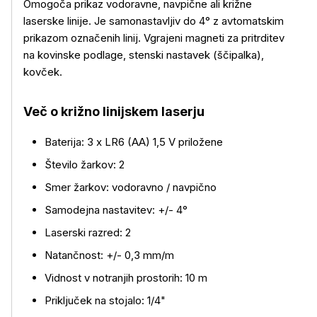
Omogoča prikaz vodoravne, navpične ali križne
laserske linije. Je samonastavljiv do 4° z avtomatskim
prikazom označenih linij. Vgrajeni magneti za pritrditev
na kovinske podlage, stenski nastavek (ščipalka),
kovček.
Več o križno linijskem laserju
Baterija: 3 x LR6 (AA) 1,5 V priložene
Več o izdelku
Število žarkov: 2
Smer žarkov: vodoravno / navpično
Samodejna nastavitev: +/- 4°
Laserski razred: 2
Natančnost: +/- 0,3 mm/m
Vidnost v notranjih prostorih: 10 m
Priključek na stojalo: 1/4"