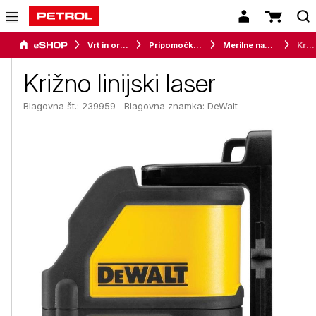
Vrt in orodje
Pripomočki za delavnico
Merilne naprave
Križno linijski laser
Križno linijski laser
Blagovna št.: 239959
Blagovna znamka:
DeWalt