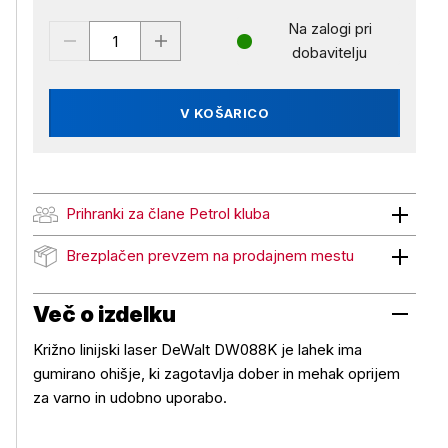
Na zalogi pri
dobavitelju
V KOŠARICO
Prihranki za člane Petrol kluba
Prihranki za člane Petrol kluba
Brezplačen prevzem na prodajnem mestu
Brezplačen prevzem na prodajnem mestu
Več o izdelku
Križno linijski laser DeWalt DW088K je lahek ima
gumirano ohišje, ki zagotavlja dober in mehak oprijem
za varno in udobno uporabo.