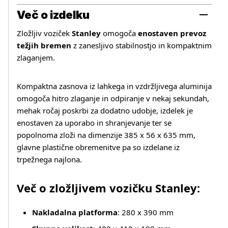
Več o izdelku
Zložljiv voziček
Stanley
omogoča
enostaven prevoz
težjih bremen
z zanesljivo stabilnostjo in kompaktnim
zlaganjem.
Kompaktna zasnova iz lahkega in vzdržljivega aluminija
omogoča hitro zlaganje in odpiranje v nekaj sekundah,
mehak ročaj poskrbi za dodatno udobje, izdelek je
enostaven za uporabo in shranjevanje ter se
popolnoma zloži na dimenzije 385 x 56 x 635 mm,
glavne plastične obremenitve pa so izdelane iz
trpežnega najlona.
Več o izdelku
Več o zložljivem vozičku Stanley:
Nakladalna platforma
: 280 x 390 mm