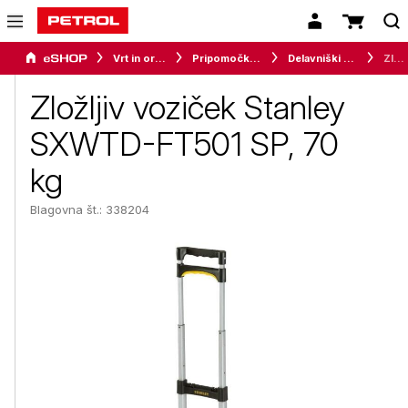
Vrt in orodje
Pripomočki za delavnico
Delavniški vozički
Zložljiv voziček Stanley SXWTD-FT501 SP, 70 kg
Zložljiv voziček Stanley
SXWTD-FT501 SP, 70
kg
Blagovna št.: 338204