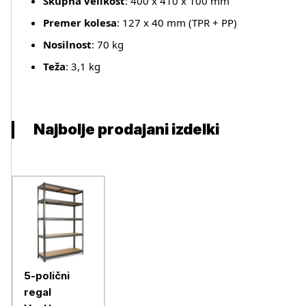
Skupna velikost
: 400 x 410 x 100 mm
Premer kolesa
: 127 x 40 mm (TPR + PP)
Nosilnost
: 70 kg
Teža
: 3,1 kg
Najbolje prodajani izdelki
5-polični
regal