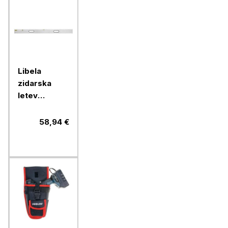
Libela
zidarska
letev
Stanley, 2 m
58,94 €