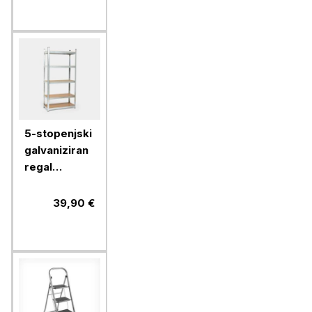
5-stopenjski
galvaniziran
regal
VonHaus,
1,8m
39,90 €