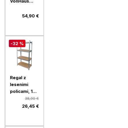
VonHaus
Extra Wide,
1,8m
54,90 €
-32 %
Regal z
lesenimi
policami, 180
x 90 x 40 cm
38,90 €
26,45 €