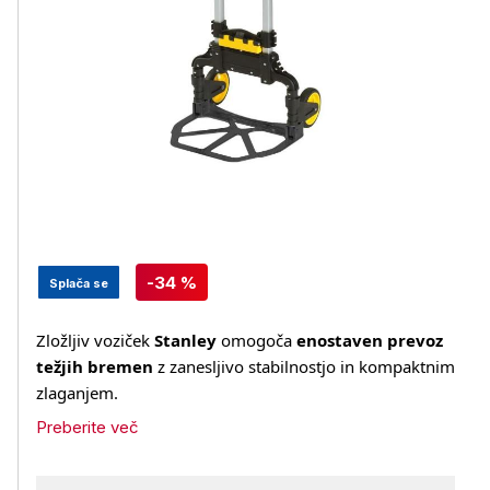
-34 %
Splača se
Zložljiv voziček
Stanley
omogoča
enostaven prevoz
težjih bremen
z zanesljivo stabilnostjo in kompaktnim
zlaganjem.
Preberite več