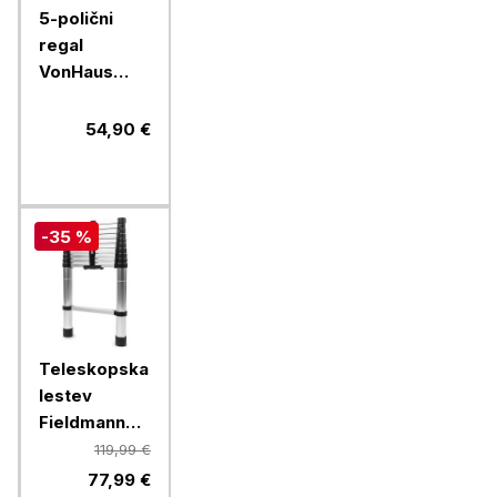
5-polični
regal
VonHaus
Extra Wide,
1,8m
54,90 €
-35 %
Teleskopska
lestev
Fieldmann
FZZ4202
119,99 €
3,2m
77,99 €