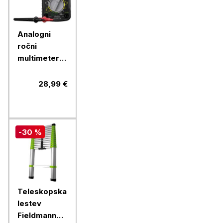
Analogni
ročni
multimeter
VOLTCRAFT
VC-13A
28,99 €
-30 %
Teleskopska
lestev
Fieldmann