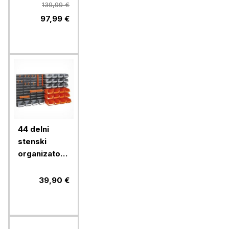
FZZ4005,
139,99 €
3,8 m
97,99 €
44 delni
stenski
organizator
VonHaus
39,90 €