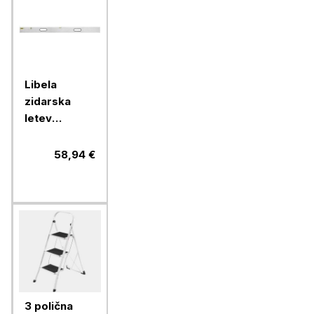
Libela
zidarska
letev
Stanley, 2 m
58,94 €
3 polična