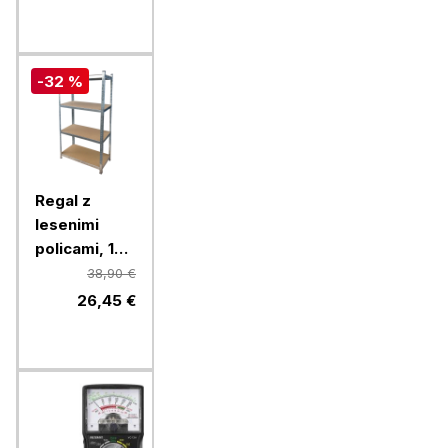
-32 %
Regal z
lesenimi
policami, 180
x 90 x 40 cm
38,90 €
26,45 €