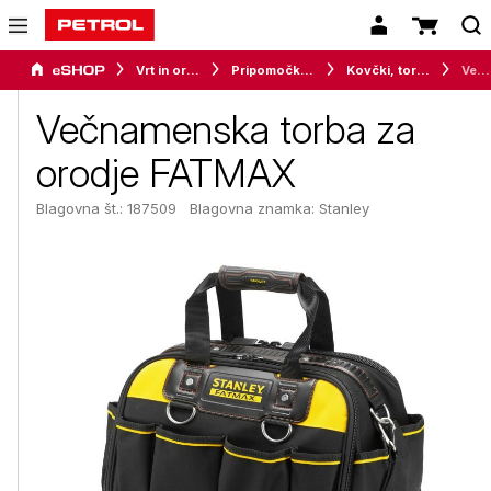
Vrt in orodje
Pripomočki za delavnico
Kovčki, torbe in škatle za orodje
Večnamenska torba za orodje FATMAX
Večnamenska torba za
orodje FATMAX
Blagovna št.: 187509
Blagovna znamka:
Stanley