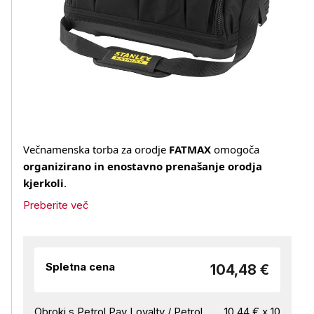
Večnamenska torba za orodje
FATMAX
omogoča
organizirano in enostavno prenašanje orodja
kjerkoli
.
Preberite več
Spletna cena
104,48 €
Obroki s Petrol Pay Loyalty / Petrol
10,44 € x 10