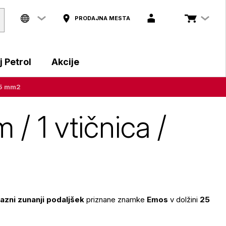
PRODAJNA MESTA
 Petrol
Akcije
2,5 mm2
/ 1 vtičnica /
azni zunanji podaljšek
priznane znamke
Emos
v dolžini
25