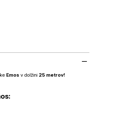
mke
Emos
v dolžini
25 metrov!
os: