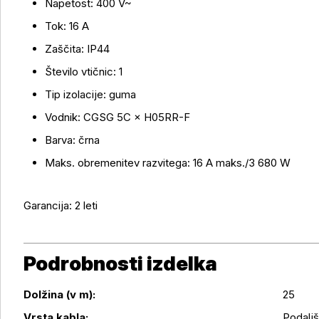
Napetost: 400 V~
Tok: 16 A
Več o izdelku
Zaščita: IP44
Število vtičnic: 1
Tip izolacije: guma
Vodnik: CGSG 5C × H05RR-F
Barva: črna
Maks. obremenitev razvitega: 16 A maks./3 680 W
Garancija: 2 leti
Podrobnosti izdelka
Dolžina (v m):
25
Podrobnosti izdelka
Vrsta kabla:
Podalj