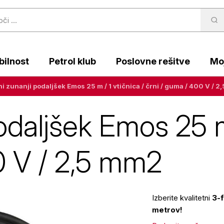
ilnost
Petrol klub
Poslovne rešitve
Moj
ni zunanji podaljšek Emos 25 m / 1 vtičnica / črni / guma / 400 V / 
odaljšek Emos 25 m 
0 V / 2,5 mm2
Izberite kvalitetni
3-f
metrov!