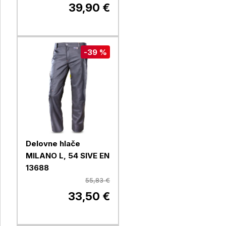
39,90 €
-39 %
Delovne hlače
MILANO L, 54 SIVE EN
13688
55,83 €
33,50 €