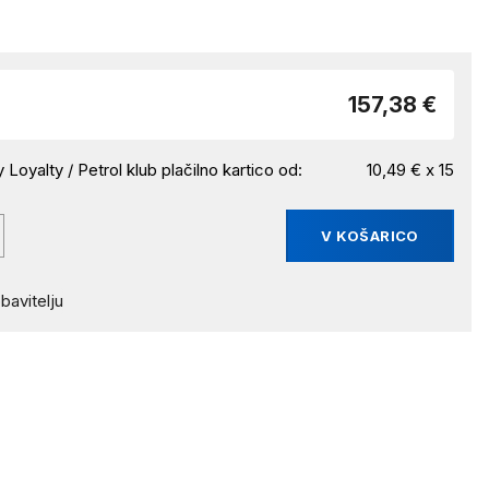
157,38 €
 Loyalty / Petrol klub plačilno kartico od:
10,49 € x 15
V KOŠARICO
bavitelju