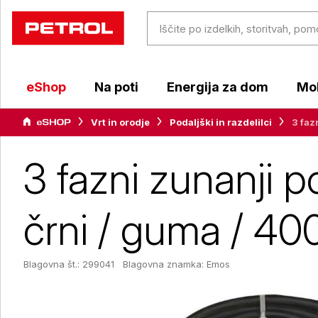
eShop
Na poti
Energija za dom
Mob
Vrt in orodje
Podaljški in razdelilci
3 faz
3 fazni zunanji p
črni / guma / 40
Blagovna št.: 299041
Blagovna znamka:
Emos