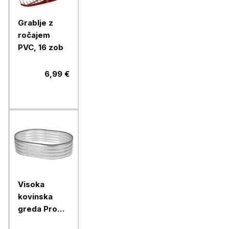
Grablje z
ročajem
PVC, 16 zob
6,99 €
Visoka
kovinska
greda Pro
Garden,