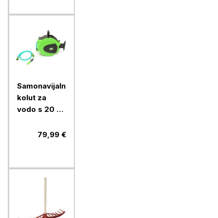
Samonavijalni
kolut za
vodo s 20 m
1/2" cevi in
priključki
79,99 €