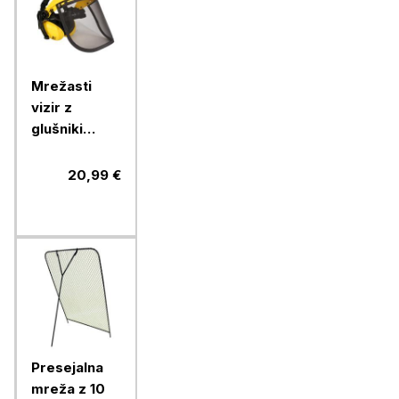
Mrežasti
vizir z
glušniki
OREGON
20,99 €
Presejalna
mreža z 10