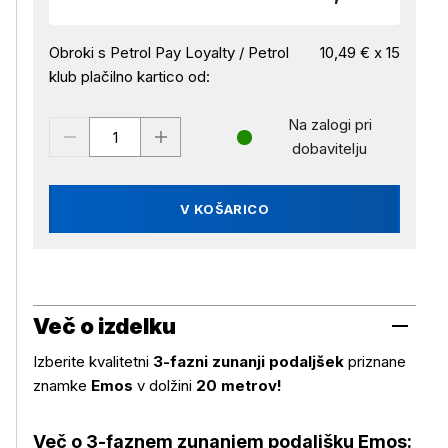
Obroki s Petrol Pay Loyalty / Petrol
10,49 € x 15
klub plačilno kartico od:
Na zalogi pri
dobavitelju
V KOŠARICO
Več o izdelku
Izberite kvalitetni
3-fazni zunanji podaljšek
priznane
znamke
Emos
v dolžini
20 metrov!
Več o 3-faznem zunanjem podaljšku Emos: