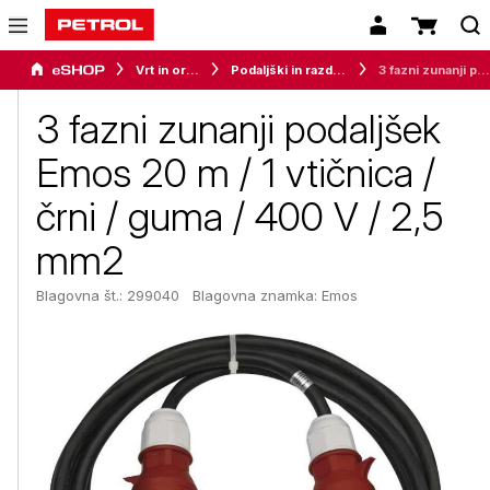
Vrt in orodje
Podaljški in razdelilci
3 fazni zunanji podaljšek Emos 20 m / 1 vtičnica / črni / guma / 400 V / 2,5 mm2
3 fazni zunanji podaljšek
Emos 20 m / 1 vtičnica /
črni / guma / 400 V / 2,5
mm2
Blagovna št.: 299040
Blagovna znamka:
Emos