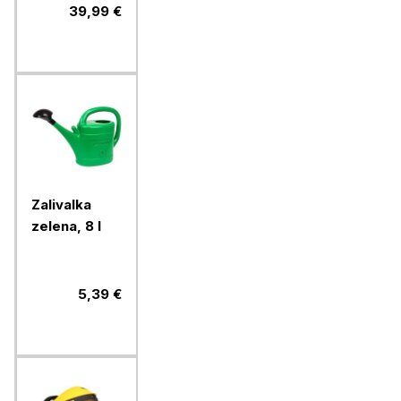
pocinkana,
39,99 €
90x120x30
cm
Zalivalka
zelena, 8 l
5,39 €