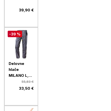
23/2/4 cm
39,90 €
-39 %
Delovne
hlače
MILANO L,
54 SIVE EN
55,83 €
13688
33,50 €