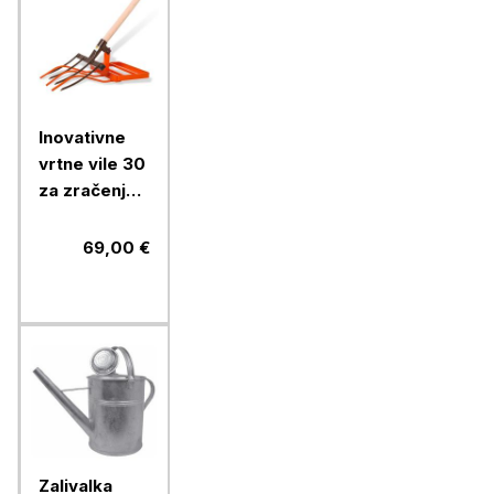
Inovativne
vrtne vile 30
za zračenje
in obdelavo
tal, oranžne
69,00 €
Zalivalka