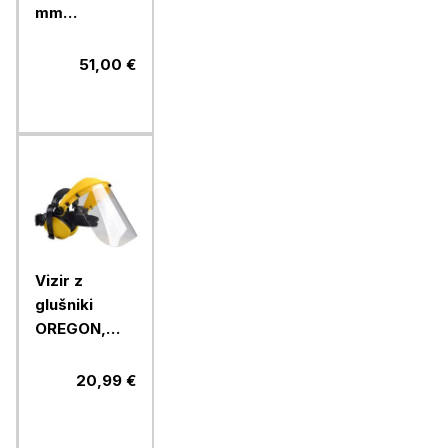
mm
odprtinami
51,00 €
Vizir z
glušniki
OREGON,
polikarbonatni
20,99 €