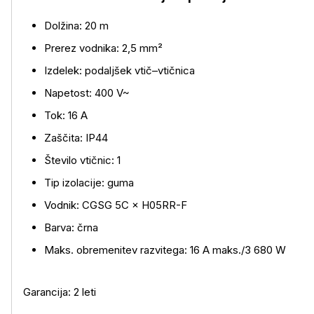
Dolžina: 20 m
Prerez vodnika: 2,5 mm²
Izdelek: podaljšek vtič–vtičnica
Napetost: 400 V~
Tok: 16 A
Več o izdelku
Zaščita: IP44
Število vtičnic: 1
Tip izolacije: guma
Vodnik: CGSG 5C × H05RR-F
Barva: črna
Maks. obremenitev razvitega: 16 A maks./3 680 W
Garancija: 2 leti