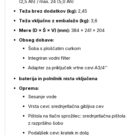
(2,5 Ah) / max. 24 (5,0 Ah)
Teža brez dodatkov (kg):
2,45
Teža vključno z embalažo (kg):
3,6
Mere (D × Š × V) (mm):
384 × 241 × 204
Obseg dobave:
Šoba s ploščatim curkom
Integriran vodni filter
Adapter za priključek vrtne cevi A3/4''
baterija in polnilnik nista vključena
Oprema:
Sesanje vode
Vrsta cevi: srednjetlačna gibljiva cev
Pištola na tlačni sprožilec: srednjetlačna pištola
z razpršilno šobo
Podaljšek cevi: kratek in dolg