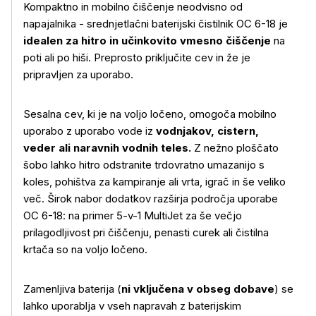
Kompaktno in mobilno čiščenje neodvisno od
napajalnika - srednjetlačni baterijski čistilnik OC 6-18 je
idealen za hitro in učinkovito vmesno čiščenje
na
poti ali po hiši. Preprosto priključite cev in že je
pripravljen za uporabo.
Sesalna cev, ki je na voljo ločeno, omogoča mobilno
uporabo z uporabo vode iz
vodnjakov, cistern,
veder ali naravnih vodnih teles.
Z nežno ploščato
šobo lahko hitro odstranite trdovratno umazanijo s
koles, pohištva za kampiranje ali vrta, igrač in še veliko
več. Širok nabor dodatkov razširja področja uporabe
OC 6-18: na primer 5-v-1 MultiJet za še večjo
prilagodljivost pri čiščenju, penasti curek ali čistilna
krtača so na voljo ločeno.
Zamenljiva baterija (
ni vključena v obseg dobave
) se
lahko uporablja v vseh napravah z baterijskim