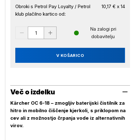
Obroki s Petrol Pay Loyalty / Petrol
10,17 € x 14
klub plačilno kartico od:
Na zalogi pri
dobavitelju
V KOŠARICO
Več o izdelku
Kärcher OC 6-18 – zmogljiv baterijski čistilnik za
hitro in mobilno čiščenje kjerkoli, s priklopom na
cev ali z možnostjo črpanja vode iz alternativnih
virov.