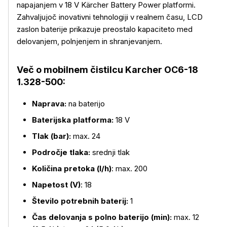
napajanjem v 18 V Kärcher Battery Power platformi.
Zahvaljujoč inovativni tehnologiji v realnem času, LCD
zaslon baterije prikazuje preostalo kapaciteto med
delovanjem, polnjenjem in shranjevanjem.
Več o mobilnem čistilcu Karcher OC6-18
1.328-500:
Več o izdelku
Naprava:
na baterijo
Baterijska platforma:
18 V
Tlak (bar):
max. 24
Področje tlaka:
srednji tlak
Količina pretoka (l/h)
: max. 200
Napetost (V)
: 18
Število potrebnih baterij:
1
Čas delovanja s polno baterijo (min):
max. 12