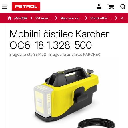
Vrt in orodje
Naprave za vrt in okolico
Visokotlačni čistilci
Mobilni čistilec Karcher OC6-18 1.328-500
Mobilni čistilec Karcher
OC6-18 1.328-500
Blagovna št.: 331422
Blagovna znamka:
KARCHER