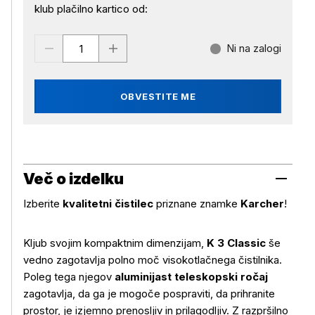
klub plačilno kartico od:
Ni na zalogi
OBVESTITE ME
Več o izdelku
Izberite
kvalitetni čistilec
priznane znamke
Karcher
!
Kljub svojim kompaktnim dimenzijam,
K 3 Classic
še
vedno zagotavlja polno moč visokotlačnega čistilnika.
Poleg tega njegov
aluminijast teleskopski ročaj
zagotavlja, da ga je mogoče pospraviti, da prihranite
prostor, je izjemno prenosljiv in prilagodljiv. Z razpršilno