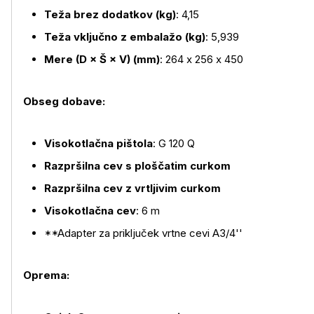
Teža brez dodatkov (kg)
: 4,15
Teža vključno z embalažo (kg)
: 5,939
Mere (D × Š × V) (mm)
: 264 x 256 x 450
Obseg dobave:
Visokotlačna pištola
: G 120 Q
Razpršilna cev s ploščatim curkom
Razpršilna cev z vrtljivim curkom
Visokotlačna cev
: 6 m
**Adapter za priključek vrtne cevi A3/4''
Oprema: