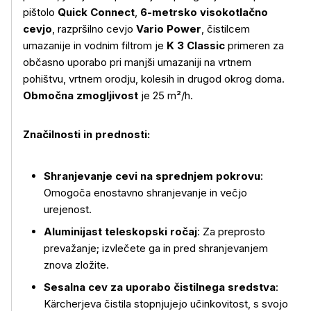
pištolo
Quick Connect
,
6-metrsko visokotlačno
cevjo
, razpršilno cevjo
Vario Power
, čistilcem
umazanije in vodnim filtrom je
K 3 Classic
primeren za
občasno uporabo pri manjši umazaniji na vrtnem
pohištvu, vrtnem orodju, kolesih in drugod okrog doma.
Območna zmogljivost
je 25 m²/h.
Značilnosti in prednosti:
Shranjevanje cevi na sprednjem pokrovu
:
Omogoča enostavno shranjevanje in večjo
urejenost.
Aluminijast teleskopski ročaj
: Za preprosto
prevažanje; izvlečete ga in pred shranjevanjem
znova zložite.
Sesalna cev za uporabo čistilnega sredstva
:
Kärcherjeva čistila stopnjujejo učinkovitost, s svojo