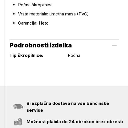
Ročna škropilnica
Vrsta materiala: umetna masa (PVC)
Garancija: 1 leto
Podrobnosti izdelka
Podrobnosti izdelka
Tip škropilnice:
Ročna
Brezplačna dostava na vse bencinske
servise
Možnost plačila do 24 obrokov brez obresti