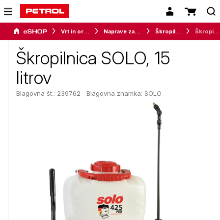
Vrt in orodje
Naprave za vrt in okolico
Škropilnice
Škropilnica SOLO, 15 litrov
Škropilnica SOLO, 15
litrov
Blagovna št.: 239762
Blagovna znamka:
SOLO