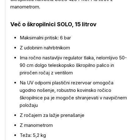
manometrom.
Več o škropilnici SOLO, 15 litrov
Maksimalni pritisk: 6 bar
Z udobnim nahrbtnikom
Ima ročno nastavljiv regulator tlaka, nelomljivo 50-
90 cm dolgo teleskopsko škropilno palico in
priročen ročaj z ventilom
Več o izdelku
Na UV odporni plastični rezervoar omogoča
ugodno nošenje, robustno kovinsko ročico
škropilnice pa je mogoče shranjevati v navpičnem
položaju
Z ročajem za lažje prenašanje
Z manometrom
Teža: 5,2 kg