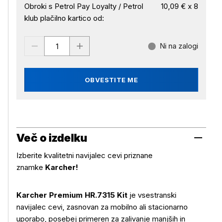
Obroki s Petrol Pay Loyalty / Petrol
10,09 € x 8
klub plačilno kartico od:
Ni na zalogi
OBVESTITE ME
Več o izdelku
Izberite kvalitetni navijalec cevi priznane
znamke
Karcher!
Karcher Premium HR.7315 Kit
je vsestranski
navijalec cevi, zasnovan za mobilno ali stacionarno
uporabo, posebej primeren za zalivanje manjših in