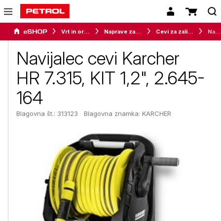
Vrt in orodje
Naprave za vrt in okolico
Cevi za zalivanje
Navijalec cevi Karcher HR 7.315, KIT 1,2", 2.645-164
Navijalec cevi Karcher
HR 7.315, KIT 1,2", 2.645-
164
Blagovna št.: 313123
Blagovna znamka:
KARCHER