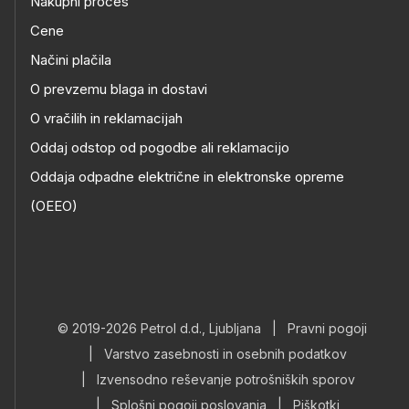
Nakupni proces
Cene
Načini plačila
O prevzemu blaga in dostavi
O vračilih in reklamacijah
Oddaj odstop od pogodbe ali reklamacijo
Oddaja odpadne električne in elektronske opreme
(OEEO)
© 2019-2026 Petrol d.d., Ljubljana
|
Pravni pogoji
|
Varstvo zasebnosti in osebnih podatkov
|
Izvensodno reševanje potrošniških sporov
|
Splošni pogoji poslovanja
|
Piškotki