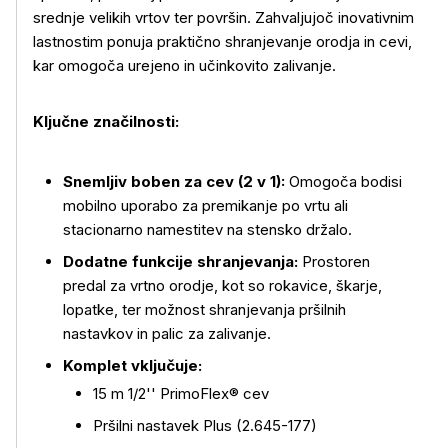
srednje velikih vrtov ter površin. Zahvaljujoč inovativnim
lastnostim ponuja praktično shranjevanje orodja in cevi,
kar omogoča urejeno in učinkovito zalivanje.
Ključne značilnosti:
Snemljiv boben za cev (2 v 1):
Omogoča bodisi
mobilno uporabo za premikanje po vrtu ali
stacionarno namestitev na stensko držalo.
Dodatne funkcije shranjevanja:
Prostoren
predal za vrtno orodje, kot so rokavice, škarje,
lopatke, ter možnost shranjevanja pršilnih
nastavkov in palic za zalivanje.
Komplet vključuje:
15 m 1/2'' PrimoFlex® cev
Pršilni nastavek Plus (2.645-177)