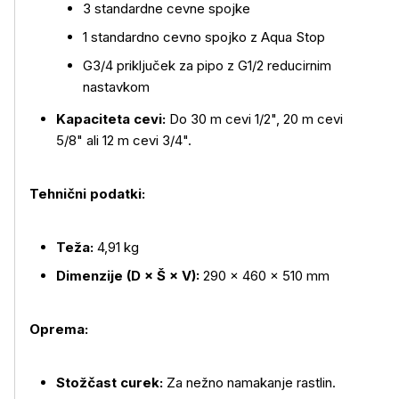
3 standardne cevne spojke
1 standardno cevno spojko z Aqua Stop
G3/4 priključek za pipo z G1/2 reducirnim
nastavkom
Kapaciteta cevi:
Do 30 m cevi 1/2", 20 m cevi
Več o izdelku
5/8" ali 12 m cevi 3/4".
Tehnični podatki:
Teža:
4,91 kg
Dimenzije (D × Š × V):
290 × 460 × 510 mm
Oprema:
Stožčast curek:
Za nežno namakanje rastlin.