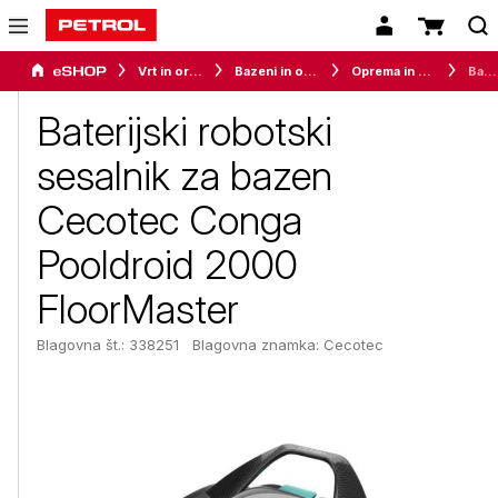
Vrt in orodje
Bazeni in oprema
Oprema in pribor
Baterijski robotski sesalnik za bazen Cecotec Conga Pooldroid 2000 FloorMaster
Baterijski robotski
sesalnik za bazen
Cecotec Conga
Pooldroid 2000
FloorMaster
Blagovna št.: 338251
Blagovna znamka:
Cecotec