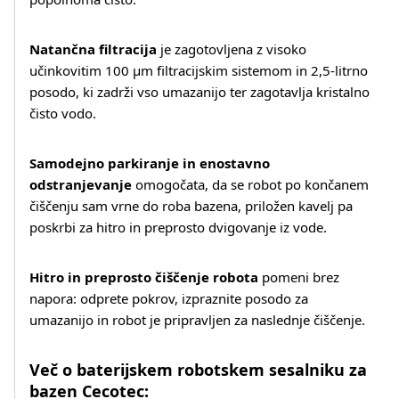
Natančna filtracija
je zagotovljena z visoko
učinkovitim 100 μm filtracijskim sistemom in 2,5-litrno
posodo, ki zadrži vso umazanijo ter zagotavlja kristalno
čisto vodo.
Samodejno parkiranje in enostavno
odstranjevanje
omogočata, da se robot po končanem
čiščenju sam vrne do roba bazena, priložen kavelj pa
poskrbi za hitro in preprosto dvigovanje iz vode.
Hitro in preprosto čiščenje robota
pomeni brez
napora: odprete pokrov, izpraznite posodo za
umazanijo in robot je pripravljen za naslednje čiščenje.
Več o baterijskem robotskem sesalniku za
bazen Cecotec: