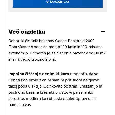
V KOŠARICO
Več o izdelku
Robotski čistilnik bazenov Conga Pooldroid 2000
FloorMaster s sesalno močjo 100 l/min in 100-minutno
avtonomijo. Primeren je za čiščenje bazenov do 80 m2
in z največjo globino 2,5 m.
Popolno čiščenje z enim klikom
omogoča, da se
Conga Pooldroid z enim samim pritiskom na gumb
takoj poda v akcijo. Učinkovito odstrani umazanijo in
pusti dno bazena brezhibno čisto, vi pa se lahko
sprostite, medtem ko robotski čistilec opravi delo
namesto vas.