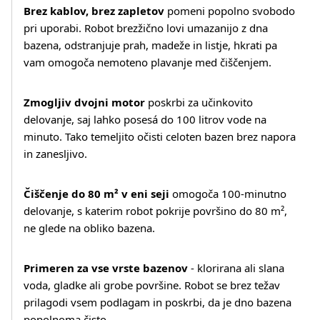
Brez kablov, brez zapletov
pomeni popolno svobodo
pri uporabi. Robot brezžično lovi umazanijo z dna
bazena, odstranjuje prah, madeže in listje, hkrati pa
vam omogoča nemoteno plavanje med čiščenjem.
Zmogljiv dvojni motor
poskrbi za učinkovito
delovanje, saj lahko posesá do 100 litrov vode na
minuto. Tako temeljito očisti celoten bazen brez napora
in zanesljivo.
Čiščenje do 80 m² v eni seji
omogoča 100-minutno
delovanje, s katerim robot pokrije površino do 80 m²,
ne glede na obliko bazena.
Več o izdelku
Primeren za vse vrste bazenov
- klorirana ali slana
voda, gladke ali grobe površine. Robot se brez težav
prilagodi vsem podlagam in poskrbi, da je dno bazena
popolnoma čisto.