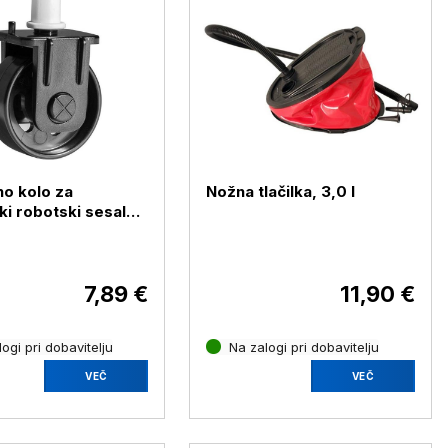
o kolo za
Nožna tlačilka, 3,0 l
ki robotski sesalnik
v Seagull 800B
7,89 €
11,90 €
ogi pri dobavitelju
Na zalogi pri dobavitelju
VEČ
VEČ