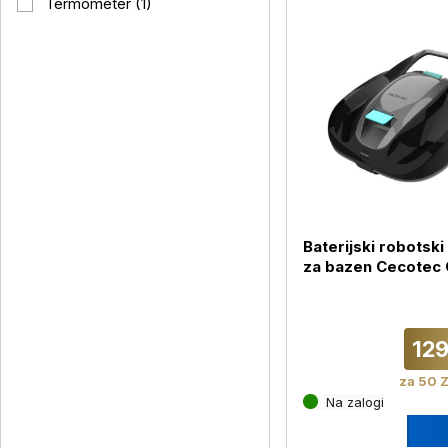
Termometer (1)
Baterijski robotski
za bazen Cecotec
Pooldroid 2000
FloorMaster
129
za 50 Z
Na zalogi