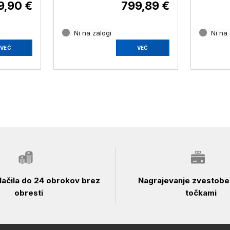
9,90 €
799,89 €
Ni na zalogi
Ni na 
VEČ
VEČ
ačila do 24 obrokov brez
Nagrajevanje zvestobe 
obresti
točkami