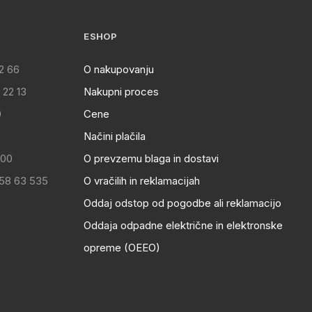
ESHOP
2 66
O nakupovanju
 22 13
Nakupni proces
0
Cene
Načini plačila
:00
O prevzemu blaga in dostavi
 58 63 535
O vračilih in reklamacijah
Oddaj odstop od pogodbe ali reklamacijo
Oddaja odpadne električne in elektronske
opreme (OEEO)