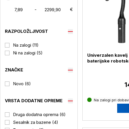
-
€
RAZPOLOŽLJIVOST
Na zalogi (11)
Ni na zalogi (5)
Univerzalen kavelj
baterijske robotsk
sesalnike bazenov
ZNAČKE
1
Novo (6)
Na zalogi pri dobavi
VRSTA DODATNE OPREME
Druga dodatna oprema (6)
Sesalnik za bazene (4)