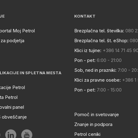
JE
KONTAKT
portal Moj Petrol
Brezplačna tel. številka:
080 2
za podjetja
Brezplačna tel. št. eShop:
080
Klici iz tujine:
+386 14 71 45 9
Pon - pet:
6:00 - 21:00
Sob, ned in prazniki:
7:00 - 20
LIKACIJE IN SPLETNA MESTA
Klici za pravne osebe:
+386 1
kacije Petrol
Pon - pet:
7:00 - 15:00
a Petrol
ovalni panel
Pomoč in svetovanje
S obveščanje
Znanje in podpora
Petrol ceniki