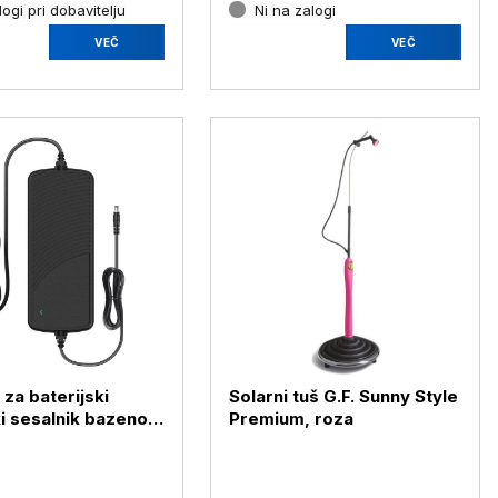
ogi pri dobavitelju
Ni na zalogi
VEČ
VEČ
 za baterijski
Solarni tuš G.F. Sunny Style
i sesalnik bazenov
Premium, roza
 Pro Aiper