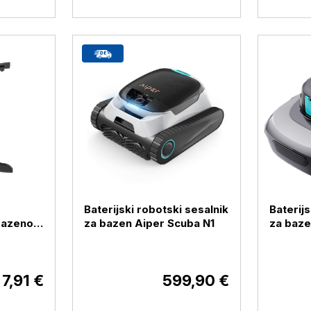
Baterijski robotski sesalnik
Baterijs
 bazenov
za bazen Aiper Scuba N1
za baze
er
7,91 €
599,90 €