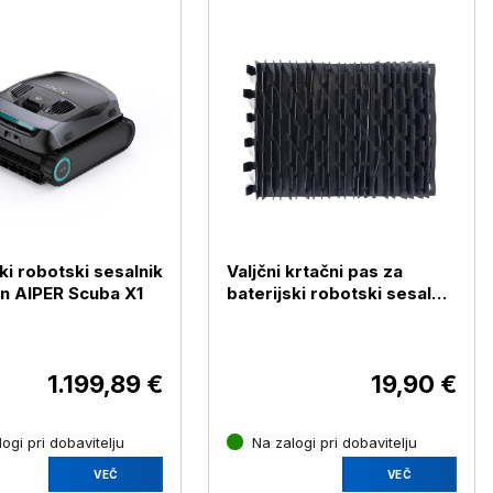
ki robotski sesalnik
Valjčni krtačni pas za
n AIPER Scuba X1
baterijski robotski sesalnik
bazenov Seagull Pro Aiper
1.199,89 €
19,90 €
ogi pri dobavitelju
Na zalogi pri dobavitelju
VEČ
VEČ