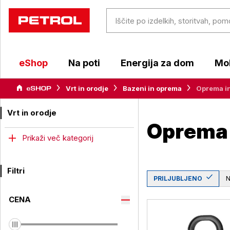
eShop
Na poti
Energija za dom
Mob
Vrt in orodje
Bazeni in oprema
Oprema in
Vrt in orodje
Oprema 
Prikaži več kategorij
Filtri
PRILJUBLJENO
CENA