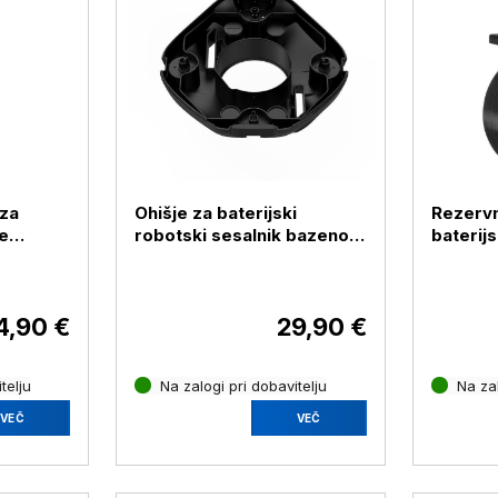
 za
Ohišje za baterijski
Rezervn
e
robotski sesalnik bazenov
baterijs
 Aiper
Seagull 800B Aiper
bazeno
Aiper
4,90 €
29,90 €
telju
Na zalogi pri dobavitelju
Na zal
VEČ
VEČ