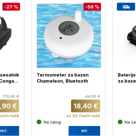
-27 %
-59 %
 sesalnik
Termometer za bazen
Baterijs
 Conga
Chameleon, Bluetooth
za baze
179,90 €
44,90 €
,90 €
18,40 €
latih točk
za 30 Zlatih točk
Na zalogi
Na zal
VEČ
VEČ