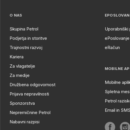
O NAS
EPOSLOVAN
Skupina Petrol
Uporabniški 
Podjetja in storitve
ePoslovanje 
Trajnostni razvoj
eRačun
Kariera
Za vlagatelje
MOBILNE AP
Za medije
Mobilne apli
Družbena odgovornost
Spletna mest
Prijava nepravilnosti
Petrol razisk
Sponzorstva
Email in SM
Nepremičnine Petrol
Nabavni razpisi