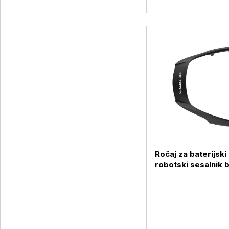
Ročaj za baterijski
robotski sesalnik
Seagull 800B, Aip