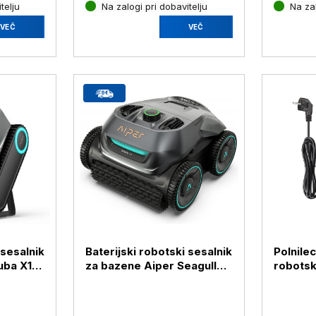
telju
Na zalogi pri dobavitelju
Na zal
VEČ
VEČ
 sesalnik
Baterijski robotski sesalnik
Polnilec
uba X1
za bazene Aiper Seagull
robotsk
Pro, siv
Seagull