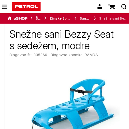
Šport
Zimske športne aktivnosti
Sankanje
Snežne sani Bezzy Seat s sedežem, modre
Snežne sani Bezzy Seat
s sedežem, modre
Blagovna št.: 335360
Blagovna znamka:
RAMDA