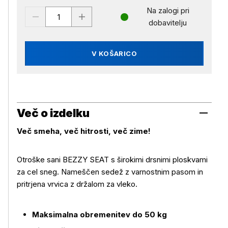
Na zalogi pri
dobavitelju
V KOŠARICO
Več o izdelku
Več smeha, več hitrosti, več zime!
Otroške sani BEZZY SEAT s širokimi drsnimi ploskvami
za cel sneg. Nameščen sedež z varnostnim pasom in
pritrjena vrvica z držalom za vleko.
Več o izdelku
Maksimalna obremenitev do 50 kg