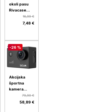
okoli pasu
Rivacase
Erebus 5411,
16,99 €
črna
7,48 €
-26 %
Akcijska
športna
kamera
SJCAM
79,90 €
SJ4000 WIFI
58,89 €