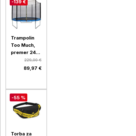
-139 €
Trampolin
Too Much,
premer 244
cm, vrtni
229,00 €
89,97 €
-55 %
Torba za