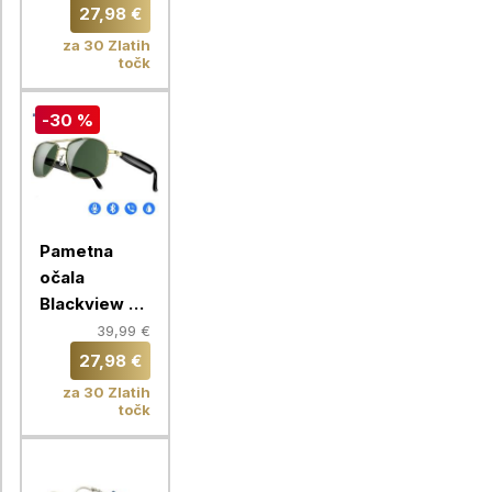
27,98 €
za 30 Zlatih
točk
-30 %
Pametna
očala
Blackview D1
PRO, zlata
39,99 €
27,98 €
za 30 Zlatih
točk