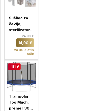
Sušilec za
čevlje,
sterilizator z
vgrajenim
24,90 €
časovnikom,
14,90 €
Chameleon
za 30 Zlatih
točk
-111 €
Trampolin
Too Much,
premer 305