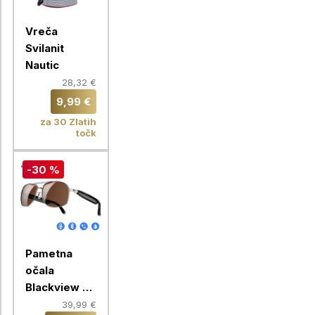
Vreča
Svilanit
Nautic
28,32 €
9,99 €
za 30 Zlatih
točk
-30 %
Pametna
očala
Blackview D1
PRO, srebrna
39,99 €