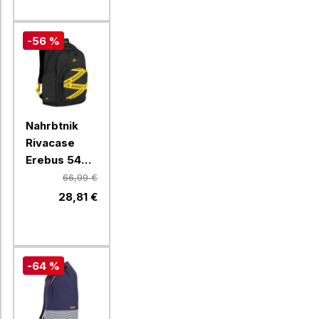
-56 %
Nahrbtnik
Rivacase
Erebus 5461,
vodoodbojni,
66,99 €
30 l, črna
28,81 €
-64 %