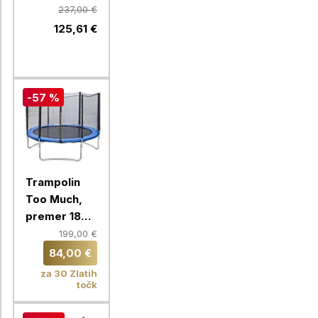
cm, vrtni
237,00 €
125,61 €
-57 %
Trampolin
Too Much,
premer 183
cm, vrtni
199,00 €
84,00 €
za 30 Zlatih
točk