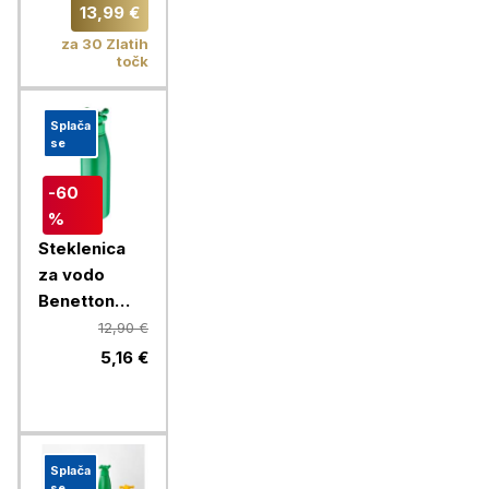
600 ml,
13,99 €
Fleurs
za 30 Zlatih
točk
Splača
se
-60
%
Steklenica
za vodo
Benetton
Rainbow 750
12,90 €
ml, zelena
5,16 €
Splača
se