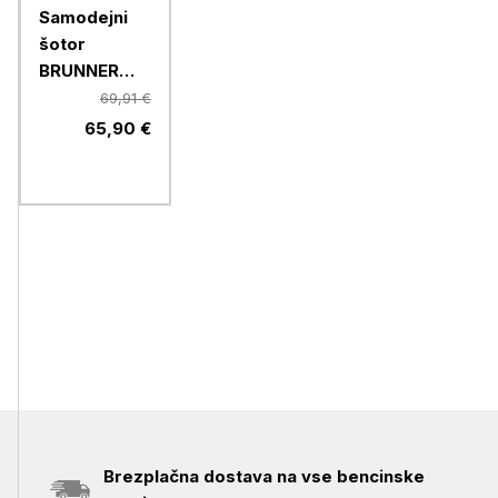
Samodejni
šotor
BRUNNER
STRATO 2
69,91 €
AUTOMATIC
65,90 €
0102978N,
za 2 osebi
Brezplačna dostava na vse bencinske