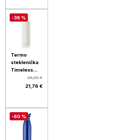
-36 %
Termo
steklenička
Timeless
Equa, 600
34,00 €
ml, bela
21,76 €
-60 %