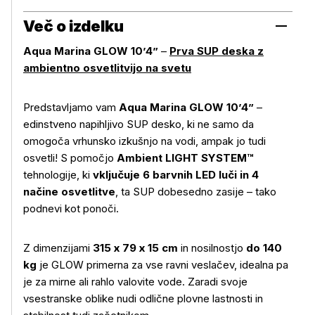
Več o izdelku
Aqua Marina GLOW 10’4”
–
Prva SUP deska z
ambientno osvetlitvijo na svetu
Predstavljamo vam
Aqua Marina GLOW 10’4”
–
edinstveno napihljivo SUP desko, ki ne samo da
omogoča vrhunsko izkušnjo na vodi, ampak jo tudi
osvetli! S pomočjo
Ambient LIGHT SYSTEM™
tehnologije, ki
vključuje 6 barvnih LED luči in 4
načine osvetlitve
, ta SUP dobesedno zasije – tako
podnevi kot ponoči.
Z dimenzijami
315 x 79 x 15 cm
in nosilnostjo
do 140
kg
je GLOW primerna za vse ravni veslačev, idealna pa
je za mirne ali rahlo valovite vode. Zaradi svoje
vsestranske oblike nudi odlične plovne lastnosti in