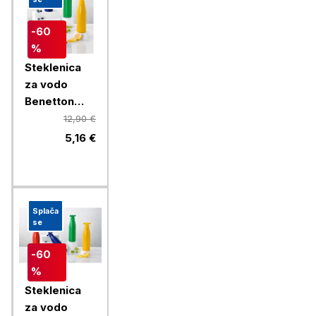
-60
%
Steklenica
za vodo
Benetton
Rainbow 750
12,90 €
ml, rumena
5,16 €
Splača
se
-60
%
Steklenica
za vodo