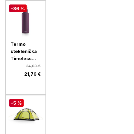
-36 %
Termo
steklenička
Timeless
Equa, 600
34,00 €
ml, Mulberry
21,76 €
-5 %