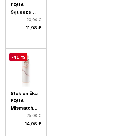
EQUA
Squeeze
Esprit
20,00 €
Feather, 550
11,98 €
ml
-40 %
Steklenička
EQUA
Mismatch
Lava, 750 ml
25,00 €
14,95 €