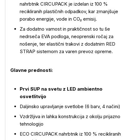
nahrbtnik CIRCUPACK je izdelan iz 100 %
recikliranih plastičnih odpadkov, kar zmanjšuje
porabo energije, vode in CO₂ emisij.
Za dodatno varnost in praktičnost so tu še
nedrseča EVA podloga, neoprenski ročaj za
Več o izdelku
nošenje, ter elastični trakovi z dodatnim RED
STRAP sistemom za varen prevoz opreme.
Glavne prednosti:
Prvi SUP na svetu z LED ambientno
osvetlitvijo
Daljinsko upravljanje svetlobe (6 barv, 4 načini)
Vzdržljiva in lahka konstrukcija z okolju prijazno
tehnologijo
ECO CIRCUPACK nahrbtnik iz 100 % recikliranih