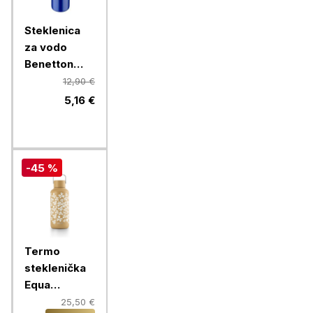
Steklenica
za vodo
Benetton
Rainbow 750
12,90 €
ml, modra
5,16 €
-45 %
Termo
steklenička
Equa
Timeless,
25,50 €