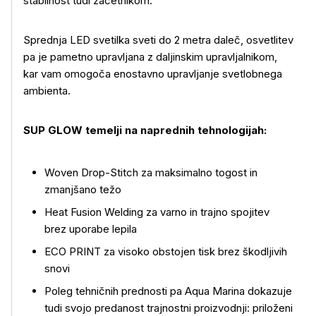
stabilnost tudi začetnikom.
Sprednja LED svetilka sveti do 2 metra daleč, osvetlitev
pa je pametno upravljana z daljinskim upravljalnikom,
kar vam omogoča enostavno upravljanje svetlobnega
ambienta.
SUP GLOW temelji na naprednih tehnologijah:
Woven Drop-Stitch za maksimalno togost in
zmanjšano težo
Heat Fusion Welding za varno in trajno spojitev
brez uporabe lepila
ECO PRINT za visoko obstojen tisk brez škodljivih
snovi
Poleg tehničnih prednosti pa Aqua Marina dokazuje
tudi svojo predanost trajnostni proizvodnji: priloženi