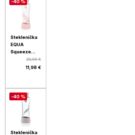
-40 %
Steklenička
EQUA
Squeeze
Esprit
20,00 €
Magnolia,
11,98 €
550 ml
-40 %
Steklenička