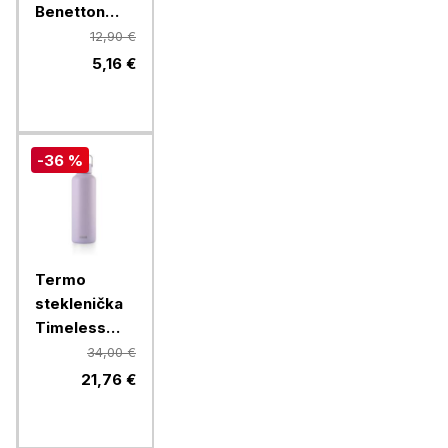
Benetton
Rainbow 750
12,90 €
ml, rdeča
5,16 €
-36 %
Termo
steklenička
Timeless
Equa, 600
34,00 €
ml, Lavender
21,76 €