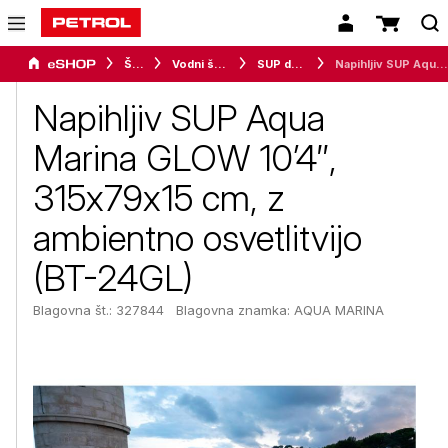
Šport
Vodni športi
SUP deske
Napihljiv SUP Aqua Marina GLOW 10’4″, 315x79x15 cm, z ambientno osvetlitvijo (BT-24GL)
Napihljiv SUP Aqua
Marina GLOW 10’4″,
315x79x15 cm, z
ambientno osvetlitvijo
(BT-24GL)
Blagovna št.: 327844
Blagovna znamka:
AQUA MARINA