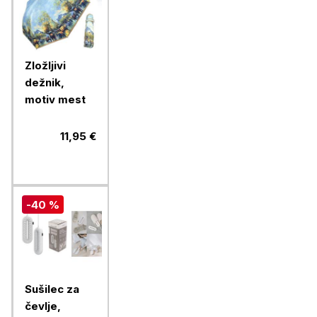
Zložljivi
dežnik,
motiv mest
11,95 €
-40 %
Sušilec za
čevlje,