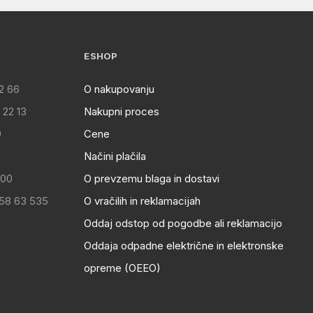
ESHOP
2 66
O nakupovanju
 22 13
Nakupni proces
0
Cene
Načini plačila
:00
O prevzemu blaga in dostavi
 58 63 535
O vračilih in reklamacijah
Oddaj odstop od pogodbe ali reklamacijo
Oddaja odpadne električne in elektronske
opreme (OEEO)