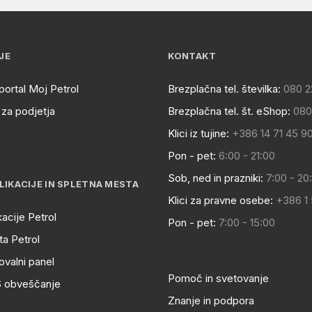
JE
KONTAKT
portal Moj Petrol
Brezplačna tel. številka:
080 2
za podjetja
Brezplačna tel. št. eShop:
080
Klici iz tujine:
+386 14 71 45 9
Pon - pet:
6:00 - 21:00
Sob, ned in prazniki:
7:00 - 20
LIKACIJE IN SPLETNA MESTA
Klici za pravne osebe:
+386 1
kacije Petrol
Pon - pet:
7:00 - 15:00
a Petrol
ovalni panel
Pomoč in svetovanje
S obveščanje
Znanje in podpora