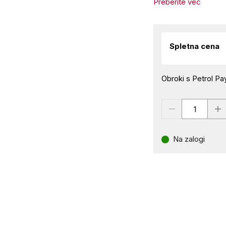
Preberite več
Spletna cena
Obroki s Petrol Pay
Na zalogi