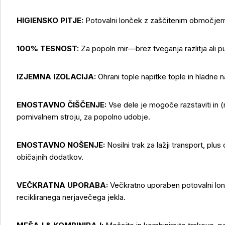
HIGIENSKO PITJE:
Potovalni lonček z zaščitenim območjem 
100% TESNOST:
Za popoln mir—brez tveganja razlitja ali p
IZJEMNA IZOLACIJA:
Ohrani tople napitke tople in hladne n
ENOSTAVNO ČIŠČENJE:
Vse dele je mogoče razstaviti in (r
pomivalnem stroju, za popolno udobje.
ENOSTAVNO NOŠENJE:
Nosilni trak za lažji transport, plus
običajnih dodatkov.
VEČKRATNA UPORABA:
Večkratno uporaben potovalni lo
recikliranega nerjavečega jekla.