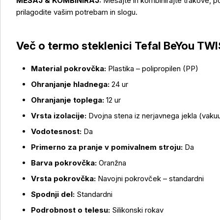
MEŠAJ & KOMBINIRAJ:
Mešajte in kombinirajte trakove, p
Več o izdelku
prilagodite vašim potrebam in slogu.
Več o termo steklenici Tefal BeYou TWI
Material pokrovčka:
Plastika – polipropilen (PP)
Ohranjanje hladnega:
24 ur
Ohranjanje toplega:
12 ur
Vrsta izolacije:
Dvojna stena iz nerjavnega jekla (vak
Vodotesnost:
Da
Primerno za pranje v pomivalnem stroju:
Da
Barva pokrovčka:
Oranžna
Vrsta pokrovčka:
Navojni pokrovček – standardni
Spodnji del:
Standardni
Podrobnost o telesu:
Silikonski rokav