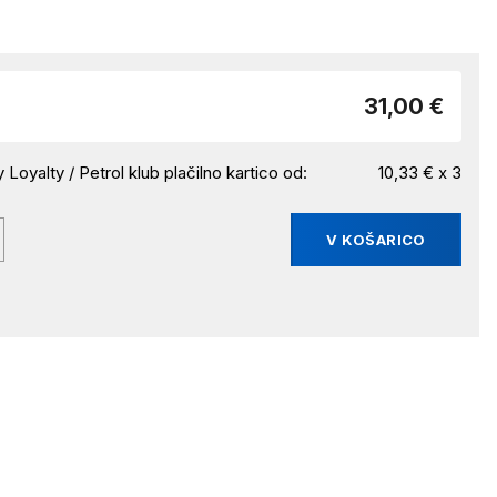
31,00 €
 Loyalty / Petrol klub plačilno kartico od:
10,33 € x 3
V KOŠARICO