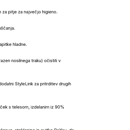
za pitje za največjo higieno.
uščanja.
apitke hladne.
azen nosilnega traku) očistiti v
 dodatni StyleLink za pritrditev drugih
nček s telesom, izdelanim iz 90%