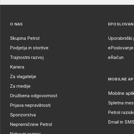
O NAS
EPOSLOVAN
Skupina Petrol
Uporabniški 
Podjetja in storitve
ePoslovanje 
Trajnostni razvoj
eRačun
Kariera
Za vlagatelje
MOBILNE AP
Za medije
Mobilne apli
Družbena odgovornost
Spletna mest
Prijava nepravilnosti
Petrol razisk
Sponzorstva
Email in SM
Nepremičnine Petrol
Nabavni razpisi