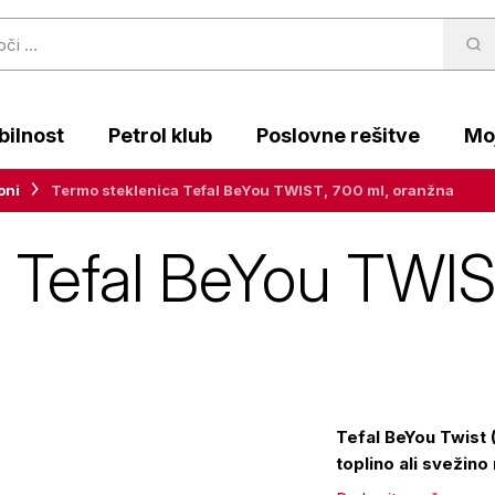
ilnost
Petrol klub
Poslovne rešitve
Moj
oni
Termo steklenica Tefal BeYou TWIST, 700 ml, oranžna
 Tefal BeYou TWIS
Tefal BeYou Twist 
toplino ali svežino 