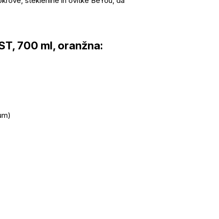
okrove, steklenine in ovitke BeYou, da
ST, 700 ml, oranžna:
uum)