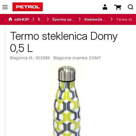
Šport
Športna oprema
Stekleničke in bidoni
Termo steklenica Domy 0,5 L
Termo steklenica Domy
0,5 L
Blagovna št.: 303289
Blagovna znamka:
DOMY