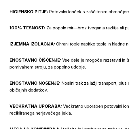
HIGIENSKO PITJE:
Potovalni lonček s zaščitenim območjem 
100% TESNOST:
Za popoln mir—brez tveganja razlitja ali p
IZJEMNA IZOLACIJA:
Ohrani tople napitke tople in hladne n
ENOSTAVNO ČIŠČENJE:
Vse dele je mogoče razstaviti in (r
pomivalnem stroju, za popolno udobje.
ENOSTAVNO NOŠENJE:
Nosilni trak za lažji transport, plus
običajnih dodatkov.
VEČKRATNA UPORABA:
Večkratno uporaben potovalni lo
recikliranega nerjavečega jekla.