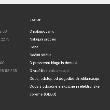
ESHOP
2 66
O nakupovanju
 22 13
Nakupni proces
0
Cene
Načini plačila
:00
O prevzemu blaga in dostavi
 58 63 535
O vračilih in reklamacijah
Oddaj odstop od pogodbe ali reklamacijo
Oddaja odpadne električne in elektronske
opreme (OEEO)