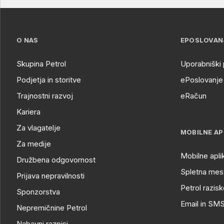
O NAS
EPOSLOVAN
Skupina Petrol
Uporabniški 
Podjetja in storitve
ePoslovanje 
Trajnostni razvoj
eRačun
Kariera
Za vlagatelje
MOBILNE AP
Za medije
Mobilne apli
Družbena odgovornost
Spletna mest
Prijava nepravilnosti
Petrol razisk
Sponzorstva
Email in SM
Nepremičnine Petrol
Nabavni razpisi