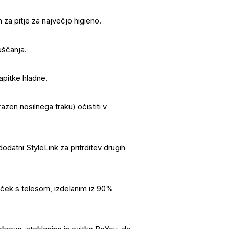
za pitje za največjo higieno.
uščanja.
apitke hladne.
azen nosilnega traku) očistiti v
 dodatni StyleLink za pritrditev drugih
nček s telesom, izdelanim iz 90%