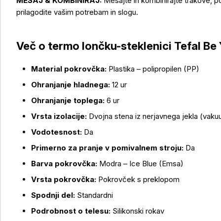
MEŠAJ & KOMBINIRAJ:
Mešajte in kombinirajte trakove, p
Več o izdelku
prilagodite vašim potrebam in slogu.
Več o termo lončku-steklenici Tefal Be
Material pokrovčka:
Plastika – polipropilen (PP)
Ohranjanje hladnega:
12 ur
Ohranjanje toplega:
6 ur
Vrsta izolacije:
Dvojna stena iz nerjavnega jekla (vak
Vodotesnost:
Da
Primerno za pranje v pomivalnem stroju:
Da
Barva pokrovčka:
Modra – Ice Blue (Emsa)
Vrsta pokrovčka:
Pokrovček s preklopom
Spodnji del:
Standardni
Podrobnost o telesu:
Silikonski rokav