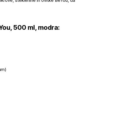
okrove, steklenine in ovitke BeYou, da
 You, 500 ml, modra:
uum)