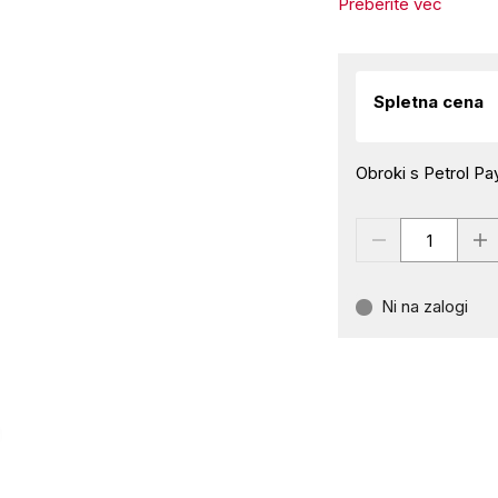
Preberite več
Spletna cena
Obroki s Petrol Pay
Ni na zalogi