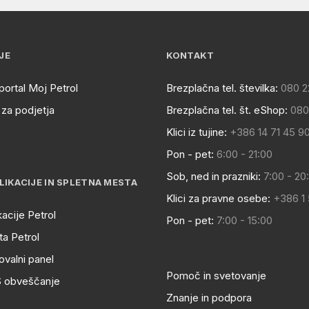
JE
KONTAKT
portal Moj Petrol
Brezplačna tel. številka:
080 2
za podjetja
Brezplačna tel. št. eShop:
080
Klici iz tujine:
+386 14 71 45 9
Pon - pet:
6:00 - 21:00
Sob, ned in prazniki:
7:00 - 20
LIKACIJE IN SPLETNA MESTA
Klici za pravne osebe:
+386 1
kacije Petrol
Pon - pet:
7:00 - 15:00
a Petrol
ovalni panel
Pomoč in svetovanje
S obveščanje
Znanje in podpora