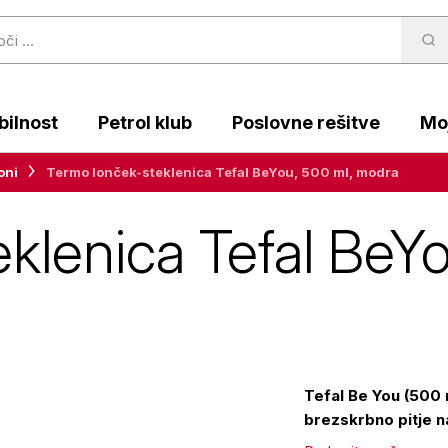
ilnost
Petrol klub
Poslovne rešitve
Moj
oni
Termo lonček-steklenica Tefal BeYou, 500 ml, modra
klenica Tefal BeYo
Tefal Be You (500 
brezskrbno pitje na