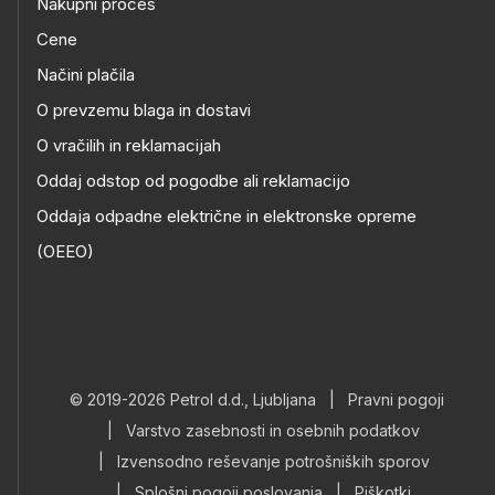
Nakupni proces
Cene
Načini plačila
O prevzemu blaga in dostavi
O vračilih in reklamacijah
Oddaj odstop od pogodbe ali reklamacijo
Oddaja odpadne električne in elektronske opreme
(OEEO)
© 2019-2026 Petrol d.d., Ljubljana
|
Pravni pogoji
|
Varstvo zasebnosti in osebnih podatkov
|
Izvensodno reševanje potrošniških sporov
|
Splošni pogoji poslovanja
|
Piškotki