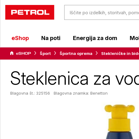
eShop
Na poti
Energija za dom
Mob
Šport
Športna oprema
Stekleničke in bid
Steklenica za vo
Blagovna št.: 325156
Blagovna znamka:
Benetton