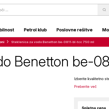
ilnost
Petrol klub
Poslovne rešitve
Moj
oni
Steklenica za vodo Benetton be-0811-bl-tcc 750 ml
do Benetton be-08
Izberite kvalitetno 
Preberite več
Spletna cena