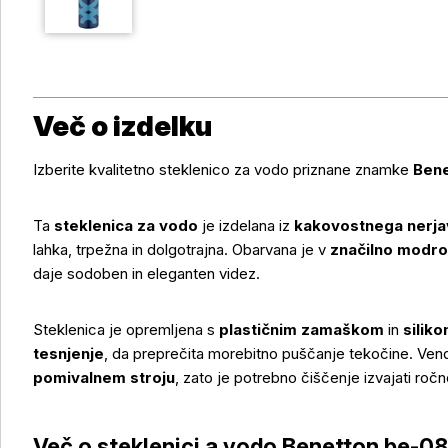
Več o izdelku
Izberite kvalitetno steklenico za vodo priznane znamke
Bene
Ta
steklenica za vodo
je izdelana iz
kakovostnega nerja
lahka, trpežna in dolgotrajna. Obarvana je v
značilno modro
daje sodoben in eleganten videz.
Steklenica je opremljena s
plastičnim zamaškom
in
silik
tesnjenje
, da preprečita morebitno puščanje tekočine. Ven
pomivalnem stroju
, zato je potrebno čiščenje izvajati ročn
Več o izdelku
Več o steklenici a vodo Benetton be-08