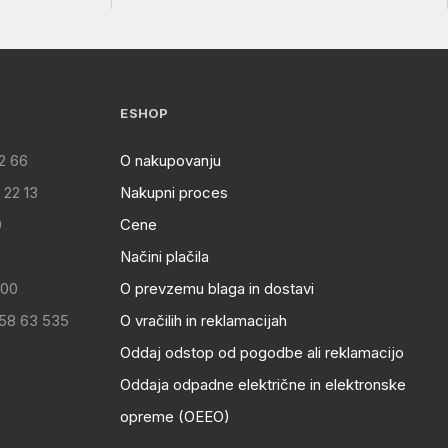
ESHOP
2 66
O nakupovanju
 22 13
Nakupni proces
0
Cene
Načini plačila
:00
O prevzemu blaga in dostavi
 58 63 535
O vračilih in reklamacijah
Oddaj odstop od pogodbe ali reklamacijo
Oddaja odpadne električne in elektronske
opreme (OEEO)