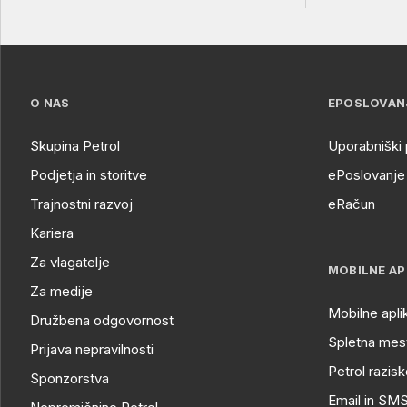
O NAS
EPOSLOVAN
Skupina Petrol
Uporabniški 
Podjetja in storitve
ePoslovanje 
Trajnostni razvoj
eRačun
Kariera
Za vlagatelje
MOBILNE AP
Za medije
Mobilne apli
Družbena odgovornost
Spletna mest
Prijava nepravilnosti
Petrol razisk
Sponzorstva
Email in SM