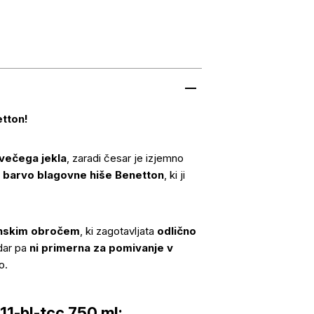
tton!
večega jekla
, zaradi česar je izjemno
 barvo blagovne hiše Benetton
, ki ji
onskim obročem
, ki zagotavljata
odlično
dar pa
ni primerna za pomivanje v
o.
11-bl-tcc 750 ml: