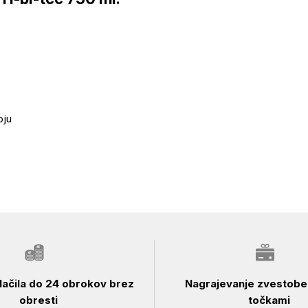
e
oju
ačila do 24 obrokov brez
Nagrajevanje zvestobe 
obresti
točkami