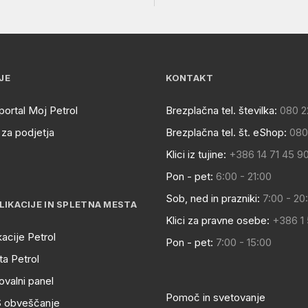
JE
KONTAKT
portal Moj Petrol
Brezplačna tel. številka:
080 2
za podjetja
Brezplačna tel. št. eShop:
080
Klici iz tujine:
+386 14 71 45 9
Pon - pet:
6:00 - 21:00
Sob, ned in prazniki:
7:00 - 20
LIKACIJE IN SPLETNA MESTA
Klici za pravne osebe:
+386 1
kacije Petrol
Pon - pet:
7:00 - 15:00
a Petrol
ovalni panel
Pomoč in svetovanje
S obveščanje