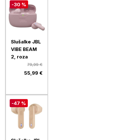
-30 %
Slušalke JBL
VIBE BEAM
2, roza
79,99 €
55,99 €
-47 %