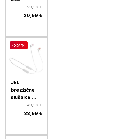
29,99 €
20,99 €
-32 %
JBL
brezžične
slušalke,
Tune 125BT,
49,99 €
White
33,99 €