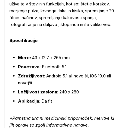
uživajte v številnih funkcijah, kot so: štetje korakov,
merjenje pulza, krvnega tlaka in kisika, spremljanje 20
fitnes načinov, spremljanje kakovosti spanja,
fotografiranje na daljavo , štoparica in še veliko več.
Specifikacije
Več o izdelku
Mere:
43 x 12,7 x 265 mm
Povezava:
Bluetooth 5.1
Združljivost:
Android 5.1 ali novejši, iOS 10.0 ali
novejši
Ločljivost zaslona:
240 x 280
Aplikacija:
Da fit
*Pametna ura ni medicinski pripomoček, meritve ki
jih opravi so zgolj informativne narave.