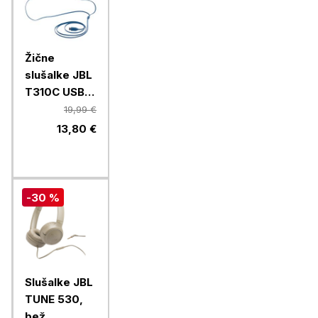
Žične
slušalke JBL
T310C USB-
C, modre
19,99 €
13,80 €
-30 %
Slušalke JBL
TUNE 530,
bež