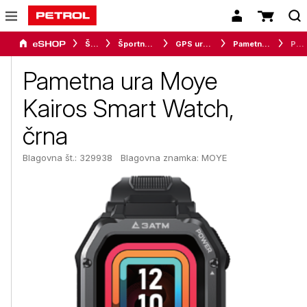
Šport
Športna oprema
GPS ure in merilci
Pametne ure in zapestnice
Pametna ura Moye Kairos Smart Watch, črna
Pametna ura Moye
Kairos Smart Watch,
črna
Blagovna št.: 329938
Blagovna znamka:
MOYE