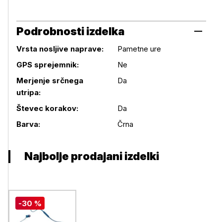
Podrobnosti izdelka
Vrsta nosljive naprave:
Pametne ure
GPS sprejemnik:
Ne
Merjenje srčnega
Da
Podrobnosti izdelka
utripa:
Števec korakov:
Da
Barva:
Črna
Najbolje prodajani izdelki
-30 %