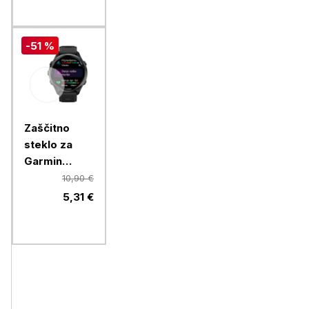
-51 %
Zaščitno
steklo za
Garmin
Forerunner
10,90 €
970 (41mm)
5,31 €