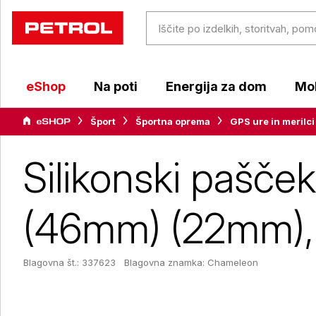
eShop
Na poti
Energija za dom
Mob
Šport
Športna oprema
GPS ure in merilci
Silikonski pašč
(46mm) (22mm),
Blagovna št.: 337623
Blagovna znamka:
Chameleon