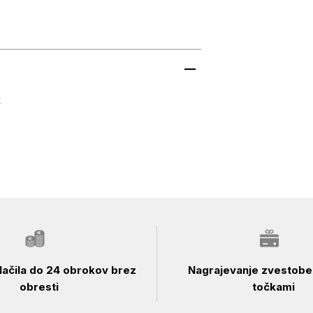
k
ačila do 24 obrokov brez
Nagrajevanje zvestobe 
obresti
točkami