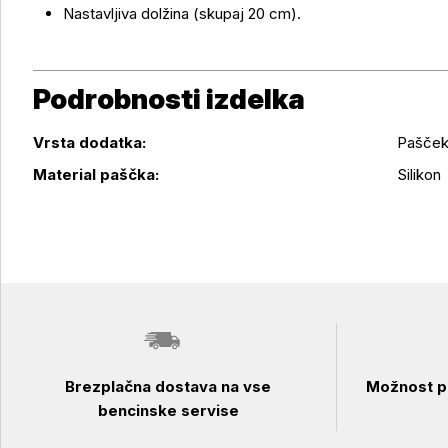
Nastavljiva dolžina (skupaj 20 cm).
Podrobnosti izdelka
Vrsta dodatka:
Pašče
Podrobnosti izdelka
Material paščka:
Silikon
Brezplačna dostava na vse
Možnost pl
bencinske servise