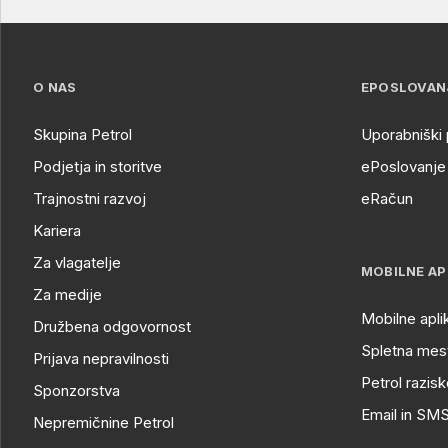
O NAS
EPOSLOVAN
Skupina Petrol
Uporabniški 
Podjetja in storitve
ePoslovanje 
Trajnostni razvoj
eRačun
Kariera
Za vlagatelje
MOBILNE AP
Za medije
Mobilne apli
Družbena odgovornost
Spletna mest
Prijava nepravilnosti
Petrol razisk
Sponzorstva
Email in SM
Nepremičnine Petrol