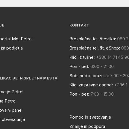
JE
KONTAKT
portal Moj Petrol
Brezplačna tel. številka:
080 2
za podjetja
Brezplačna tel. št. eShop:
080
Klici iz tujine:
+386 14 71 45 9
Pon - pet:
6:00 - 21:00
Sob, ned in prazniki:
7:00 - 20
LIKACIJE IN SPLETNA MESTA
Klici za pravne osebe:
+386 1
kacije Petrol
Pon - pet:
7:00 - 15:00
a Petrol
ovalni panel
Pomoč in svetovanje
S obveščanje
Znanje in podpora