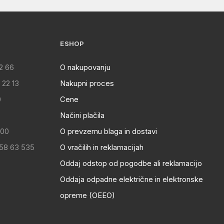
ESHOP
2 66
O nakupovanju
 22 13
Nakupni proces
0
Cene
Načini plačila
:00
O prevzemu blaga in dostavi
 58 63 535
O vračilih in reklamacijah
Oddaj odstop od pogodbe ali reklamacijo
Oddaja odpadne električne in elektronske
opreme (OEEO)