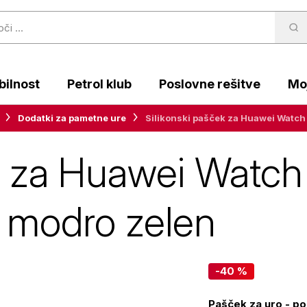
ilnost
Petrol klub
Poslovne rešitve
Moj
Dodatki za pametne ure
Silikonski pašček za Huawei Watc
ek za Huawei Watch
 modro zelen
-40 %
Pašček za uro - p