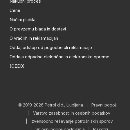
Nakupni proces
Cene
Načini plačila
O prevzemu blaga in dostavi
O vračilih in reklamacijah
Oddaj odstop od pogodbe ali reklamacijo
Oddaja odpadne električne in elektronske opreme
(OEEO)
© 2019-2026 Petrol d.d., Ljubljana
|
Pravni pogoji
|
Varstvo zasebnosti in osebnih podatkov
|
Izvensodno reševanje potrošniških sporov
|
Splošni pogoji poslovanja
|
Piškotki