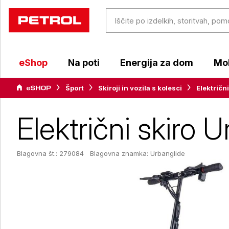
eShop
Na poti
Energija za dom
Mob
Šport
Skiroji in vozila s kolesci
Električni
Električni skir
Blagovna št.: 279084
Blagovna znamka:
Urbanglide