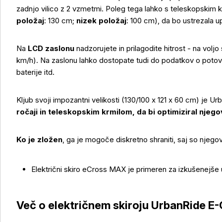
zadnjo vilico z 2 vzmetmi. Poleg tega lahko s teleskopskim kr
položaj
: 130 cm;
nizek položaj
: 100 cm), da bo ustrezala u
Na
LCD zaslonu
nadzorujete in prilagodite hitrost - na voljo
km/h). Na zaslonu lahko dostopate tudi do podatkov o potovanj
baterije itd.
Kljub svoji impozantni velikosti (130/100 x 121 x 60 cm) je U
ročaji in teleskopskim krmilom, da bi optimiziral njeg
Ko je zložen
, ga je mogoče diskretno shraniti, saj so njeg
Več o izdelku
Električni skiro eCross MAX je primeren za izkušenejše
Več o električnem skiroju UrbanRide 