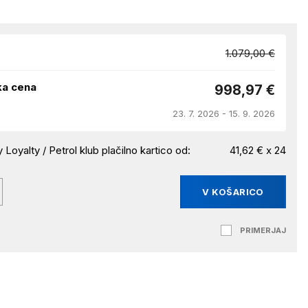
1.079,00 €
ka cena
998,97 €
23. 7. 2026 - 15. 9. 2026
 Loyalty / Petrol klub plačilno kartico od:
41,62 € x 24
V KOŠARICO
PRIMERJAJ