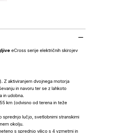
ljive
eCross serije električnih skirojev
j). Z aktiviranjem dvojnega motorja
evanju in navoru ter se z lahkoto
a in udobna.
o 55 km (odvisno od terena in teže
 sprednjo lučjo, svetlobnimi stranskimi
anem okolju.
teno s sprednjo vilico s 4 vzmetmi in