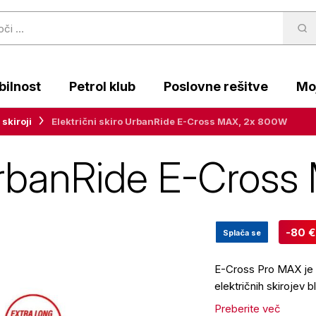
ilnost
Petrol klub
Poslovne rešitve
Moj
 skiroji
Električni skiro UrbanRide E-Cross MAX, 2x 800W
o UrbanRide E-Cros
-80 €
Splača se
E-Cross Pro MAX je 
električnih skirojev
Preberite več