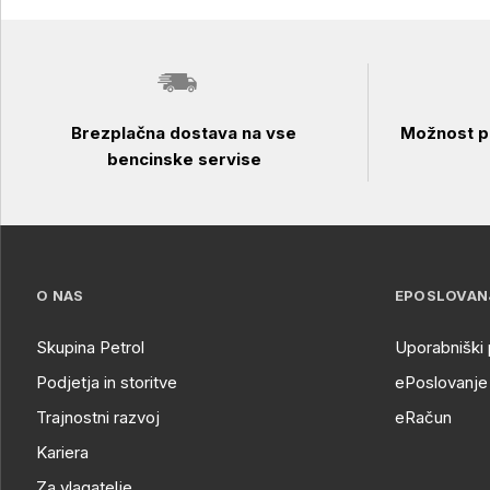
Brezplačna dostava na vse
Možnost pl
bencinske servise
O NAS
EPOSLOVAN
Skupina Petrol
Uporabniški 
Podjetja in storitve
ePoslovanje 
Trajnostni razvoj
eRačun
Kariera
Za vlagatelje