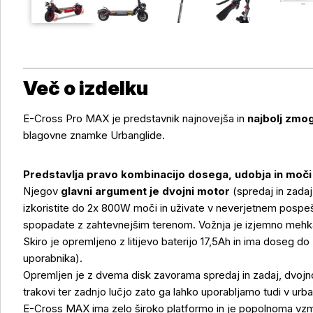
Več o izdelku
E-Cross Pro MAX je predstavnik najnovejša in
najbolj zmog
blagovne znamke Urbanglide.
Predstavlja pravo kombinacijo dosega, udobja in moči
Njegov
glavni argument je dvojni motor
(spredaj in zada
izkoristite do 2x 800W moči in uživate v neverjetnem pospeš
spopadate z zahtevnejšim terenom. Vožnja je izjemno mehk
Skiro je opremljeno z litijevo baterijo 17,5Ah in ima doseg d
uporabnika).
Opremljen je z dvema disk zavorama spredaj in zadaj, dvojno
trakovi ter zadnjo lučjo zato ga lahko uporabljamo tudi v urb
E-Cross MAX ima zelo široko platformo in je popolnoma vzme