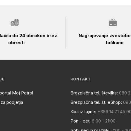
ačila do 24 obrokov brez
Nagrajevanje zvestobe 
obresti
točkami
JE
KONTAKT
portal Moj Petrol
Brezplačna tel. številka:
080 2
za podjetja
Brezplačna tel. št. eShop:
080
Klici iz tujine:
+386 14 71 45 9
Pon - pet:
6:00 - 21:00
Sob, ned in prazniki:
7:00 - 20