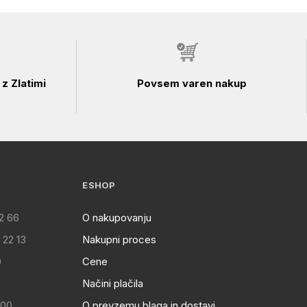
z Zlatimi
Povsem varen nakup
ESHOP
2 66
O nakupovanju
 22 13
Nakupni proces
0
Cene
Načini plačila
:00
O prevzemu blaga in dostavi