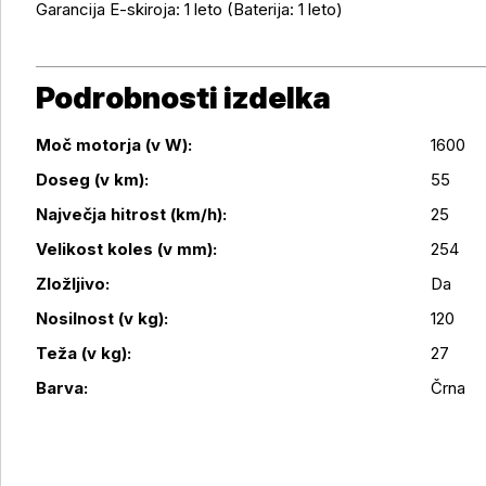
Garancija E-skiroja: 1 leto (Baterija: 1 leto)
Podrobnosti izdelka
Moč motorja (v W):
1600
Doseg (v km):
55
Največja hitrost (km/h):
25
Velikost koles (v mm):
254
Podrobnosti izdelka
Zložljivo:
Da
Nosilnost (v kg):
120
Teža (v kg):
27
Barva:
Črna