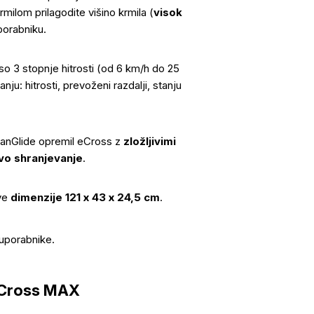
milom prilagodite višino krmila (
visok
porabniku.
 so 3 stopnje hitrosti (od 6 km/h do 25
u: hitrosti, prevoženi razdalji, stanju
rbanGlide opremil eCross z
zložljivimi
ovo shranjevanje
.
ove
dimenzije 121 x 43 x 24,5 cm
.
 uporabnike.
E-Cross MAX